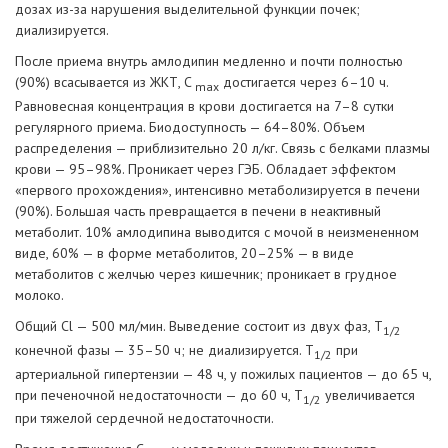
дозах из-за нарушения выделительной функции почек;
диализируется.
После приема внутрь амлодипин медленно и почти полностью
(90%) всасывается из ЖКТ, C
достигается через 6–10 ч.
max
Равновесная концентрация в крови достигается на 7–8 сутки
регулярного приема. Биодоступность — 64–80%. Объем
распределения — приблизительно 20 л/кг. Связь с белками плазмы
крови — 95–98%. Проникает через ГЭБ. Обладает эффектом
«первого прохождения», интенсивно метаболизируется в печени
(90%). Большая часть превращается в печени в неактивный
метаболит. 10% амлодипина выводится с мочой в неизмененном
виде, 60% — в форме метаболитов, 20–25% — в виде
метаболитов с желчью через кишечник; проникает в грудное
молоко.
Общий Cl — 500 мл/мин. Выведение состоит из двух фаз, Т
1/2
конечной фазы — 35–50 ч; не диализируется. Т
при
1/2
артериальной гипертензии — 48 ч, у пожилых пациентов — до 65 ч,
при печеночной недостаточности — до 60 ч, Т
увеличивается
1/2
при тяжелой сердечной недостаточности.