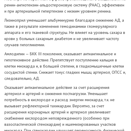
ренин-ангиотензин-альдостероновую систему (РААС), эффективен
и при артериальной гипертензии с низким уровнем ренина.
Лизиноприл уменьшает альбуминурию благодаря снижению АД, а
также в результате изменения гемодинамики гломерулярного
аппарата и его тканевой структуры. Не влияет на уровень сахара в
крови у больных сахарным диабетом и не увеличивает частоту
случаев гипогликемии.
Амлодипин — БКК III поколения, оказывает антиангинальное и
гипотензивное действие. Препятствует поступлению кальция в
клетки миокарда и, в большей степени, в гладкомышечные клетки
сосудистой стенки. Снижает тонус гладких мышц артериол, ОПСС и,
следовательно, АД.
Оказывает антиангинальное действие за счет расширения
артериол и артерий и снижения постнагрузки. Уменьшает
потребность в кислороде и расход энергии миокарда, т.к. не
вызывает рефлекторной тахикардии. Вероятно, за счет
расширения коронарных артерий и артериол увеличивает
снабжение кислородом неповрежденного (особенно при
вазоспастической стенокардии) и ишемизированных участков
миокарда. При стенокардии улучшает переносимость физической