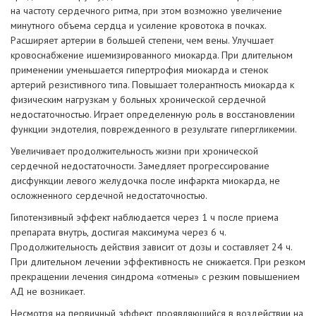
на частоту сердечного ритма, при этом возможно увеличение
минутного объема сердца и усиление кровотока в почках.
Расширяет артерии в большей степени, чем вены. Улучшает
кровоснабжение ишемизированного миокарда. При длительном
применении уменьшается гипертрофия миокарда и стенок
артерий резистивного типа. Повышает толерантность миокарда к
физическим нагрузкам у больных хронической сердечной
недостаточностью. Играет определенную роль в восстановлении
функции эндотелия, поврежденного в результате гипергликемии.
Увеличивает продолжительность жизни при хронической
сердечной недостаточности. Замедляет прогрессирование
дисфункции левого желудочка после инфаркта миокарда, не
осложненного сердечной недостаточностью.
Гипотензивный эффект наблюдается через 1 ч после приема
препарата внутрь, достигая максимума через 6 ч.
Продолжительность действия зависит от дозы и составляет 24 ч.
При длительном лечении эффективность не снижается. При резком
прекращении лечения синдрома «отмены» с резким повышением
АД не возникает.
Несмотря на первичный эффект, проявляющийся в воздействии на