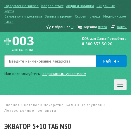
Оформление заказа
Вопрос-ответ
Акции и новинки
Скидочные
карты
Самовыкуп и доставка
Запись к врачам
Скорая помощь
Медицинское
такси
Избранное
0
Корзина
пуста
Войти
003
для Санкт-Петербурга
8 800 333 30 20
Или воспользуйтесь
алфавитным указателем
»
»
»
»
Главная
Каталог
Лекарства. БАДы
По группам
Лекарственные препараты
ЭКВАТОР 5+10 ТАБ N30