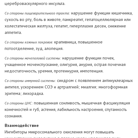
цереброваскулярного инсульта.
нарушение функции кишечника,
Со стороны пищеварительного тракта:
сухость во рту, боль в животе, панкреатит, гепатоцеллюлярная или
холестатическая желтуха, гепатит, гиперплазия десен, снижение
аппетита.
крапивница, повышенное
Со стороны кожных покровов:
потоотделение, зуд, алопеция.
нарушение функции почек,
Со стороны мочеполовой системы:
учащенное мочеиспускание, олигурия, анурия, острая почечная
недостаточность, уремия, протеинурия, импотенция.
синдром с появлением антинуклеарных
Со стороны иммунной системы:
антител, ускорением СОЭ и артралгией; миалгия; многоформная
эритема; лихорадка.
повышенная сонливость, мышечная фасцикуляция
Со стороны ЦНС:
конечностей и губ, астения, лабильность настроения, спутанность
сознания.
Взаимодействие
Ингибиторы микросомального окисления могут повышать