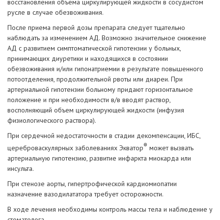
восстановления объема циркулирующей жидкости в сосудистом
русле в случае обезвоживания.
После приема первой дозы препарата следует тщательно
наблюдать за изменением АД. Возможно значительное снижение
АД с развитием симптоматической гипотензии у больных,
принимающих диуретики и находящихся в состоянии
обезвоживания и/или гипонатриемии в результате повышенного
потоотделения, продолжительной рвоты или диареи. При
артериальной гипотензии больному придают горизонтальное
положение и при необходимости в/в вводят раствор,
восполняющий объем циркулирующей жидкости (инфузия
физиологического раствора).
При сердечной недостаточности в стадии декомпенсации, ИБС,
®
цереброваскулярных заболеваниях Экватор
может вызвать
артериальную гипотензию, развитие инфаркта миокарда или
инсульта.
При стенозе аорты, гипертрофической кардиомиопатии
назначение вазодилататора требует осторожности.
В ходе лечения необходимы контроль массы тела и наблюдение у
стоматолога.