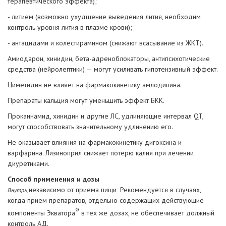
терапевтического эффекта);
- литием (возможно ухудшение выведения лития, необходим
контроль уровня лития в плазме крови);
- антацидами и колестирамином (снижают всасывание из ЖКТ).
Амиодарон, хинидин, бета-адреноблокаторы, антипсихотические
средства (нейролептики) — могут усиливать гипотензивный эффект.
Циметидин не влияет на фармакокинетику амлодипина.
Препараты кальция могут уменьшить эффект БКК.
Прокаинамид, хинидин и другие ЛС, удлиняющие интервал QT,
могут способствовать значительному удлинению его.
Не оказывает влияния на фармакокинетику дигоксина и
варфарина. Лизиноприл снижает потерю калия при лечении
диуретиками.
Способ применения и дозы
независимо от приема пищи
Рекомендуется в случаях,
Внутрь,
.
когда прием препаратов, отдельно содержащих действующие
®
компоненты Экватора
в тех же дозах, не обеспечивает должный
контроль АД.