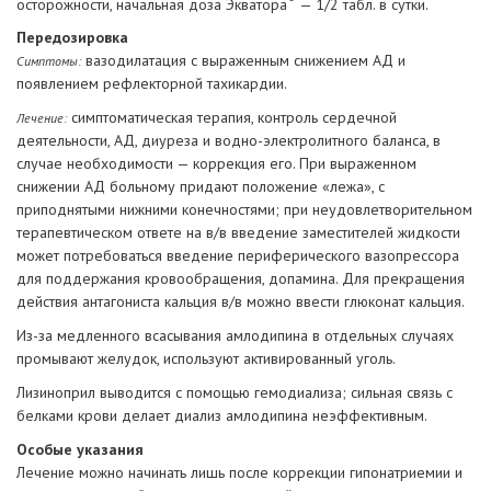
осторожности, начальная доза Экватора
— 1/2 табл. в сутки.
Передозировка
вазодилатация с выраженным снижением АД и
Симптомы:
появлением рефлекторной тахикардии.
симптоматическая терапия, контроль сердечной
Лечение:
деятельности, АД, диуреза и водно-электролитного баланса, в
случае необходимости — коррекция его. При выраженном
снижении АД больному придают положение «лежа», с
приподнятыми нижними конечностями; при неудовлетворительном
терапевтическом ответе на в/в введение заместителей жидкости
может потребоваться введение периферического вазопрессора
для поддержания кровообращения, допамина. Для прекращения
действия антагониста кальция в/в можно ввести глюконат кальция.
Из-за медленного всасывания амлодипина в отдельных случаях
промывают желудок, используют активированный уголь.
Лизиноприл выводится с помощью гемодиализа; сильная связь с
белками крови делает диализ амлодипина неэффективным.
Особые указания
Лечение можно начинать лишь после коррекции гипонатриемии и