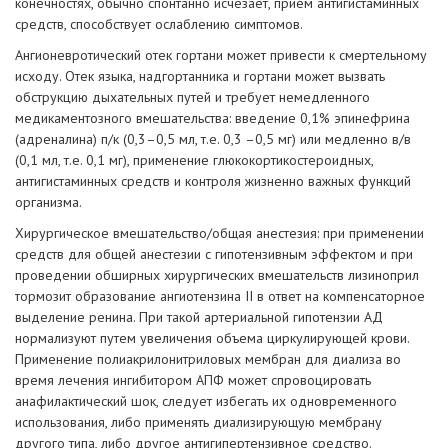
конечностях, обычно спонтанно исчезает, прием антигистаминных
средств, способствует ослаблению симптомов.
Ангионевротический отек гортани может привести к смертельному
исходу. Отек языка, надгортанника и гортани может вызвать
обструкцию дыхательных путей и требует немедленного
медикаментозного вмешательства: введение 0,1% эпинефрина
(адреналина) п/к (0,3–0,5 мл, т.е. 0,3 –0,5 мг) или медленно в/в
(0,1 мл, т.е. 0,1 мг), применение глюкокортикостероидных,
антигистаминных средств и контроля жизненно важных функций
организма.
Хирургическое вмешательство/общая анестезия: при применении
средств для общей анестезии с гипотензивным эффектом и при
проведении обширных хирургических вмешательств лизиноприл
тормозит образование ангиотензина II в ответ на компенсаторное
выделение ренина. При такой артериальной гипотензии АД
нормализуют путем увеличения объема циркулирующей крови.
Применение полиакрилонитриловых мембран для диализа во
время лечения ингибитором АПФ может спровоцировать
анафилактический шок, следует избегать их одновременного
использования, либо применять диализирующую мембрану
другого типа, либо другое антигипертензивное средство.