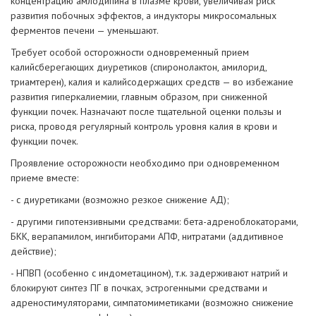
концентрацию амлодипина в плазме крови, увеличивая риск
развития побочных эффектов, а индукторы микросомальных
ферментов печени — уменьшают.
Требует особой осторожности одновременный прием
калийсберегающих диуретиков (спиронолактон, амилорид,
триамтерен), калия и калийсодержащих средств — во избежание
развития гиперкалиемии, главным образом, при сниженной
функции почек. Назначают после тщательной оценки пользы и
риска, проводя регулярный контроль уровня калия в крови и
функции почек.
Проявление осторожности необходимо при одновременном
приеме вместе:
- с диуретиками (возможно резкое снижение АД);
- другими гипотензивными средствами: бета-адреноблокаторами,
БКК, верапамилом, ингибиторами АПФ, нитратами (аддитивное
действие);
- НПВП (особенно с индометацином), т.к. задерживают натрий и
блокируют синтез ПГ в почках, эстрогенными средствами и
адреностимуляторами, симпатомиметиками (возможно снижение