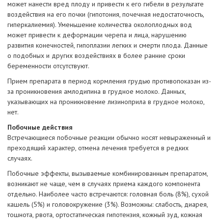
может нанести вред плоду и привести к его гибели в результате
воздействия на его почки (гипотония, почечная недостаточность,
гиперкалиемия). Уменьшение количества околоплодных вод
может привести к деформации черепа и лица, нарушению
развития конечностей, гипоплазии легких и смерти плода. Данные
о подобных и других воздействиях в более ранние сроки
беременности отсутствуют.
Прием препарата в период кормления грудью противопоказан из-
за проникновения амлодипина в грудное молоко. Данных,
указывающих на проникновение лизиноприла в грудное молоко,
нет.
Побочные действия
Встречающиеся побочные реакции обычно носят невыраженный и
преходящий характер, отмена лечения требуется в редких
случаях.
Побочные эффекты, вызываемые комбинированным препаратом,
возникают не чаще, чем в случаях приема каждого компонента
отдельно. Наиболее часто встречаются: головная боль (8%), сухой
кашель (5%) и головокружение (3%). Возможны: слабость, диарея,
тошнота, рвота, ортостатическая гипотензия, кожный зуд, кожная