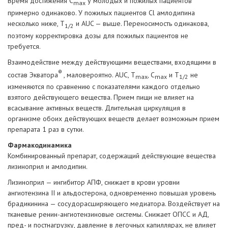
Время достижения С
у молодых и пожилых пациентов
max
примерно одинаково. У пожилых пациентов Cl амлодипина
несколько ниже, Т
и AUC — выше. Переносимость одинакова,
1/2
поэтому корректировка дозы для пожилых пациентов не
требуется.
Взаимодействие между действующими веществами, входящими в
®
состав Экватора
, маловероятно. AUC, Т
, C
и Т
не
max
max
1/2
изменяются по сравнению с показателями каждого отдельно
взятого действующего вещества. Прием пищи не влияет на
всасывание активных веществ. Длительная циркуляция в
организме обоих действующих веществ делает возможным прием
препарата 1 раз в сутки.
Фармакодинамика
Комбинированный препарат, содержащий действующие вещества
лизиноприл и амлодипин.
Лизиноприл — ингибитор АПФ, снижает в крови уровни
ангиотензина II и альдостерона, одновременно повышая уровень
брадикинина — сосудорасширяющего медиатора. Воздействует на
тканевые ренин-ангиотензиновые системы. Снижает ОПСС и АД,
пред- и постнагрузку, давление в легочных капиллярах, не влияет