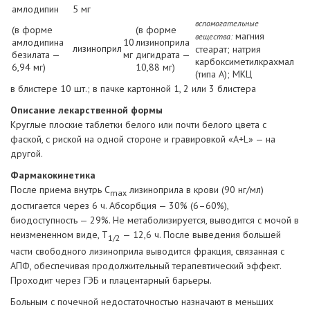
амлодипин
5 мг
вспомогательные
(в форме
(в форме
магния
вещества:
амлодипина
10
лизиноприла
лизиноприл
стеарат; натрия
безилата —
мг
дигидрата —
карбоксиметилкрахмал
6,94 мг)
10,88 мг)
(типа А); МКЦ
в блистере 10 шт.; в пачке картонной 1, 2 или 3 блистера
Описание лекарственной формы
Круглые плоские таблетки белого или почти белого цвета с
фаской, с риской на одной стороне и гравировкой «A+L» — на
другой.
Фармакокинетика
После приема внутрь C
лизиноприла в крови (90 нг/мл)
max
достигается через 6 ч. Абсорбция — 30% (6–60%),
биодоступность — 29%. Не метаболизируется, выводится с мочой в
неизмененном виде, Т
— 12,6 ч. После выведения большей
1/2
части свободного лизиноприла выводится фракция, связанная с
АПФ, обеспечивая продолжительный терапевтический эффект.
Проходит через ГЭБ и плацентарный барьеры.
Больным с почечной недостаточностью назначают в меньших