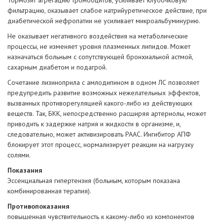
Тормозит агрегацию тромбоцитов, усиливает клубочковую
фильтрацию, оказывает слабое натрийуретическое действие, при
диабетической нефропатии не усиливает микроальбуминурию.
Не оказывает негативного воздействия на метаболические
процессы, не изменяет уровня плазменных липидов. Может
назначаться больным с сопутствующей бронхиальной астмой,
сахарным диабетом и подагрой.
Сочетание лизиноприла с амлодипином в одном ЛС позволяет
предупредить развитие возможных нежелательных эффектов,
вызванных противорегуляцией какого-либо из действующих
веществ. Так, БКК, непосредственно расширяя артериолы, может
приводить к задержке натрия и жидкости в организме, и,
следовательно, может активизировать РААС. Ингибитор АПФ
блокирует этот процесс, нормализирует реакции на нагрузку
солями.
Показания
Эссенциальная гипертензия (больным, которым показана
комбинированная терапия).
Противопоказания
повышенная чувствительность к какому-либо из компонентов