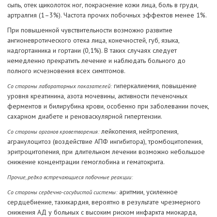
сыпь, отек щиколоток ног, покраснение кожи лица, боль в груди,
артралгия (1–3%). Частота прочих побочных эффектов менее 1%.
При повышенной чувствительности возможно развитие
ангионевротического отека лица, конечностей, губ, языка,
надгортанника и гортани (0,1%). В таких случаях следует
немедленно прекратить лечение и наблюдать больного до
полного исчезновения всех симптомов.
гиперкалиемия, повышение
Со стороны лабораторных показателей:
уровня креатинина, азота мочевины, активности печеночных
ферментов и билирубина крови, особенно при заболевании почек,
сахарном диабете и реноваскулярной гипертензии.
лейкопения, нейтропения,
Со стороны органов кроветворения:
агранулоцитоз (воздействие АПФ ингибитора), тромбоцитопения,
эритроцитопения, при длительном лечении возможно небольшое
снижение концентрации гемоглобина и гематокрита.
Прочие, редко встречающиеся побочные реакции:
аритмии, усиленное
Со стороны сердечно-сосудистой системы:
сердцебиение, тахикардия, вероятно в результате чрезмерного
снижения АД у больных с высоким риском инфаркта миокарда,