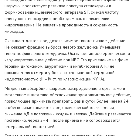
нагрузки, препятствует развитию приступа стенокардии и
формированию ишемического интервала ST, снижая частоту
приступов стенокардии и необходимость в применении
нитроглицерина. Не влияет на проводимость и сократимость
миокарда.
Оказывает длительное, дозозависимое гипотензивное действие.
Не снижает фракцию выброса левого желудочка. Уменьшает
гипертрофию левого желудочка. Оказывает антисклеротическое и
кардиопротективное действие при ИБС. Его применение на фоне
терапии дигоксином, диуретиками и ингибиторами АПФ не
повышает риск смерти у больных хронической сердечной
недостаточностью (III–IV ст. по классификации NYHA).
Медленная абсорбция, широкое распределение в организме и
медленное выведение обеспечивают продолжительное действие,
позволяющее принимать препарат 1 раз в сутки. Более чем на 24
ч обеспечивает значительное, с клинической точки зрения,
снижение АД в положении «сидя» и «лежа». Действие развивается
постепенно, через 2–4 ч после приема и не сопровождается
артериальной гипотензией.