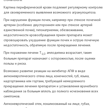
Картина периферической крови подлежит регулярному контролю
для своевременного выявления возможного агранулоцитоза.
При нарушении функции почек, например при стенозе почечной
артерии (особенно двустороннем или при стенозе артерий
единственной почки), гипонатриемии, обезвоживании,
недостаточности кровообращения прием препарата может
спровоцировать ухудшение функции почек и острую почечную
недостаточность, обратимую после прекращения лечения.
При поражении печени T
амлодипина возрастает, таким
1/2
больным препарат назначают с осторожностью, после оценки
пользы и риска.
Возможно развитие реакции на ингибитор АПФ в виде
ангионевротического отека лица, конечностей, губ, языка,
надгортанника или гортани, требующей немедленного
прекращения лечения препаратом и установления врачебного
наблюдения за больным вплоть до полного исчезновения всех
симптомов.
Ангионевротический отек, локализованный на лице, губах,