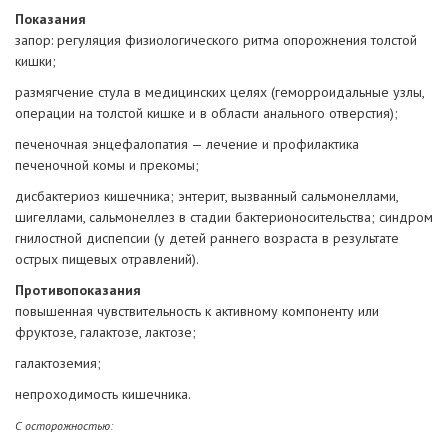
Показания
запор: регуляция физиологического ритма опорожнения толстой
кишки;
размягчение стула в медицинских целях (геморроидальные узлы,
операции на толстой кишке и в области анального отверстия);
печеночная энцефалопатия — лечение и профилактика
печеночной комы и прекомы;
дисбактериоз кишечника; энтерит, вызванный сальмонеллами,
шигеллами, сальмонеллез в стадии бактерионосительства; синдром
гнилостной диспепсии (у детей раннего возраста в результате
острых пищевых отравлений).
Противопоказания
повышенная чувствительность к активному компоненту или
фруктозе, галактозе, лактозе;
галактоземия;
непроходимость кишечника.
С осторожностью: