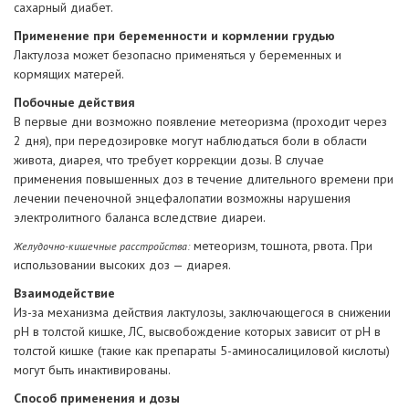
сахарный диабет.
Применение при беременности и кормлении грудью
Лактулоза может безопасно применяться у беременных и
кормящих матерей.
Побочные действия
В первые дни возможно появление метеоризма (проходит через
2 дня), при передозировке могут наблюдаться боли в области
живота, диарея, что требует коррекции дозы. В случае
применения повышенных доз в течение длительного времени при
лечении печеночной энцефалопатии возможны нарушения
электролитного баланса вследствие диареи.
метеоризм, тошнота, рвота. При
Желудочно-кишечные расстройства:
использовании высоких доз — диарея.
Взаимодействие
Из-за механизма действия лактулозы, заключающегося в снижении
pH в толстой кишке, ЛС, высвобождение которых зависит от pH в
толстой кишке (такие как препараты 5-аминосалициловой кислоты)
могут быть инактивированы.
Способ применения и дозы