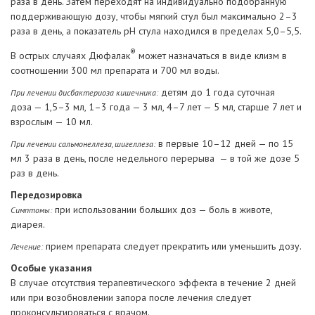
раза в день. Затем переходят на индивидуально подобранную
поддерживающую дозу, чтобы мягкий стул был максимально 2–3
раза в день, а показатель рН стула находился в пределах 5,0–5,5.
®
В острых случаях Дюфалак
может назначаться в виде клизм в
соотношении 300 мл препарата и 700 мл воды.
детям до 1 года суточная
При лечении дисбактериоза кишечника:
доза — 1,5–3 мл, 1–3 года — 3 мл, 4–7 лет — 5 мл, старше 7 лет и
взрослым — 10 мл.
в первые 10–12 дней — по 15
При лечении сальмонеллеза, шигеллеза:
мл 3 раза в день, после недельного перерыва — в той же дозе 5
раз в день.
Передозировка
при использовании больших доз — боль в животе,
Симптомы:
диарея.
прием препарата следует прекратить или уменьшить дозу.
Лечение:
Особые указания
В случае отсутствия терапевтического эффекта в течение 2 дней
или при возобновлении запора после лечения следует
проконсультироваться с врачом.