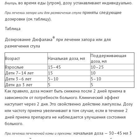
во время еды (утром), дозу устанавливают индивидуально.
Внутрь,
приняты следующие
При лечении запора или для размягчения стула
дозировки (см. таблицу).
Таблица
®
Дозирование Дюфалака
при лечении запора или для
размягчения стула
Поддерживающая
Возраст
Начальная доза, мл
доза, мл
Взрослые
15–45
10–25
Дети 7–14 лет
15
10
Дети 3–6 лет
5–10
5–10
Дети до 3 лет
5
5
Как правило, доза может быть снижена после 2 дней приема в
зависимости от потребности больного. Клинический эффект
наступает через 2 дня. Это свойственно действию лактулозы. Дозу
или частоту приема увеличивают в том случае, если в течение 2
дней приема препарата не наблюдается улучшения состояния
больного.
начальная доза — 30–45 мл 3
При лечении печеночной комы и прекомы: