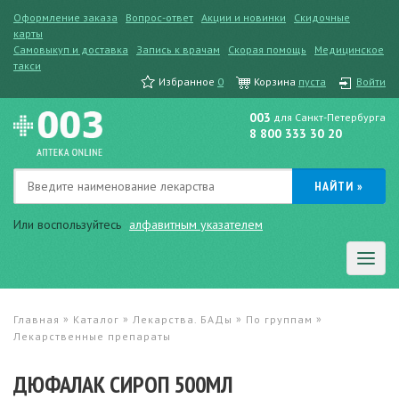
Оформление заказа
Вопрос-ответ
Акции и новинки
Скидочные
карты
Самовыкуп и доставка
Запись к врачам
Скорая помощь
Медицинское
такси
Избранное
0
Корзина
пуста
Войти
003
для Санкт-Петербурга
8 800 333 30 20
Или воспользуйтесь
алфавитным указателем
»
»
»
»
Главная
Каталог
Лекарства. БАДы
По группам
Лекарственные препараты
ДЮФАЛАК СИРОП 500МЛ