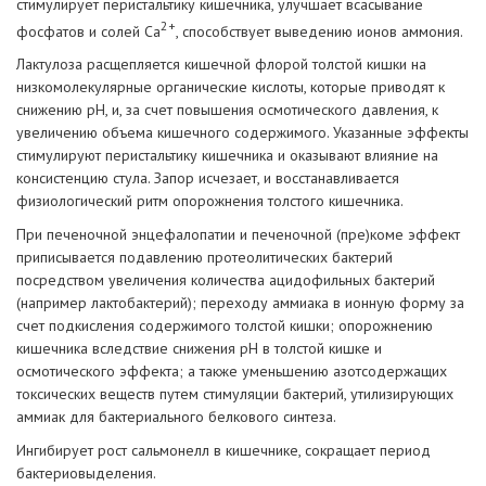
стимулирует перистальтику кишечника, улучшает всасывание
2+
фосфатов и солей Ca
, способствует выведению ионов аммония.
Лактулоза расщепляется кишечной флорой толстой кишки на
низкомолекулярные органические кислоты, которые приводят к
снижению pH, и, за счет повышения осмотического давления, к
увеличению объема кишечного содержимого. Указанные эффекты
стимулируют перистальтику кишечника и оказывают влияние на
консистенцию стула. Запор исчезает, и восстанавливается
физиологический ритм опорожнения толстого кишечника.
При печеночной энцефалопатии и печеночной (пре)коме эффект
приписывается подавлению протеолитических бактерий
посредством увеличения количества ацидофильных бактерий
(например лактобактерий); переходу аммиака в ионную форму за
счет подкисления содержимого толстой кишки; опорожнению
кишечника вследствие снижения pH в толстой кишке и
осмотического эффекта; а также уменьшению азотсодержащих
токсических веществ путем стимуляции бактерий, утилизирующих
аммиак для бактериального белкового синтеза.
Ингибирует рост сальмонелл в кишечнике, сокращает период
бактериовыделения.