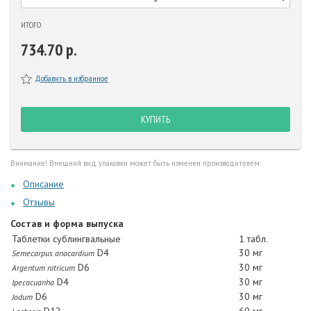
ИТОГО
734.70 р.
Добавить в избранное
КУПИТЬ
Внимание! Внешний вид упаковки может быть изменен производителем.
Описание
Отзывы
Состав и форма выпуска
Таблетки сублингвальные
1 табл.
D4
30 мг
Semecarpus anacardium
D6
30 мг
Argentum nitricum
D4
30 мг
Ipecacuanha
D6
30 мг
Jodum
D12
60 мг