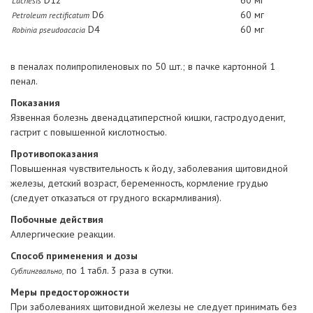
Lachesis
D6
60 мг
Petroleum rectificatum
D4
60 мг
Robinia pseudoacacia
в пеналах полипропиленовых по 50 шт.; в пачке картонной 1
пенал.
Показания
Язвенная болезнь двенадцатиперстной кишки, гастродуоденит,
гастрит с повышенной кислотностью.
Противопоказания
Повышенная чувствительность к йоду, заболевания щитовидной
железы, детский возраст, беременность, кормление грудью
(следует отказаться от грудного вскармливания).
Побочные действия
Аллергические реакции.
Способ применения и дозы
по 1 табл. 3 раза в сутки.
Сублингвально,
Меры предосторожности
При заболеваниях щитовидной железы не следует принимать без