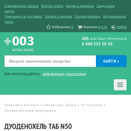
Оформление заказа
Вопрос-ответ
Акции и новинки
Скидочные
карты
Самовыкуп и доставка
Запись к врачам
Скорая помощь
Медицинское
такси
Избранное
0
Корзина
пуста
Войти
003
для Санкт-Петербурга
8 800 333 30 20
Или воспользуйтесь
алфавитным указателем
»
»
»
»
Главная
Каталог
Лекарства. БАДы
По группам
Лекарственные препараты
ДУОДЕНОХЕЛЬ ТАБ N50