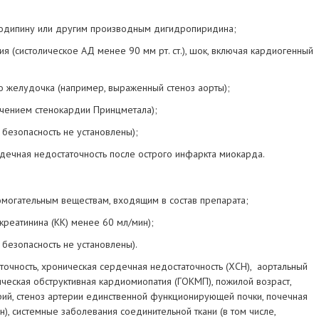
лодипину или другим производным дигидропиридина;
я (cистолическое АД менее 90 мм рт. ст.), шок, включая кардиогенный
о желудочка (например, выраженный стеноз аорты);
ючением стенокардии Принцметала);
 безопасность не установлены);
дечная недостаточность после острого инфаркта миокарда.
омогательным веществам, входящим в состав препарата;
креатинина (КК) менее 60 мл/мин);
 безопасность не установлены).
очность, хроническая сердечная недостаточность (ХСН), аортальный
ическая обструктивная кардиомиопатия (ГОКМП), пожилой возраст,
рий, стеноз артерии единственной функционирующей почки, почечная
), системные заболевания соединительной ткани (в том числе,