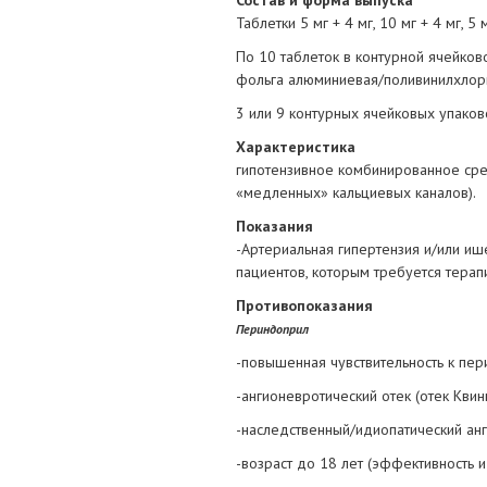
Состав и форма выпуска
Таблетки 5 мг + 4 мг, 10 мг + 4 мг, 5 м
По 10 таблеток в контурной ячейко
фольга алюминиевая/поливинилхлор
3 или 9 контурных ячейковых упаков
Характеристика
гипотензивное комбинированное ср
«медленных» кальциевых каналов).
Показания
-Артериальная гипертензия и/или иш
пациентов, которым требуется тера
Противопоказания
Периндоприл
-повышенная чувствительность к пе
-ангионевротический отек (отек Кви
-наследственный/идиопатический анг
-возраст до 18 лет (эффективность и