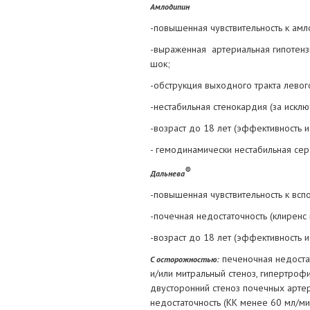
Амлодипин
-повышенная чувствительность к ам
-выраженная артериальная гипотензи
шок;
-обструкция выходного тракта левог
-нестабильная стенокардия (за искл
-возраст до 18 лет (эффективность и
- гемодинамически нестабильная сер
®
Дальнева
-повышенная чувствительность к всп
-почечная недостаточность (клиренс 
-возраст до 18 лет (эффективность и
печеночная недостат
С осторожностью:
и/или митральный стеноз, гипертроф
двусторонний стеноз почечных арте
недостаточность (КК менее 60 мл/мин