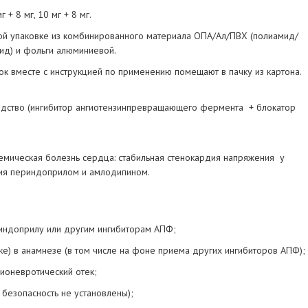
г + 8 мг, 10 мг + 8 мг.
вой упаковке из комбинированного материала ОПА/Ал/ПВХ (полиамид/
ид) и фольги алюминиевой.
ок вместе с инструкцией по применению помещают в пачку из картона.
едство (ингибитор ангиотензинпревращающего фермента + блокатор
емическая болезнь сердца: стабильная стенокардия напряжения у
пия периндоприлом и амлодипином.
риндоприлу или другим ингибиторам АПФ;
нке) в анамнезе (в том числе на фоне приема других ингибиторов АПФ);
ионевротический отек;
 безопасность не установлены);