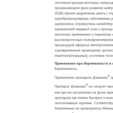
системная красная волчанка, склеро
прокаинамидом (риск развития нейт
(ОЦК) (прием диуретиков, диета с ог
цереброваскулярные заболевания, р
дантролена, эстрамустина, калийсбе
заменителей пищевой соли и препар
анестезия, применение у пациентов
высокопроточных полиакрилнитрилов
процедурой афереза липопротеинов 
одновременное проведение десенси
перепончатокрылых), состояние после
Применение при беременности и 
Беременность
®
Применение препарата Дальнева
п
®
Препарат Дальнева
не следует при
или при ее наступлении на фоне пр
препарата как можно быстрее и наз
гипотензивную терапию. Соответст
беременных не проводилось. Имеющи