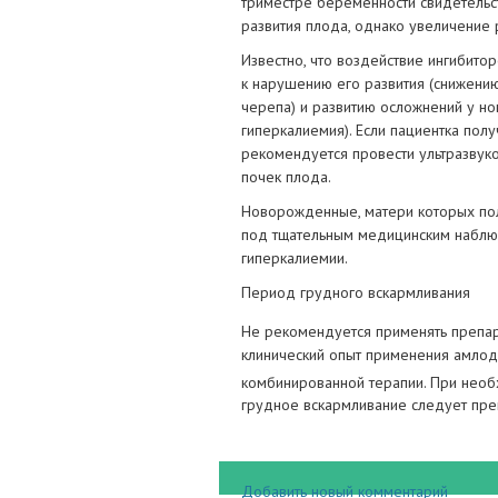
триместре беременности свидетельс
развития плода, однако увеличение р
Известно, что воздействие ингибитор
к нарушению его развития (снижени
черепа) и развитию осложнений у но
гиперкалиемия). Если пациентка полу
рекомендуется провести ультразвук
почек плода.
Новорожденные, матери которых по
под тщательным медицинским наблюде
гиперкалиемии.
Период грудного вскармливания
Не рекомендуется применять препа
клинический опыт применения амлоди
комбинированной терапии. При нео
грудное вскармливание следует прек
Добавить новый комментарий