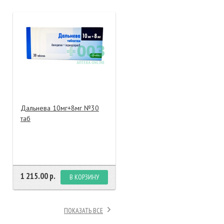
тание
ао, биомороженое
Дальнева 10мг+8мг №30
таб
1 215.00 р.
В КОРЗИНУ
ПОКАЗАТЬ ВСЕ