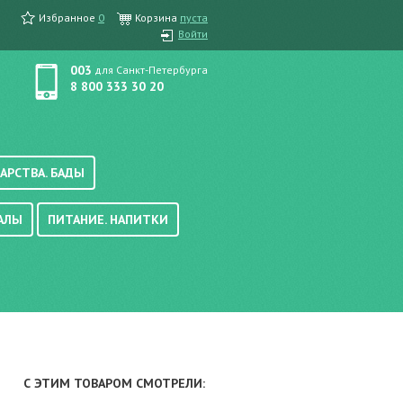
Избранное
0
Корзина
пуста
Войти
003
для Санкт-Петербурга
8 800 333 30 20
АРСТВА. БАДЫ
АЛЫ
ПИТАНИЕ. НАПИТКИ
етика, краска для волос
вые, осветляющие
ачению
итание
хара
вода, масло
смеси
уби/мюсли
ода/напитки
С ЭТИМ ТОВАРОМ СМОТРЕЛИ:
е/энтеральное питание