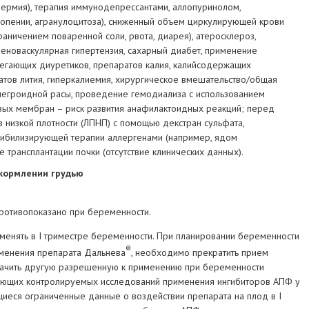
дермия), терапия иммунодепрессантами, аллопуринолом,
ропении, агранулоцитоза), сниженный объем циркулирующей крови
раничением поваренной соли, рвота, диарея), атеросклероз,
еноваскулярная гипертензия, сахарный диабет, применение
регающих диуретиков, препаратов калия, калийсодержащих
атов лития, гиперкалиемия, хирургическое вмешательство/общая
 негроидной расы, проведение гемодиализа с использованием
ых мембран – риск развития анафилактоидных реакций; перед
низкой плотности (ЛПНП) с помощью декстран сульфата,
билизирующей терапии аллергенами (например, ядом
 трансплантации почки (отсутствие клинических данных).
кормлении грудью
ротивопоказано при беременности.
менять в I триместре беременности. При планировании беременности
®
именения препарата Дальнева
, необходимо прекратить прием
начить другую разрешенную к применению при беременности
вующих контролируемых исследований применения ингибиторов АПФ у
еся ограниченные данные о воздействии препарата на плод в I