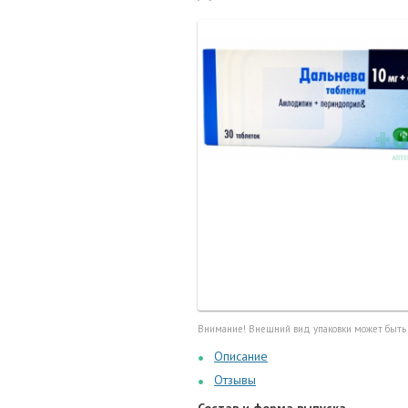
Маточные
калоприе
Мед. инст
Очки кор
Перчатки,
Тесты, те
Шприцы, и
Внимание! Внешний вид упаковки может быть
Описание
Отзывы