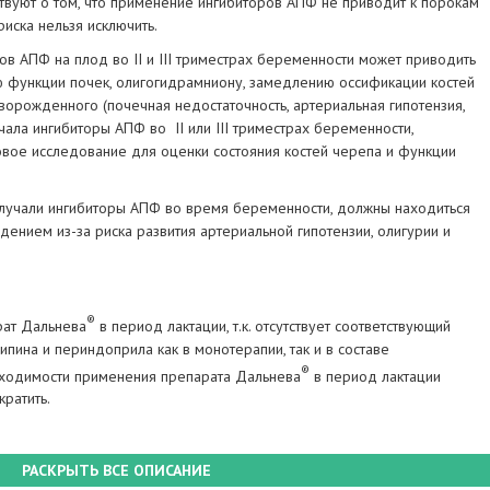
твуют о том, что применение ингибиторов АПФ не приводит к порокам
иска нельзя исключить.
ов АПФ на плод во II и III триместрах беременности может приводить
ю функции почек, олигогидрамниону, замедлению оссификации костей
ворожденного (почечная недостаточность, артериальная гипотензия,
чала ингибиторы АПФ во II или III триместрах беременности,
овое исследование для оценки состояния костей черепа и функции
лучали ингибиторы АПФ во время беременности, должны находиться
нием из-за риска развития артериальной гипотензии, олигурии и
®
рат Дальнева
в период лактации, т.к. отсутствует соответствующий
пина и периндоприла как в монотерапии, так и в составе
®
бходимости применения препарата Дальнева
в период лактации
ратить.
РАСКРЫТЬ ВСЕ ОПИСАНИЕ