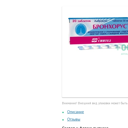
Маточные
калоприе
Мед. инст
Очки кор
Перчатки,
Тесты, те
Шприцы, и
Внимание! Внешний вид упаковки может быть
Описание
Отзывы