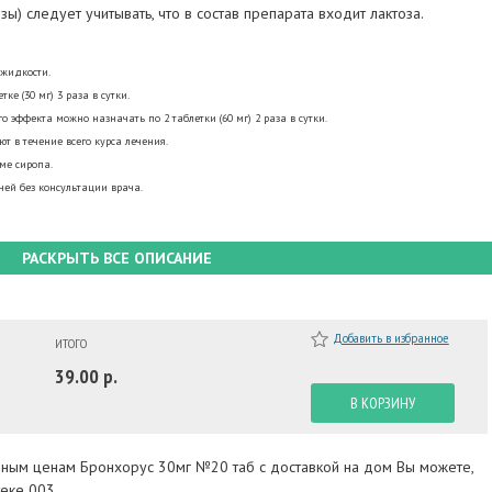
ы) следует учитывать, что в состав препарата входит лактоза.
 жидкости.
етке (30 мг) 3 раза в сутки.
 эффекта можно назначать по 2 таблетки (60 мг) 2 раза в сутки.
т в течение всего курса лечения.
ме сиропа.
ей без консультации врача.
РАСКРЫТЬ ВСЕ ОПИСАНИЕ
Добавить в избранное
ИТОГО
39.00 р.
В КОРЗИНУ
упным ценам Бронхорус 30мг №20 таб с доставкой на дом Вы можете,
еке 003.