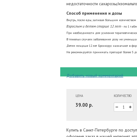
недостаточности сахарозы/изомальтоз
Способ применения и дозы
Внутрь, после еды, запивая большим количеством
Взрослым и детям старше 12 лет
- по 1 табл
При необходимости для усиления терапевтического
В тяжелых случаях заболевания дозу не уменьшаю
Детям младше 12 лет Бронхорус назначают в фор
Не рекомендуется принимать препарат более 5 дн
Добавить новый комментарий
ЦЕНА
КОЛИЧЕСТВО
39.00 р.
Купить в Санкт-Петербурге по дост
оформив заказ в нашей интернет апт