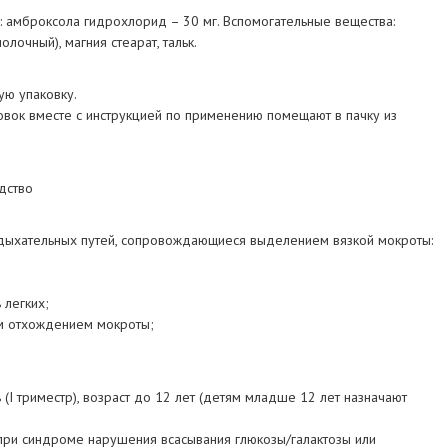
о: амброксола гидрохлорид – 30 мг. Вспомогательные вещества:
олочный), магния стеарат, тальк.
ую упаковку.
аковок вместе с инструкцией по применению помещают в пачку из
дство
дыхательных путей, сопровождающиеся выделением вязкой мокроты:
 легких;
ым отхождением мокроты;
 (I триместр), возраст до 12 лет (детям младше 12 лет назначают
(при синдроме нарушения всасывания глюкозы/галактозы или