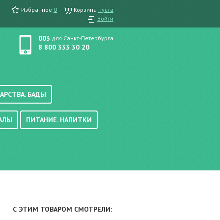
Избранное
0
Корзина
пуста
Войти
003
для Санкт-Петербурга
8 800 333 30 20
АРСТВА. БАДЫ
АЛЫ
ПИТАНИЕ. НАПИТКИ
етика, краска для волос
вые, осветляющие
ачению
итание
хара
вода, масло
смеси
уби/мюсли
ода/напитки
С ЭТИМ ТОВАРОМ СМОТРЕЛИ:
е/энтеральное питание