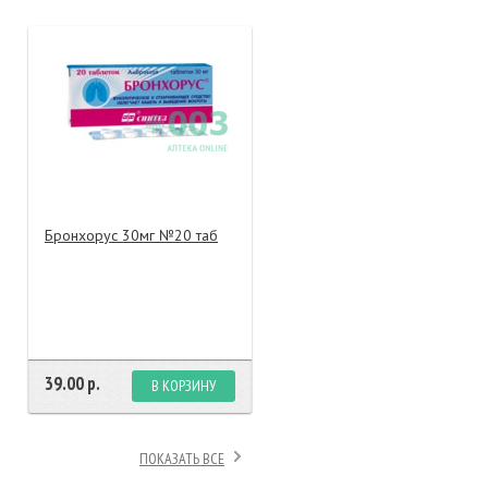
тание
ао, биомороженое
Бронхорус 30мг №20 таб
39.00 р.
В КОРЗИНУ
ПОКАЗАТЬ ВСЕ