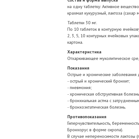
Состав и форма выпуска
на одну таблетку: Активное веществ
крахмал кукурузный, лактоза (сахар м
Таблетки 30 мг.
По 10 таблеток в контурную ячейков
2, 3, 5, 10 контурных ячейковых уп
картона.
Характеристика
Отхаркивающее муколитическое сре
Показания
Острые и хронические заболевания 
- острый и хронический бронхит;
- пневмония;
- хроническая обструктивная болезнь
- бронхиальная астма с затрудненн
- бронхоэктатическая болезнь.
Противопоказания
Гиперчувствительность, беременность
Бронхорус в форме сиропа).
В случае непереносимости лактозы 