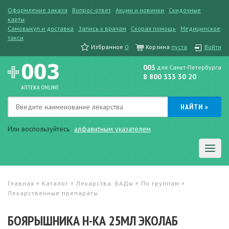
Оформление заказа
Вопрос-ответ
Акции и новинки
Скидочные
карты
Самовыкуп и доставка
Запись к врачам
Скорая помощь
Медицинское
такси
Избранное
0
Корзина
пуста
Войти
003
для Санкт-Петербурга
8 800 333 30 20
Или воспользуйтесь
алфавитным указателем
»
»
»
»
Главная
Каталог
Лекарства. БАДы
По группам
Лекарственные препараты
БОЯРЫШНИКА Н-КА 25МЛ ЭКОЛАБ