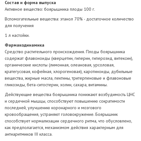
Состав и форма выпуска
Активное вещество: боярышника плоды 100 г.
Вспомогательные вещества: этанол 70% - достаточное количество
для получения
1 л настойки.
Фармакодинамика
Средство растительного происхождения. Плоды боярышника
содержат флавоноиды (кверцетин, гиперин, гиперозид, витексин),
органические кислоты (лимонная, олеановая, урсоловая,
кратегусовая, кофейная, хлорогеновая), каротиноиды, дубильные
вещества, жирные масла, пектины, тритерпеновые и флавоновые
гликозиды, бета-ситостерин, холин, сахара, витамины.
Действующие вещества боярышника понижают возбудимость ЦНС
и сердечной мышцы, способствуют повышению сократимости
последней, улучшению коронарного и мозгового
кровообращения, устраняют головокружение. Боярышник
способствует нормализации сердечного ритма, что обусловлено,
как предполагается, механизмом действия характерным для
антиаритмиков III класса.