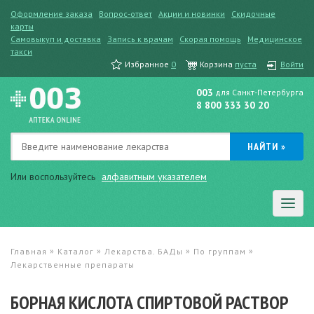
Оформление заказа
Вопрос-ответ
Акции и новинки
Скидочные
карты
Самовыкуп и доставка
Запись к врачам
Скорая помощь
Медицинское
такси
Избранное
0
Корзина
пуста
Войти
003
для Санкт-Петербурга
8 800 333 30 20
Или воспользуйтесь
алфавитным указателем
»
»
»
»
Главная
Каталог
Лекарства. БАДы
По группам
Лекарственные препараты
БОРНАЯ КИСЛОТА СПИРТОВОЙ РАСТВОР