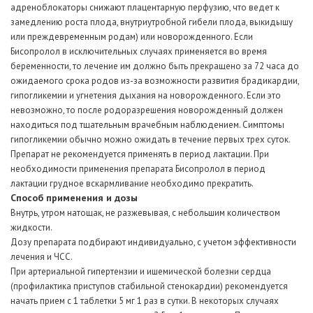
адреноблокаторы снижают плацентарную перфузию, что ведет к
замедлению роста плода, внутриутробной гибели плода, выкидышу
или преждевременным родам) или новорожденного. Если
Бисопролол в исключительных случаях применяется во время
беременности, то лечение им должно быть прекращено за 72 часа до
ожидаемого срока родов из-за возможности развития брадикардии,
гипогликемии и угнетения дыхания на новорожденного. Если это
невозможно, то после родоразрешения новорожденный должен
находиться под тщательным врачебным наблюдением. Симптомы
гипогликемии обычно можно ожидать в течение первых трех суток.
Препарат не рекомендуется применять в период лактации. При
необходимости применения препарата Бисопролол в период
лактации грудное вскармливание необходимо прекратить.
Способ применения и дозы
Внутрь, утром натощак, не разжевывая, с небольшим количеством
жидкости.
Дозу препарата подбирают индивидуально, с учетом эффективности
лечения и ЧСС.
При артериальной гипертензии и ишемической болезни сердца
(профилактика приступов стабильной стенокардии) рекомендуется
начать прием с 1 таблетки 5 мг 1 раз в сутки. В некоторых случаях