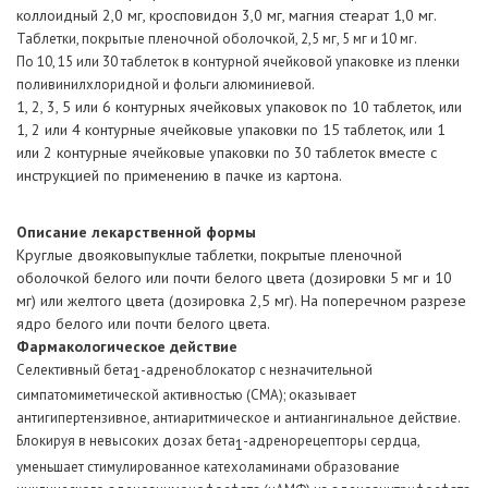
коллоидный 2,0 мг, кросповидон 3,0 мг, магния стеарат 1,0 мг.
Таблетки, покрытые пленочной оболочкой, 2,5 мг, 5 мг и 10 мг.
По 10, 15 или 30 таблеток в контурной ячейковой упаковке из пленки
поливинилхлоридной и фольги алюминиевой.
1, 2, 3, 5 или 6 контурных ячейковых упаковок по 10 таблеток, или
1, 2 или 4 контурные ячейковые упаковки по 15 таблеток, или 1
или 2 контурные ячейковые упаковки по 30 таблеток вместе с
инструкцией по применению в пачке из картона.
Описание лекарственной формы
Круглые двояковыпуклые таблетки, покрытые пленочной
оболочкой белого или почти белого цвета (дозировки 5 мг и 10
мг) или желтого цвета (дозировка 2,5 мг). На поперечном разрезе
ядро белого или почти белого цвета.
Фармакологическое действие
Селективный бета
-адреноблокатор с незначительной
1
симпатомиметической активностью (СМА); оказывает
антигипертензивное, антиаритмическое и антиангинальное действие.
Блокируя в невысоких дозах бета
-адренорецепторы сердца,
1
уменьшает стимулированное катехоламинами образование