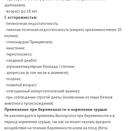
дилтиазема;
- возраст до 18 лет.
С осторожностью:
- печеночная недостаточность;
- тяжелая почечная недостаточность (клиренс креатинина менее 20
мл/мин);
- стенокардия Принцметала;
- миастения;
- тиреотоксикоз;
- сахарный диабет;
I
- атриовентикулярная блокада
степени;
- депрессия (в том числе в анамнезе);
- псориаз;
- пожилой возраст;
- отягощенный аллергологический анамнез;
- при соблюдении строгой диеты (исключении из пищи белков
животного происхождения).
Применение при беременности и кормлении грудью
Не рекомендуется применять Бисопролол при беременности и в
период кормления грудью, так как он может оказать вредное
воздействие на течение беременности и/или на плод (бета-