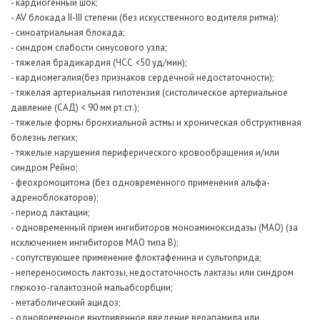
- кардиогенный шок;
AV
-
блокада II-III степени (без искусственного водителя ритма);
- синоатриальная блокада;
- синдром слабости синусового узла;
- тяжелая брадикардия (ЧСС <50 уд/мин);
- кардиомегалия
(без признаков сердечной недостаточности);
- тяжелая артериальная гипотензия (систолическое артериальное
давление (САД) < 90 мм рт.ст.);
- тяжелые формы бронхиальной астмы и хроническая обструктивная
болезнь легких;
- тяжелые нарушения периферического кровообращения и/или
синдром Рейно;
- феохромоцитома (без одновременного применения альфа-
адреноблокаторов);
- период лактации;
- одновременный прием ингибиторов моноаминоксидазы (МАО) (за
исключением ингибиторов МАО типа В);
- сопутствующее применение флоктафенина и сультоприда;
- непереносимость лактозы, недостаточность лактазы или синдром
глюкозо-галактозной мальабсорбции;
- метаболический ацидоз;
- одновременное внутривенное введение верапамила или