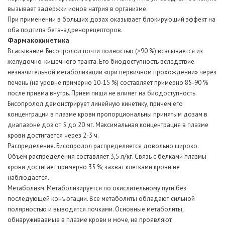
вызывает задержки ионов натрия в организме.
При применении в больших дозах оказывает блокирующий эффект на
оба подтипа бета-адренорецепторов.
Фармакокинетика
Всасывание. Бисопролол почти полностью (>90 %) всасывается из
желудочно-кишечного тракта. Его биодоступность вследствие
незначительной метаболизации «при первичном прохождении» через
печень (на уровне примерно 10-15 %) составляет примерно 85-90 %
после приема внутрь. Прием пищи не влияет на биодоступность.
Бисопролол демонстрирует линейную кинетику, причем его
концентрации в плазме крови пропорциональны принятым дозам в
диапазоне доз от 5 до 20 мг. Максимальная концентрация в плазме
крови достигается через 2-3 ч.
Распределение. Бисопролол распределяется довольно широко.
Объем распределения составляет 3,5 л/кг. Связь с белками плазмы
крови достигает примерно 35 %; захват клетками крови не
наблюдается.
Метаболизм. Метаболизируется по окислительному пути без
последующей конъюгации. Все метаболиты обладают сильной
полярностью и выводятся почками. Основные метаболиты,
обнаруживаемые в плазме крови и моче, не проявляют