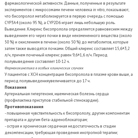
фармакологической активности. Данные, полученные в результате
экспериментов с микросомами печени человека in vitro, показывают,
что бисопролол метаболизируется в первую очередь с помощью
CYP3A4 (около 95 %), a CYP2D6 играет лишь небольшую роль.
Выведение. Клиренс бисопролола определяется равновесием между
выведением его через почки в виде неизмененного вещества (около
50 %) и окислением в печени (около 50 %) до метаболитов, которые
затем также выводятся почками. Общий клиренс составляет 15,6±3,2
л/ч, причем почечный клиренс равен 9,6±1,6 л/ч. Период
полувыведения составляет 10-12 ч.
Фармакокинетика в особых клинических случаях
У пациентов с ХСН концентрация бисопролола в плазме крови выше, а
период полувыведенияувеличивается до 17 ч.
Показания
Артериальная гипертензия, ишемическая болезнь сердца
(профилактика приступов стабильной стенокардии).
Противопоказания
- повышенная чувствительность к бисопрололу, другим компонентам
препарата и другим бета-адреноблокаторам;
- острая и хроническая сердечная недостаточность в стадии
декомпенсации, требующая проведения инотропной терапии;