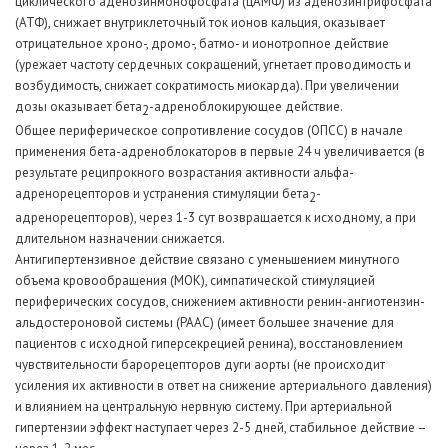
циклического аденозинмонофосфата (цАМФ) из аденозинтрифосфата
(АТФ), снижает внутриклеточный ток ионов кальция, оказывает
отрицательное хроно-, дромо-, батмо- и ионотропное действие
(урежает частоту сердечных сокращений, угнетает проводимость и
возбудимость, снижает сократимость миокарда). При увеличении
дозы оказывает бета
-адреноблокирующее действие.
2
Общее периферическое сопротивление сосудов (ОПСС) в начале
применения бета-адреноблокаторов в первые 24 ч увеличивается (в
результате реципрокного возрастания активности альфа-
адренорецепторов и устранения стимуляции бета
-
2
адренорецепторов), через 1-3 сут возвращается к исходному, а при
длительном назначении снижается.
Антигипертензивное действие связано с уменьшением минутного
объема кровообращения (МОК), симпатической стимуляцией
периферических сосудов, снижением активности ренин-ангиотензин-
альдостероновой системы (РААС) (имеет большее значение для
пациентов с исходной гиперсекрецией ренина), восстановлением
чувствительности барорецепторов дуги аорты (не происходит
усиления их активности в ответ на снижение артериального давления)
и влиянием на центральную нервную систему. При артериальной
гипертензии эффект наступает через 2-5 дней, стабильное действие –