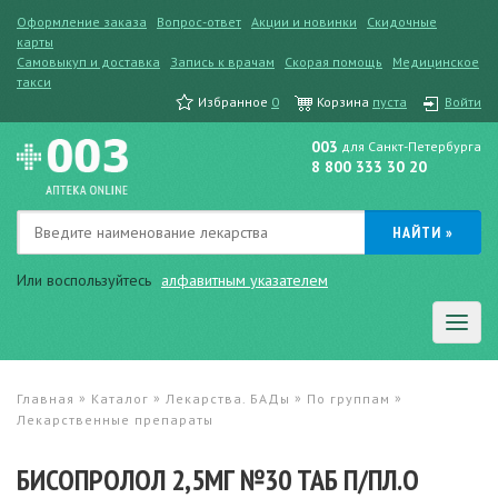
Оформление заказа
Вопрос-ответ
Акции и новинки
Скидочные
карты
Самовыкуп и доставка
Запись к врачам
Скорая помощь
Медицинское
такси
Избранное
0
Корзина
пуста
Войти
003
для Санкт-Петербурга
8 800 333 30 20
Или воспользуйтесь
алфавитным указателем
»
»
»
»
Главная
Каталог
Лекарства. БАДы
По группам
Лекарственные препараты
БИСОПРОЛОЛ 2,5МГ №30 ТАБ П/ПЛ.О