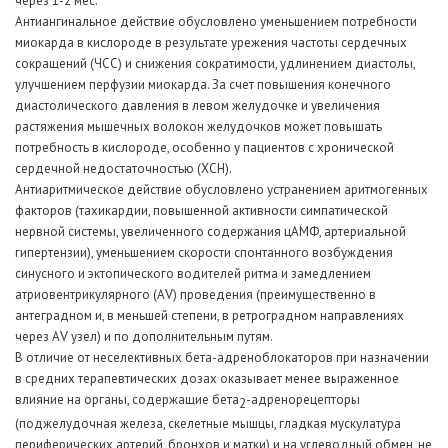
через 1-2 мес.
Антиангинальное действие обусловлено уменьшением потребности
миокарда в кислороде в результате урежения частоты сердечных
сокращений (ЧСС) и снижения сократимости, удлинением диастолы,
улучшением перфузии миокарда. За счет повышения конечного
диастолического давления в левом желудочке и увеличения
растяжения мышечных волокон желудочков может повышать
потребность в кислороде, особенно у пациентов с хронической
сердечной недостаточностью (ХСН).
Антиаритмическое действие обусловлено устранением аритмогенных
факторов (тахикардии, повышенной активности симпатической
нервной системы, увеличенного содержания цАМФ, артериальной
гипертензии), уменьшением скорости спонтанного возбуждения
синусного и эктопического водителей ритма и замедлением
V
атриовентрикулярного (А
) проведения (преимущественно в
антеградном и, в меньшей степени, в ретроградном направлениях
V
через А
узел) и по дополнительным путям.
В отличие от неселективных бета-адреноблокаторов при назначении
в средних терапевтических дозах оказывает менее выраженное
влияние на органы, содержащие бета
-адренорецепторы
2
(поджелудочная железа, скелетные мышцы, гладкая мускулатура
периферических артерий, бронхов и матки) и на углеводный обмен, не