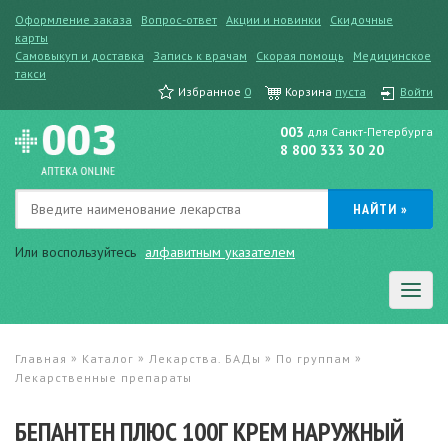
Оформление заказа
Вопрос-ответ
Акции и новинки
Скидочные
карты
Самовыкуп и доставка
Запись к врачам
Скорая помощь
Медицинское
такси
Избранное
0
Корзина
пуста
Войти
003
для Санкт-Петербурга
8 800 333 30 20
Или воспользуйтесь
алфавитным указателем
»
»
»
»
Главная
Каталог
Лекарства. БАДы
По группам
Лекарственные препараты
БЕПАНТЕН ПЛЮС 100Г КРЕМ НАРУЖНЫЙ