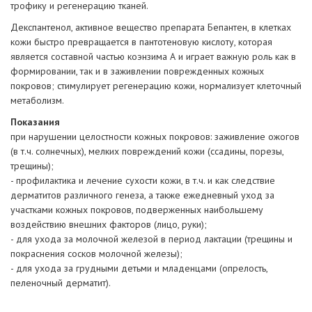
трофику и регенерацию тканей.
Декспантенол, активное вещество препарата Бепантен, в клетках
кожи быстро превращается в пантотеновую кислоту, которая
является составной частью коэнзима А и играет важную роль как в
формировании, так и в заживлении поврежденных кожных
покровов; стимулирует регенерацию кожи, нормализует клеточный
метаболизм.
Показания
при нарушении целостности кожных покровов: заживление ожогов
(в т.ч. солнечных), мелких повреждений кожи (ссадины, порезы,
трещины);
- профилактика и лечение сухости кожи, в т.ч. и как следствие
дерматитов различного генеза, а также ежедневный уход за
участками кожных покровов, подверженных наибольшему
воздействию внешних факторов (лицо, руки);
- для ухода за молочной железой в период лактации (трещины и
покраснения сосков молочной железы);
- для ухода за грудными детьми и младенцами (опрелость,
пеленочный дерматит).