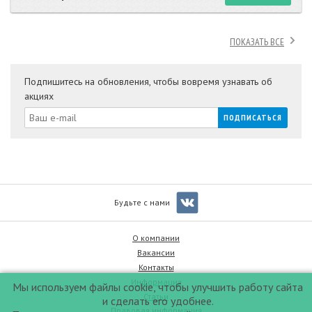
ПОКАЗАТЬ ВСЕ
Подпишитесь на обновления, чтобы вовремя узнавать об
акциях
Будьте с нами
О компании
Вакансии
Контакты
Информация
Мы используем файлы cookie, чтобы улучшить работу сайта
Статьи
и сделать его удобнее.
Правовая информация