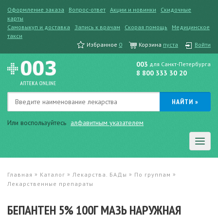
Оформление заказа
Вопрос-ответ
Акции и новинки
Скидочные
карты
Самовыкуп и доставка
Запись к врачам
Скорая помощь
Медицинское
такси
Избранное
0
Корзина
пуста
Войти
003
для Санкт-Петербурга
8 800 333 30 20
Или воспользуйтесь
алфавитным указателем
»
»
»
»
Главная
Каталог
Лекарства. БАДы
По группам
Лекарственные препараты
БЕПАНТЕН 5% 100Г МАЗЬ НАРУЖНАЯ