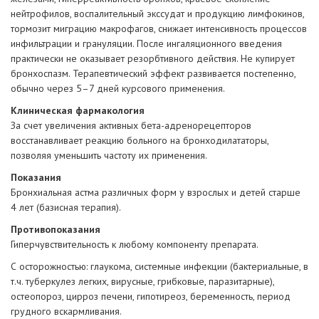
нейтрофилов, воспалительный экссудат и продукцию лимфокинов,
тормозит миграцию макрофагов, снижает интенсивность процессов
инфильтрации и грануляции. После ингаляционного введения
практически не оказывает резорбтивного действия. Не купирует
бронхоспазм. Терапевтический эффект развивается постепенно,
обычно через 5–7 дней курсового применения.
Клиническая фармакология
За счет увеличения активных бета-адренорецепторов
восстанавливает реакцию больного на бронходилататоры,
позволяя уменьшить частоту их применения.
Показания
Бронхиальная астма различных форм у взрослых и детей старше
4 лет (базисная терапия).
Противопоказания
Гиперчувствительность к любому компоненту препарата.
С осторожностью: глаукома, системные инфекции (бактериальные, в
т.ч. туберкулез легких, вирусные, грибковые, паразитарные),
остеопороз, цирроз печени, гипотиреоз, беременность, период
грудного вскармливания.