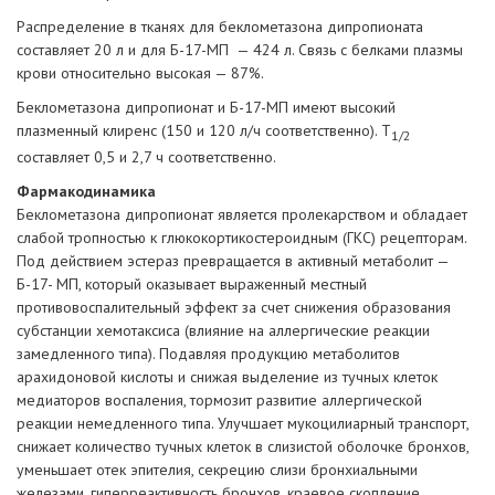
Распределение в тканях для беклометазона дипропионата
составляет 20 л и для Б-17-МП — 424 л. Связь с белками плазмы
крови относительно высокая — 87%.
Беклометазона дипропионат и Б-17-МП имеют высокий
плазменный клиренс (150 и 120 л/ч соответственно). Т
1/2
составляет 0,5 и 2,7 ч соответственно.
Фармакодинамика
Беклометазона дипропионат является пролекарством и обладает
слабой тропностью к глюкокортикостероидным (ГКС) рецепторам.
Под действием эстераз превращается в активный метаболит —
Б-17- МП, который оказывает выраженный местный
противовоспалительный эффект за счет снижения образования
субстанции хемотаксиса (влияние на аллергические реакции
замедленного типа). Подавляя продукцию метаболитов
арахидоновой кислоты и снижая выделение из тучных клеток
медиаторов воспаления, тормозит развитие аллергической
реакции немедленного типа. Улучшает мукоцилиарный транспорт,
снижает количество тучных клеток в слизистой оболочке бронхов,
уменьшает отек эпителия, секрецию слизи бронхиальными
железами, гиперреактивность бронхов, краевое скопление