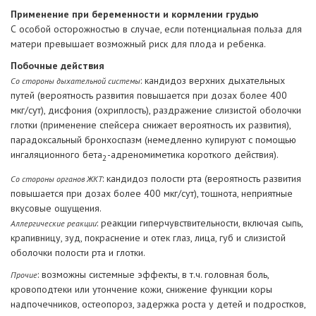
Применение при беременности и кормлении грудью
С особой осторожностью в случае, если потенциальная польза для
матери превышает возможный риск для плода и ребенка.
Побочные действия
: кандидоз верхних дыхательных
Со стороны дыхательной системы
путей (вероятность развития повышается при дозах более 400
мкг/сут), дисфония (охриплость), раздражение слизистой оболочки
глотки (применение спейсера снижает вероятность их развития),
парадоксальный бронхоспазм (немедленно купируют с помощью
ингаляционного бета
-адреномиметика короткого действия).
2
: кандидоз полости рта (вероятность развития
Со стороны органов ЖКТ
повышается при дозах более 400 мкг/сут), тошнота, неприятные
вкусовые ощущения.
: реакции гиперчувствительности, включая сыпь,
Аллергические реакции
крапивницу, зуд, покраснение и отек глаз, лица, губ и слизистой
оболочки полости рта и глотки.
: возможны системные эффекты, в т.ч. головная боль,
Прочие
кровоподтеки или утончение кожи, снижение функции коры
надпочечников, остеопороз, задержка роста у детей и подростков,