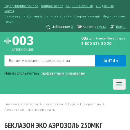
Оформление заказа
Вопрос-ответ
Акции и новинки
Скидочные
карты
Самовыкуп и доставка
Запись к врачам
Скорая помощь
Медицинское
такси
Избранное
0
Корзина
пуста
Войти
003
для Санкт-Петербурга
8 800 333 30 20
Или воспользуйтесь
алфавитным указателем
»
»
»
»
Главная
Каталог
Лекарства. БАДы
По группам
Лекарственные препараты
БЕКЛАЗОН ЭКО АЭРОЗОЛЬ 250МКГ