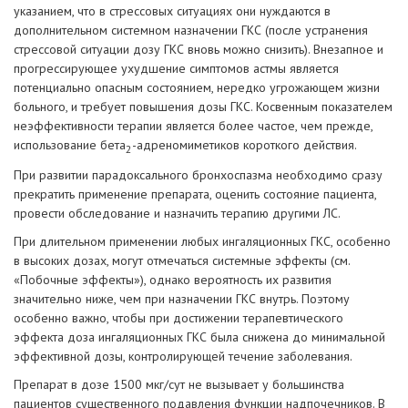
указанием, что в стрессовых ситуациях они нуждаются в
дополнительном системном назначении ГКС (после устранения
стрессовой ситуации дозу ГКС вновь можно снизить). Внезапное и
прогрессирующее ухудшение симптомов астмы является
потенциально опасным состоянием, нередко угрожающем жизни
больного, и требует повышения дозы ГКС. Косвенным показателем
неэффективности терапии является более частое, чем прежде,
использование бета
-адреномиметиков короткого действия.
2
При развитии парадоксального бронхоспазма необходимо сразу
прекратить применение препарата, оценить состояние пациента,
провести обследование и назначить терапию другими ЛС.
При длительном применении любых ингаляционных ГКС, особенно
в высоких дозах, могут отмечаться системные эффекты (см.
«Побочные эффекты»), однако вероятность их развития
значительно ниже, чем при назначении ГКС внутрь. Поэтому
особенно важно, чтобы при достижении терапевтического
эффекта доза ингаляционных ГКС была снижена до минимальной
эффективной дозы, контролирующей течение заболевания.
Препарат в дозе 1500 мкг/сут не вызывает у большинства
пациентов существенного подавления функции надпочечников. В