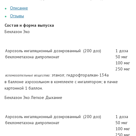
Описание
Отзывы
Состав и форма выпуска
Беклазон Эко
Аэрозоль ингаляционный дозированный (200 доз)
1 доза
беклометазона дипропионат
50 мкг
100 мкг
250 мкг
этанол; гидрофторалкан-134а
вспомогательные вещества:
в баллоне аэрозольном в комплекте с ингалятором; в пачке
картонной 1 баллон.
Беклазон Эко Легкое Дыхание
Аэрозоль ингаляционный дозированный (200 доз)
1 доза
беклометазона дипропионат
50 мкг
100 мкг
250 мкг