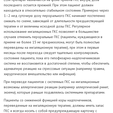
последнего остается прежней. При этом пациент должен
находиться в относительно стабильном состоянии. Примерно через
1–2 нед суточную дозу перорального ГКС начинают постепенно
снижать по схеме, зависящей от длительности предшествующей
терапии и от величины исходной дозы ГКС. Регулярное
использование ингаляционных ГКС позволяет в большинстве
случаев отменить пероральные ГКС (пациенты, нуждающиеся в
приеме не более 15 мг преднизолона, могут быть полностью
переведены на ингаляционную терапию), при этом в первые
месяцы после перехода следует тщательно контролировать
состояние пациента, пока его гипофизарно-надпочечниковая
система не восстановится в достаточной степени, чтобы обеспечить
адекватную реакцию на стрессовые ситуации (например травма,
хирургическое вмешательство или инфекция).
При переводе пациентов с системных ГКС на ингаляционные
возможны аллергические реакции (например аллергический ринит,
экзема), которые раньше подавлялись системными препаратами.
Пациенты со сниженной функцией коры надпочечников,
переведенные на ингаляционную терапию, должны иметь запас
ГКС и всегда носить с собой предупреждающую карточку с