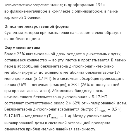
этанол; гидрофторалкан-134а
вспомогательные вещества:
во флаконе-ингаляторе в комплекте с оптимизатором; в пачке
картонной 1 баллон.
Описание лекарственной формы
Суспензия, которая при распылении на часовое стекло образует
пятно белого цвета.
Фармакокинетика
Более 25% ингалированной дозы оседает в дыхательных путях,
оставшееся количество — во рту, глотке и проглатывается. В легких
перед абсорбцией беклометазона дипропионат интенсивно
метаболизируется до активного метаболита беклометазона-17-
монопропионат (Б-17-МП). Его системная абсорбция происходит в
легких (36% —легочная фракция), в ЖКТ (26% от поступившей
при проглатывании дозы). Абсолютная биодоступность
неизмененного беклометазона дипропионата и Б-17-МП
составляет соответственно около 2 и 62% от ингалированной дозы.
Беклометазона дипропионат всасывается быстро (T
— 0,3 ч),
max
Б-17-МП — медленнее (T
— 1 ч). Между увеличением
max
ингалированной дозы и системной экспозицией препарата
отмечается приблизительно линейная зависимость.