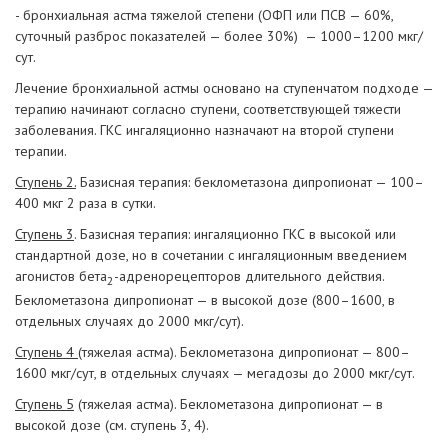
- бронхиальная астма тяжелой степени (ОФП или ПСВ — 60%,
суточный разброс показателей — более 30%) — 1000–1200 мкг/
сут.
Лечение бронхиальной астмы основано на ступенчатом подходе —
терапию начинают согласно ступени, соответствующей тяжести
заболевания. ГКС ингаляционно назначают на второй ступени
терапии.
Ступень 2.
Базисная терапия: беклометазона дипропионат — 100–
400 мкг 2 раза в сутки.
Ступень 3
. Базисная терапия: ингаляционно ГКС в высокой или
стандартной дозе, но в сочетании с ингаляционным введением
агонистов бета
-адренорецепторов длительного действия.
2
Беклометазона дипропионат — в высокой дозе (800–1600, в
отдельных случаях до 2000 мкг/сут).
Ступень 4
(тяжелая астма). Беклометазона дипропионат — 800–
1600 мкг/сут, в отдельных случаях — мегадозы до 2000 мкг/сут.
Ступень 5
(тяжелая астма). Беклометазона дипропионат — в
высокой дозе (см. ступень 3, 4).