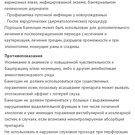
варикозных язвах, инфицированной экземе, бактериальном
пеленочном дерматите.
- Профилактика пупочной инфекции у новорожденных
- После хирургических (дерматологических) процедур
Порошок Банеоцин может быть использован для дополнительного
лечения в послеоперационном периоде ( иссечения и
каутеризация, лечение трещин, разрывов промежности и при
эпизиотомии, мокнущие раны и ссадины.
Противопоказания
Упоминание в анамнезе о повышенной чувствительности к
бацитрацину и/или неомицину, либо к другим антибиотикам
аминогликозидового ряда.
Банеоцин не должен использоваться при существенных
поражениях кожи, поскольку всасывание препарата может вызвать
ототоксический эффект с потерей слуха.
Банеоцин не должен применяться у больных с выраженными
нарушениями выделительной функции в том числе почечной
этиологии и уже имеющих поражения вестибулярной и кохлеарной
систем, в случаях, если возможна неконтролируемая абсорбция
препарата.
Не использовать в наружном слуховом проходе при перфорации