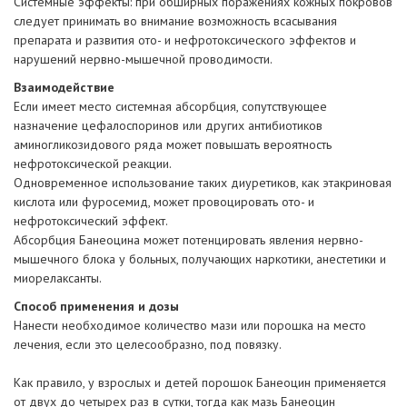
Системные эффекты: при обширных поражениях кожных покровов
следует принимать во внимание возможность всасывания
препарата и развития ото- и нефротоксического эффектов и
нарушений нервно-мышечной проводимости.
Взаимодействие
Если имеет место системная абсорбция, сопутствующее
назначение цефалоспоринов или других антибиотиков
аминогликозидового ряда может повышать вероятность
нефротоксической реакции.
Одновременное использование таких диуретиков, как этакриновая
кислота или фуросемид, может провоцировать ото- и
нефротоксический эффект.
Абсорбция Банеоцина может потенцировать явления нервно-
мышечного блока у больных, получающих наркотики, анестетики и
миорелаксанты.
Способ применения и дозы
Нанести необходимое количество мази или порошка на место
лечения, если это целесообразно, под повязку.
Как правило, у взрослых и детей порошок Банеоцин применяется
от двух до четырех раз в сутки, тогда как мазь Банеоцин