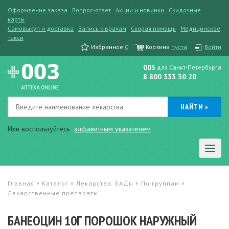
Оформление заказа
Вопрос-ответ
Акции и новинки
Скидочные
карты
Самовыкуп и доставка
Запись к врачам
Скорая помощь
Медицинское
такси
Избранное
0
Корзина
пуста
Войти
003
для Санкт-Петербурга
8 800 333 30 20
Или воспользуйтесь
алфавитным указателем
»
»
»
»
Главная
Каталог
Лекарства. БАДы
По группам
Лекарственные препараты
БАНЕОЦИН 10Г ПОРОШОК НАРУЖНЫЙ