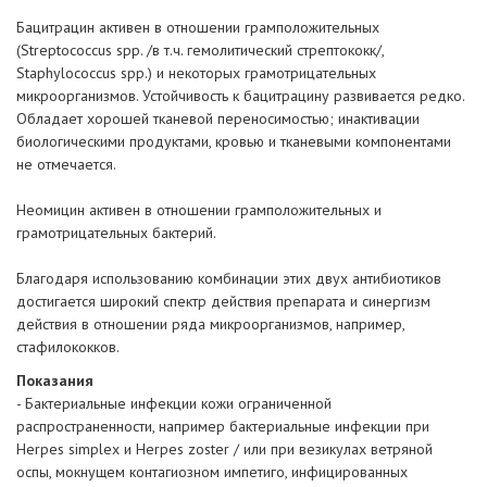
Бацитрацин активен в отношении грамположительных
(Streptococcus spp. /в т.ч. гемолитический стрептококк/,
Staphylococcus spp.) и некоторых грамотрицательных
микроорганизмов. Устойчивость к бацитрацину развивается редко.
Обладает хорошей тканевой переносимостью; инактивации
биологическими продуктами, кровью и тканевыми компонентами
не отмечается.
Неомицин активен в отношении грамположительных и
грамотрицательных бактерий.
Благодаря использованию комбинации этих двух антибиотиков
достигается широкий спектр действия препарата и синергизм
действия в отношении ряда микроорганизмов, например,
стафилококков.
Показания
- Бактериальные инфекции кожи ограниченной
распространенности, например бактериальные инфекции при
Herpes simplex и Herpes zoster / или при везикулах ветряной
оспы, мокнущем контагиозном импетиго, инфицированных