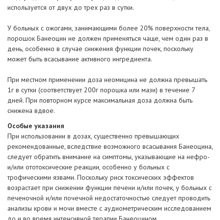
используется от двух до трех раз в сутки.
У больных с ожогами, занимающими более 20% поверхности тела,
порошок Банеоцин не должен применяться чаще, чем один раз в
день, особенно в случае снижения функции почек, поскольку
может быть всасывание активного ингредиента.
При местном применении доза неомицина не должна превышать
1г в сутки (соответствует 200г порошка или мази) в течение 7
дней. При повторном курсе максимальная доза должна быть
снижена вдвое.
Особые указания
При использовании в дозах, существенно превышающих
рекомендованные, вследствие возможного всасывания Банеоцина,
следует обратить внимание на симптомы, указывающие на нефро-
и/или ототоксические реакции, особенно у больных с
трофическими язвами. Поскольку риск токсических эффектов
возрастает при снижении функции печени и/или почек, у больных с
печеночной и/или почечной недостаточностью следует проводить
анализы крови и мочи вместе с аудиометрическим исследованием
до и во время интенсивной терапии Банеоцином.