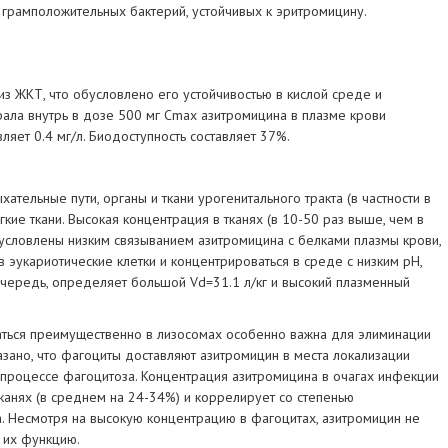
 грамположительных бактерий, устойчивых к эритромицину.
з ЖКТ, что обусловлено его устойчивостью в кислой среде и
ала внутрь в дозе 500 мг Cmax азитромицина в плазме крови
вляет 0.4 мг/л. Биодоступность составляет 37%.
тельные пути, органы и ткани урогенитального тракта (в частности в
гкие ткани. Высокая концентрация в тканях (в 10-50 раз выше, чем в
условлены низким связыванием азитромицина с белками плазмы крови,
в эукариотические клетки и концентрироваться в среде с низким pH,
очередь, определяет большой Vd=31.1 л/кг и высокий плазменный
аться преимущественно в лизосомах особенно важна для элиминации
зано, что фагоциты доставляют азитромицин в места локализации
 процессе фагоцитоза. Концентрация азитромицина в очагах инфекции
канях (в среднем на 24-34%) и коррелирует со степенью
. Несмотря на высокую концентрацию в фагоцитах, азитромицин не
 их функцию.