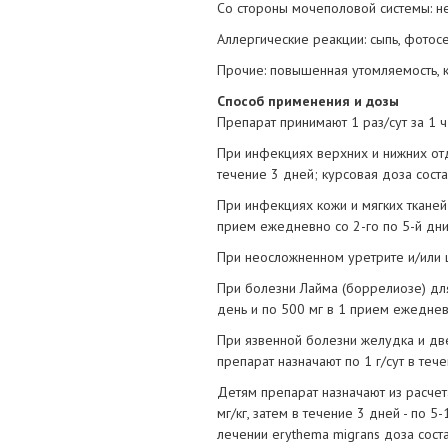
Со стороны мочеполовой системы: не
Аллергические реакции: сыпь, фотосе
Прочие: повышенная утомляемость, ка
Способ применения и дозы
Препарат принимают 1 раз/сут за 1 
При инфекциях верхних и нижних от
течение 3 дней; курсовая доза состав
При инфекциях кожи и мягких тканей 
прием ежедневно со 2-го по 5-й дни;
При неосложненном уретрите и/или ц
При болезни Лайма (боррелиозе) для 
день и по 500 мг в 1 прием ежедневно
При язвенной болезни желудка и две
препарат назначают по 1 г/сут в те
Детям препарат назначают из расчета
мг/кг, затем в течение 3 дней - по 5
лечении erythema migrans доза состав