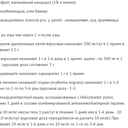
фрит, вагинальный кандидоз (1% и менее).
нсибилизация, отек Квинке.
ндидомикоз полости рта; у детей - конъюнктивит, зуд, крапивница.
ч до еды или через 2 ч после еды.
делов дыхательных путей взрослым назначают 500 мг/сут в 1 прием в
ляет 1.5 г.
взрослым назначают 1 г в 1-й день в 1 прием; далее - по 500 мг в 1
 курсовая доза составляет 3 г.
ервиците назначают однократно 1 г в 1 прием.
лечения начальной стадии (erythema migrans) назначают 1 г в 1-й
 со 2-го по 5-й дни (курсовая доза - 3 г).
надцатиперстной кишки, ассоциированных с Helicobacter pylori,
чение 3 дней в составе комбинированной антихеликобактерной терапии.
 10 мг/кг массы тела 1 раз/сут в течение 3 дней или в 1-й день - 10
-10 мг/кг/сут (курсовая доза определяется из расчета 30 мг/кг). При
ляет 20 мг/кг в 1-й день и по 10 мг/кг со 2-го по 5-й дни.