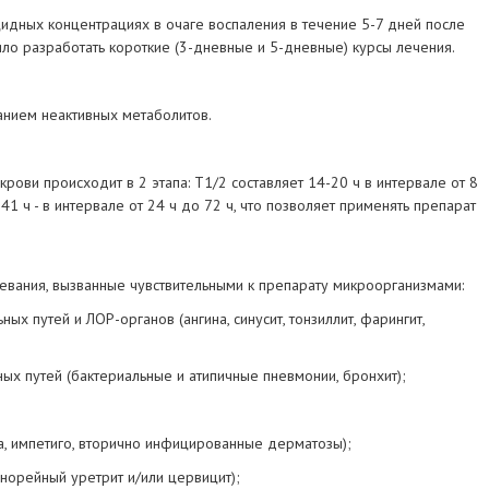
идных концентрациях в очаге воспаления в течение 5-7 дней после
ло разработать короткие (3-дневные и 5-дневные) курсы лечения.
анием неактивных метаболитов.
рови происходит в 2 этапа: T1/2 составляет 14-20 ч в интервале от 8
41 ч - в интервале от 24 ч до 72 ч, что позволяет применять препарат
вания, вызванные чувствительными к препарату микроорганизмами:
х путей и ЛОР-органов (ангина, синусит, тонзиллит, фарингит,
х путей (бактериальные и атипичные пневмонии, бронхит);
а, импетиго, вторично инфицированные дерматозы);
онорейный уретрит и/или цервицит);