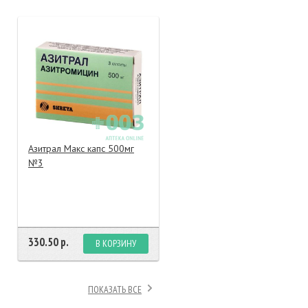
тание
ао, биомороженое
Азитрал Макс капс 500мг
№3
330.50 р.
В КОРЗИНУ
ПОКАЗАТЬ ВСЕ