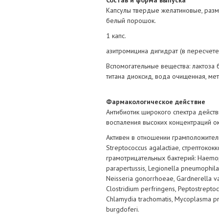
Состав и форма выпуска
Капсулы твердые желатиновые, разм
белый порошок.
1 капс.
азитромицина дигидрат (в пересчете
Вспомогательные вещества: лактоза б
титана диоксид, вода очищенная, ме
Фармакологическое действие
Антибиотик широкого спектра действ
воспаления высоких концентраций о
Активен в отношении грамположитель
Streptococcus agalactiae, стрептококко
грамотрицательных бактерий: Haemophil
parapertussis, Legionella pneumophila,
Neisseria gonorrhoeae, Gardnerella v
Clostridium perfringens, Peptostrept
Chlamydia trachomatis, Mycoplasma p
burgdoferi.