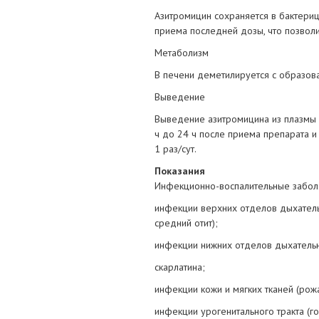
Азитромицин сохраняется в бактериц
приема последней дозы, что позволи
Метаболизм
В печени деметилируется с образов
Выведение
Выведение азитромицина из плазмы к
ч до 24 ч после приема препарата и 
1 раз/сут.
Показания
Инфекционно-воспалительные заболе
инфекции верхних отделов дыхательны
средний отит);
инфекции нижних отделов дыхательны
скарлатина;
инфекции кожи и мягких тканей (рож
инфекции урогенитального тракта (г