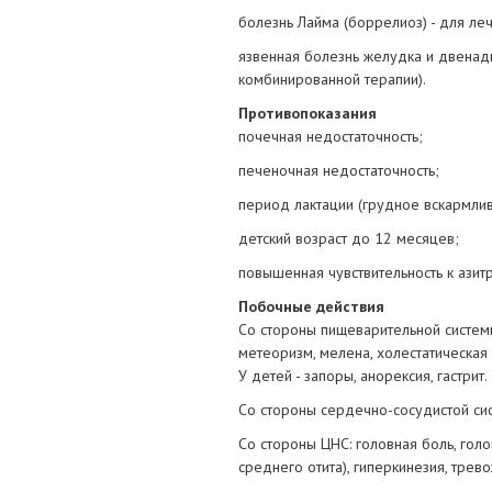
болезнь Лайма (боррелиоз) - для леч
язвенная болезнь желудка и двенадца
комбинированной терапии).
Противопоказания
почечная недостаточность;
печеночная недостаточность;
период лактации (грудное вскармлив
детский возраст до 12 месяцев;
повышенная чувствительность к азит
Побочные действия
Со стороны пищеварительной системы:
метеоризм, мелена, холестатическая
У детей - запоры, анорексия, гастрит.
Со стороны сердечно-сосудистой сис
Со стороны ЦНС: головная боль, голо
среднего отита), гиперкинезия, трев