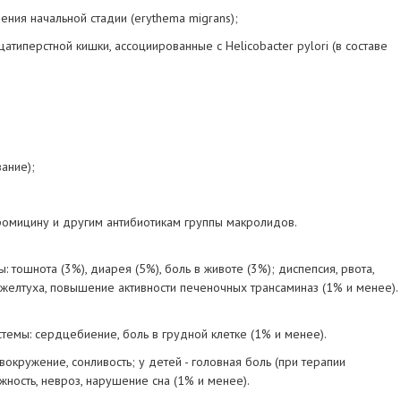
ения начальной стадии (erythema migrans);
типерстной кишки, ассоциированные с Helicobacter pylori (в составе
ание);
ромицину и другим антибиотикам группы макролидов.
 тошнота (3%), диарея (5%), боль в животе (3%); диспепсия, рвота,
 желтуха, повышение активности печеночных трансаминаз (1% и менее).
темы: сердцебиение, боль в грудной клетке (1% и менее).
вокружение, сонливость; у детей - головная боль (при терапии
ожность, невроз, нарушение сна (1% и менее).