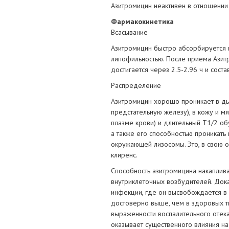
Азитромицин неактивен в отношении
Фармакокинетика
Всасывание
Азитромицин быстро абсорбируется и
липофильностью. После приема Азитр
достигается через 2.5-2.96 ч и соста
Распределение
Азитромицин хорошо проникает в дыха
предстательную железу), в кожу и мя
плазме крови) и длительный T1/2 об
а также его способностью проникать 
окружающей лизосомы. Это, в свою 
клиренс.
Способность азитромицина накаплив
внутриклеточных возбудителей. Дока
инфекции, где он высвобождается в
достоверно выше, чем в здоровых т
выраженности воспалительного отека
оказывает существенного влияния на