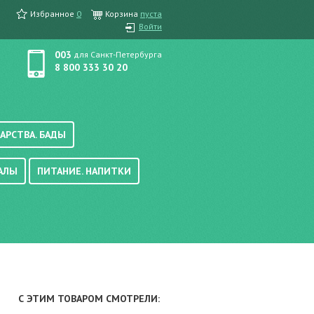
Избранное
0
Корзина
пуста
Войти
003
для Санкт-Петербурга
8 800 333 30 20
АРСТВА. БАДЫ
АЛЫ
ПИТАНИЕ. НАПИТКИ
етика, краска для волос
вые, осветляющие
ачению
итание
хара
вода, масло
смеси
уби/мюсли
ода/напитки
С ЭТИМ ТОВАРОМ СМОТРЕЛИ:
е/энтеральное питание