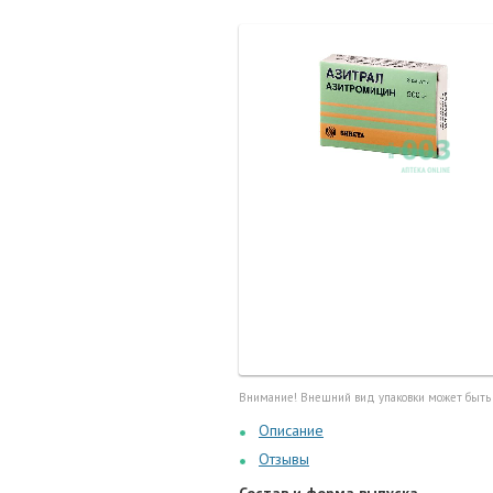
Маточные
калоприе
Мед. инст
Очки кор
Перчатки,
Тесты, те
Шприцы, и
Внимание! Внешний вид упаковки может быть
Описание
Отзывы