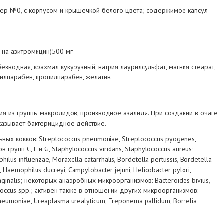
ер №0, с корпусом и крышечкой белого цвета; содержимое капсул -
 на азитромицин)500 мг
езводная, крахмал кукурузный, натрия лаурилсульфат, магния стеарат,
тилпарабен, пропилпарабен, желатин.
ия из группы макролидов, производное азалида. При создании в очаге
казывает бактерицидное действие.
ных кокков: Streptococcus pneumoniae, Streptococcus pyogenes,
в групп C, F и G, Staphylococcus viridans, Staphylococcus aureus;
us influenzae, Moraxella catarrhalis, Bordetella pertussis, Bordetella
 Haemophilus ducreyi, Campylobacter jejuni, Helicobacter pylori,
aginalis; некоторых анаэробных микроорганизмов: Bacteroides bivius,
ococcus spp.; активен также в отношении других микроорганизмов:
neumoniae, Ureaplasma urealyticum, Treponema pallidum, Borrelia