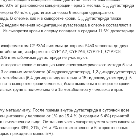
но 90% от равновесной концентрации через 3 месяца. C
дутастерида
ss
имерно 40 нг/мл, достигаются через 6 месяцев однократного
ида. В сперме, как и в сыворотке крови, C
дутастерида также
ss
 52 недели лечения концентрации дутастерида в сперме составляют в
л). Из сыворотки крови в сперму попадает в среднем 11.5% дутастерида.
ся изоферментом CYP3A4 системы цитохрома Р450 человека до двух
метаболитов; изоферменты CYP1A2, CYP2A6, CYP2E1, CYP2C8,
6 в метаболизме дутастерида не участвуют.
 сыворотке крови с помощью масс-спектрометрического метода были
3 основных метаболита (4'-гидроксидутастерид, 1,2-дигидродутастерид
х метаболита (6,4'-дигидроксидутастерид и 15-гидроксидутастерид). 5
ных в сыворотке крови человека, были выявлены в сыворотке крови
льных групп в положениях 6 и 15 метаболитов у человека и крыс
му метаболизму. После приема внутрь дутастерида в суточной дозе
онцентрации у человека от 1% до 15.4 % (в среднем 5.4%) принятой
 в неизмененном виде. Остальная часть экскретируется через кишечник
тавляющих 39%, 21%, 7% и 7% соответственно, и 6 второстепенных
торых приходится менее 5%).