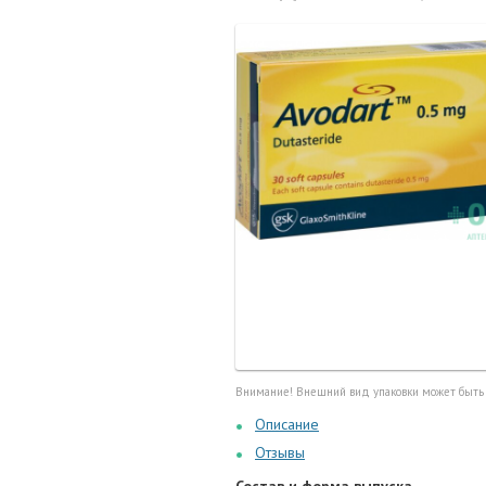
Маточные
калоприе
Мед. инст
Очки кор
Перчатки,
Тесты, те
Шприцы, и
Внимание! Внешний вид упаковки может быть
Описание
Отзывы