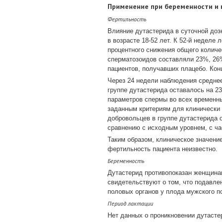
Применение при беременности и 
Фертильность
Влияние дутастерида в суточной доз
в возрасте 18-52 лет. К 52-й неделе
процентного снижения общего количе
сперматозоидов составляли 23%, 26%
пациентов, получавших плацебо. Кон
Через 24 недели наблюдения среднее
группе дутастерида оставалось на 2
параметров спермы во всех временны
заданным критериям для клинически 
добровольцев в группе дутастерида 
сравнению с исходным уровнем, с ча
Таким образом, клиническое значени
фертильность пациента неизвестно.
Беременность
Дутастерид противопоказан женщинам
свидетельствуют о том, что подавле
половых органов у плода мужского п
Период лактации
Нет данных о проникновении дутасте