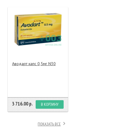
тание
ао, биомороженое
Аводарт капс 0,5мг N30
3 716.00 р.
В КОРЗИНУ
ПОКАЗАТЬ ВСЕ