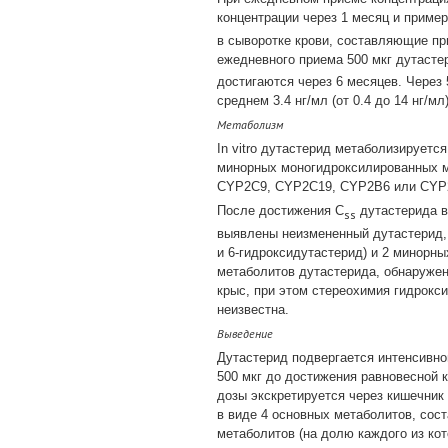
концентрации через 1 месяц и пример
в сыворотке крови, составляющие пр
ежедневного приема 500 мкг дутастер
достигаются через 6 месяцев. Через
среднем 3.4 нг/мл (от 0.4 до 14 нг/м
Метаболизм
In vitro дутастерид метаболизирует
минорных моногидроксилированных 
CYP2C9, CYP2C19, CYP2B6 или CYP2D
После достижения C
дутастерида в
ss
выявлены неизмененный дутастерид, 
и 6-гидроксидутастерид) и 2 минорны
метаболитов дутастерида, обнаружен
крыс, при этом стереохимия гидрокси
неизвестна.
Выведение
Дутастерид подвергается интенсивно
500 мкг до достижения равновесной к
дозы экскретируется через кишечник
в виде 4 основных метаболитов, сос
метаболитов (на долю каждого из ко