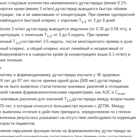
ько следовые количества неизмененного дутастерида (менее 0.1%
воротке крови (менее 3 нг/мл) дутастерид выводится быстро обоими
трации, так и не зависимыми от концентрации. При приеме однократной
 наблюдался быстрый клиренс с коротким Т
от 3 до 9 дней.
1/2
олее 3 нг/мл дутастерид выводится медленно (от 0.35 до 0.58 л/ч), в
нцентрации, с конечным Т
от 3 до 5 недель. При приеме
1/2
нечный Т
составляет 3-5 недель, после многократного приема в дозе
1/2
нный клиренс, и общий клиренс носит линейный и независимый от
бнаруживается в сыворотке крови (в концентрациях выше 0.1 нг/мл) в
ния лечения.
в
етику и фармакодинамику дутастерида изучали у 36 здоровых
4 лет до 87 лет после приема одной дозы (500 мкг) дутастерида.
и не было выявлено статистически значимых различий в отношении
нной такими фармакокинетическими параметрами, как AUC и C
.
max
 значимые различия для значений Т
дутастерида между возрастными
1/2
 70 лет, к которым относится большинство мужчин с ДГПЖ. Между
 выявлены отличия в действии препарата, определяемом по степени
вленные результаты указывают на отсутствие необходимости коррекции
озраста пациентов.
ияние нарушения функции почек на фармакокинетику дутастерида не
авновесной концентрации дутастерида (при приеме дозы дутастерида