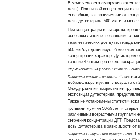
В моче человека обнаруживаются тол
дозы). При низкой концентрации в сы
способами, как зависимыми от концен
дозы дутастерида 500 мкг или менее
При концентрации в сыворотке крови б
основном линейно, независимо от ко
терапевтических доз дутастерида ко
500 мкг/сут доминирует более медле
концентрации характер. Дутастерид о
течение 4-6 месяцев после прекраще
Фармакокинетика у особых групп пациенто
Пациенты пожилого возраста.
Фармакокин
добровольцев-мужчин в возрасте от 2
Между разными возрастными группам
экспозиции дутастерида, представле
Также не установлены статистически
группами мужчин 50-69 лет и старше
различными возрастными группами не
снижения концентрации ДГТ. Предста
дозы дутастерида в зависимости от в
Пациенты с нарушением функции почек.
Вл
исследовалось. Однако менее 0.1% р