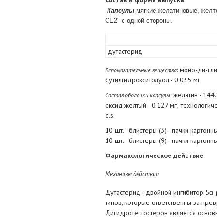
Состав и форма выпуска
Капсулы
мягкие желатиновые, желто
CE2" с одной стороны.
дутастерид
: моно-ди-гл
Вспомогательные вещества
бутилгидрокситолуол - 0.035 мг.
желатин - 144.8
Состав оболочки капсулы:
оксид желтый - 0.127 мг; технологич
q.s.
10 шт. - блистеры (3) - пачки картонн
10 шт. - блистеры (9) - пачки картонн
Фармакологическое действие
Механизм действия
Дутастерид - двойной ингибитор 5α-
типов, которые ответственны за пре
Дигидротестостерон является основ