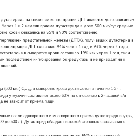
 дутастерида на снижение концентрации ДГТ является дозозависимым
. Через 1 и 2 недели приема дутастерида в дозе 500 мкг/сут средние
тке крови снижались на 85% и 90% соответственно.
иперплазией предстательной железы (ДГПЖ), получавших дутастерид в
 концентрации ДГТ составило 94% через 1 год и 93% через 2 года,
стостерона в сыворотке крови составило 19% как через 1 год, так и
ым последствием ингибирования 5α-редуктазы и не приводит ни к
 явлений.
а (500 мкг) C
в сыворотке крови достигается в течение 1-3 ч.
max
ида у мужчин составляет около 60% по отношению к 2-часовой в/в
а не зависит от приема пищи.
нные после однократного и многократного приема дутастерида внутрь,
00 до 500 л). Дутастерид обладает высокой степенью связывания с
.
 дутастерида в сыворотке крови достигает 65% от равновесной