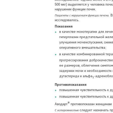
500 мкг) выделяется у человека почк
нарушении функции почек.
Пациенты с нарушением функции печени.
Вл
исследовалось.
Показания
в качестве монотерапии для леч
гиперплазии предстательной жел
улучшения мочеиспускания, сниж
оперативного вмешательства;
в качестве комбинированной тера
прогрессирования доброкачестве
ее размеров, облегчения симптом
задержки мочи и необходимости 
дутастерида и альфа
-адренобло
1
Противопоказания
повышенная чувствительность к д
повышенная чувствительность к д
®
Аводарт
противопоказан женщинам 
С осторожностью
следует назначать пр