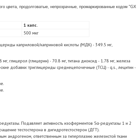
го цвета, продолговатые, непрозрачные, промаркированные кодом "GX
1 капс.
500 мкг
ицериды каприловой/каприновой кислоты (МДК) - 349.5 мг,
 мг, глицерол (глицерин) - 70.8 мг, титана диоксид - 1.78 мг, железа
еские добавки: триглицериды среднецепочечные (ТСЦ) - q.s., лецитин -
ые.
ые.
редуктазы. Подавляет активность изоферментов 5α-редуктазы 1 и 2
вращение тестостерона в дигидротестостерон (ДГТ).
ным андрогеном, ответственным за гиперплазию железистой ткани