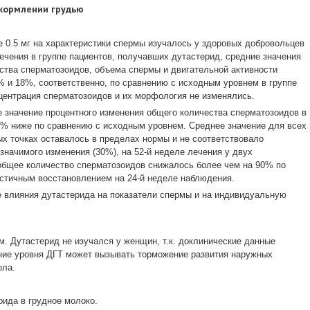
кормлении грудью
е 0.5 мг на характеристики спермы изучалось у здоровых добровольцев
 лечения в группе пациентов, получавших дутастерид, средние значения
ства сперматозоидов, объема спермы и двигательной активности
 и 18%, соответственно, по сравнению с исходным уровнем в группе
центрация сперматозоидов и их морфология не изменялись.
 значение процентного изменения общего количества сперматозоидов в
3% ниже по сравнению с исходным уровнем. Среднее значение для всех
х точках оставалось в пределах нормы и не соответствовало
значимого изменения (30%), на 52-й неделе лечения у двух
общее количество сперматозоидов снижалось более чем на 90% по
стичным восстановлением на 24-й неделе наблюдения.
е влияния дутастерида на показатели спермы и на индивидуальную
. Дутастерид не изучался у женщин, т.к. доклинические данные
ние уровня ДГТ может вызывать торможение развития наружных
ола.
рида в грудное молоко.