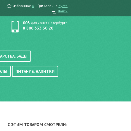
Избранное
0
Корзина
пуста
Войти
003
для Санкт-Петербурга
8 800 333 30 20
АРСТВА. БАДЫ
АЛЫ
ПИТАНИЕ. НАПИТКИ
етика, краска для волос
вые, осветляющие
ачению
итание
хара
вода, масло
смеси
уби/мюсли
ода/напитки
С ЭТИМ ТОВАРОМ СМОТРЕЛИ:
е/энтеральное питание