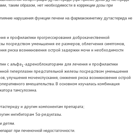
ами, таким образом, нет необходимости в коррекции дозы при
ияние нарушения функции печени на фармакокинетику дутастерида не
ения и профилактики прогрессирования доброкачественной
езы посредством уменьшения ее размеров, облегчения симптомов,
ения риска возникновения острой задержки мочи и необходимости
пии с альфа
-адреноблокаторами для лечения и профилактики
1
нной гиперплазии предстательной железы посредством уменьшения
ов, улучшения мочеиспускания, снижения риска возникновения острой
оперативного вмешательства. В основном изучалась комбинация
катора тамсулозина.
утастериду и другим компонентам препарата;
ругим ингибиторам 5α-редуктазы.
и детям.
епарат при печеночной недостаточности.