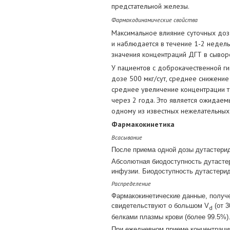
предстательной железы.
Фармакодинамические свойства
Максимальное влияние суточных доз
и наблюдается в течение 1-2 недель
значения концентраций ДГТ в сыворо
У пациентов с доброкачественной г
дозе 500 мкг/сут, среднее снижение
среднее увеличение концентрации те
через 2 года. Это является ожидаем
одному из известных нежелательных
Фармакокинетика
Всасывание
После приема одной дозы дутастерид
Абсолютная биодоступность дутастер
инфузии. Биодоступность дутастерид
Распределение
Фармакокинетические данные, получе
свидетельствуют о большом V
(от 3
d
белками плазмы крови (более 99.5%)
При ежедневном приеме концентрация