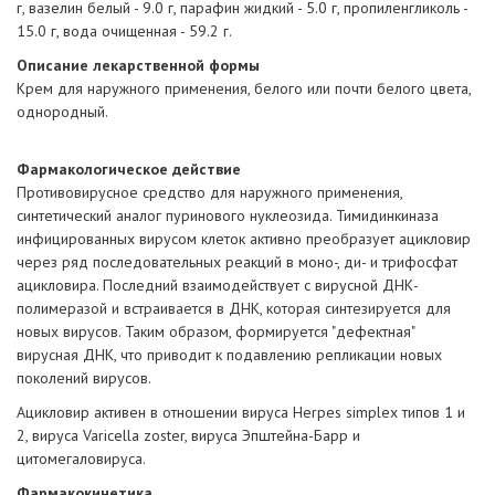
г, вазелин белый - 9.0 г, парафин жидкий - 5.0 г, пропиленгликоль -
15.0 г, вода очищенная - 59.2 г.
Описание лекарственной формы
Крем для наружного применения, белого или почти белого цвета,
однородный.
Фармакологическое действие
Противовирусное средство для наружного применения,
синтетический аналог пуринового нуклеозида. Тимидинкиназа
инфицированных вирусом клеток активно преобразует ацикловир
через ряд последовательных реакций в моно-, ди- и трифосфат
ацикловира. Последний взаимодействует с вирусной ДНК-
полимеразой и встраивается в ДНК, которая синтезируется для
новых вирусов. Таким образом, формируется "дефектная"
вирусная ДНК, что приводит к подавлению репликации новых
поколений вирусов.
Ацикловир активен в отношении вируса Herpes simplex типов 1 и
2, вируса Varicella zoster, вируса Эпштейна-Барр и
цитомегаловируса.
Фармакокинетика