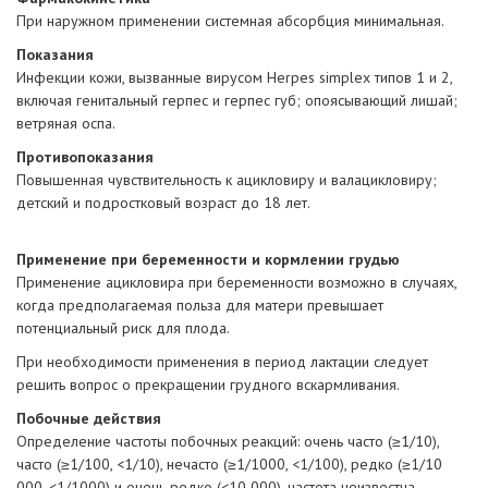
При наружном применении системная абсорбция минимальная.
Показания
Инфекции кожи, вызванные вирусом Herpes simplex типов 1 и 2,
включая генитальный герпес и герпес губ; опоясывающий лишай;
ветряная оспа.
Противопоказания
Повышенная чувствительность к ацикловиру и валацикловиру;
детский и подростковый возраст до 18 лет.
Применение при беременности и кормлении грудью
Применение ацикловира при беременности возможно в случаях,
когда предполагаемая польза для матери превышает
потенциальный риск для плода.
При необходимости применения в период лактации следует
решить вопрос о прекращении грудного вскармливания.
Побочные действия
Определение частоты побочных реакций: очень часто (≥1/10),
часто (≥1/100, <1/10), нечасто (≥1/1000, <1/100), редко (≥1/10
000, <1/1000) и очень редко (<10 000), частота неизвестна