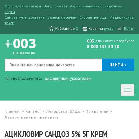
Оформление заказа
Вопрос-ответ
Акции и новинки
Скидочные
карты
Самовыкуп и доставка
Запись к врачам
Скорая помощь
Медицинское
такси
Избранное
0
Корзина
пуста
Войти
003
для Санкт-Петербурга
8 800 333 30 20
Или воспользуйтесь
алфавитным указателем
»
»
»
»
Главная
Каталог
Лекарства. БАДы
По группам
Лекарственные препараты
АЦИКЛОВИР САНДОЗ 5% 5Г КРЕМ