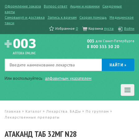
Оформление заказа
Вопрос-ответ
Акции и новинки
Скидочные
карты
Самовыкуп и доставка
Запись к врачам
Скорая помощь
Медицинское
такси
Избранное
0
Корзина
пуста
Войти
003
для Санкт-Петербурга
8 800 333 30 20
Или воспользуйтесь
алфавитным указателем
»
»
»
»
Главная
Каталог
Лекарства. БАДы
По группам
Лекарственные препараты
АТАКАНД ТАБ 32МГ N28