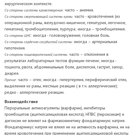
хирургическом контексте.
часто – анемия.
Со стороны системы кроветворения:
часто - кровотечения (из
Со стороны свертывающей системы крови:
операционной раны, желудочно-кишечное, гематурия, легочное,
гематома), тромбоцитопения, пурпура; иногда – тромбоцитемия.
иногда - головокружение, головная боль.
Со стороны ЦНС:
иногда – артериальная
Со стороны сердечно-сосудистой системы:
гипотензия.
часто – отклонения в
Со стороны пищеварительной системы:
результатах лабораторных тестов функции печени; иногда -
тошнота, рвота, абдоминальные боли, диспепсия, гастрит, запор,
диарея.
часто – отек; иногда - гипертермия, периферический отек,
Прочие:
выделения из раны, местные реакции ( в т.ч. аллергические);
редко - аллергические реакции.
Взаимодействие
Пероральные антикоагулянты (варфарин), ингибиторы
тромбоцитов (ацетилсалициловая кислота), НПВС (пироксикам) и
дигоксин не влияют на фармакокинетику фондапаринукс натрия.
Фондапаринкус натрия не влиял ни на активность варфарина, ни на
время кровотечения при применении ацетилсалициловой кислоты