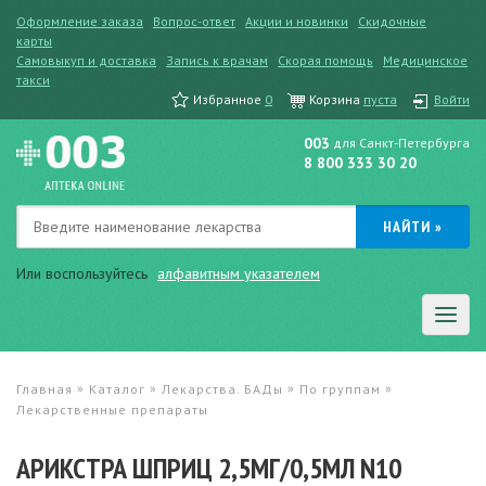
Оформление заказа
Вопрос-ответ
Акции и новинки
Скидочные
карты
Самовыкуп и доставка
Запись к врачам
Скорая помощь
Медицинское
такси
Избранное
0
Корзина
пуста
Войти
003
для Санкт-Петербурга
8 800 333 30 20
Или воспользуйтесь
алфавитным указателем
»
»
»
»
Главная
Каталог
Лекарства. БАДы
По группам
Лекарственные препараты
АРИКСТРА ШПРИЦ 2,5МГ/0,5МЛ N10