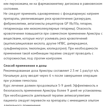
или пироксикама, ни на фармакокинетику дигоксина в равновесном
состоянии.
Не следует применять одновременно с фондапаринукс натрием
препараты, увеличивающие риск кровотечения (дезирудин,
фибринолитики, антагонисты рецепторов GP IIb/IIIa, гепарин,
гепариноиды или низкомолекулярные гепарины). Опасность
кровотечения повышается при совместном применении Арикстры с
веществами, которые могут усиливать риск кровотечений
(ацетилсалициловая кислота, другие НПВС, дипиридамол,
сульфинпиразон, тиклопидин, клопидогрел). При необходимости
применения такой комбинации терапию следует проводить с
осторожностью, под строгим контролем.
Способ применения и дозы
Рекомендованная доза Арикстры составляет 2.5 мг 1 раз/сут п/к.
Начальную дозу вводят через 6 ч после завершения операции
при условии гемостаза.
Курс лечения должен продолжаться 5-9 дней. Эффективность и
безопасность применения Арикстры более 9 дней не установлены.
При необходимости длительной терапии антикоагулянтами
пациента следует перевести на препараты с имеющимся опытом
длительного применения.