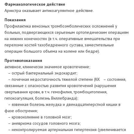
Фармакологическое действие
Арикстра оказывает
антикоагулянтное действие.
Показания
Профилактика венозных тромбоэмболических осложнений у
больных, подвергающихся серьезным ортопедическим операциям
на нижних конечностях (в т.ч. оперативные вмешательства при
переломе костей тазобедренного сустава, заместительные
операции большого объема на колене или бедре).
Противопоказания
активное, клинически значимое кровотечение;
– острый бактериальный эндокардит;
– почечная недостаточность тяжелой степени (КК – состояния,
связанные с опасностью развития кровотечений (нарушения
свертывания крови, в т.ч. гемофилия, тромбоцитопения,
гипокоагуляция, болезнь Виллебранда);
– язвенная болезнь желудка и двенадцатиперстной кишки в
фазе обострения;
– кровоизлияние в головной мозг;
– аневризма сосудов головного мозга;
– неконтролируемая артериальная гипертензия (увеличивается