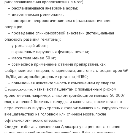
риск возникновения кровоизлияния в мозг);
– расслаивающаяся аневризма аорты;
– диабетическая ретинопатия;
– повторные неврологические или офтальмологические
операции;
– проведение спинномозговой анестезии (потенциальная
опасность развития гематомы);
– угрожающий аборт;
– выраженные нарушения функции печени;
– масса тела менее 50 кг;
– совместное применение с такими препаратами, как
фибринолитики, гепарин, гепариноиды, антагонисты рецепторов GP
IIb/IIIa, антитромбоцитарные средства, НПВC;
– повышенная чувствительность к компонентам препарата.
С
назначают пациентам с повышенным риском
осторожностью
кровотечения, например, с числом тромбоцитов меньше 50 000/
мкл, с язвенной болезнью желудка и кишечника, после недавно
перенесенных внутричерепных кровоизлияниях или хирургических
вмешательствах на головном или спинном мозге, после
офтальмологических операций.
Следует избегать применения Арикстры у пациентов с гепарин-
индуцированной тромбоцитопенией типа II (из-за отсутствия