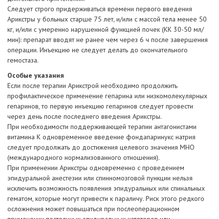
Следует строго придерживаться времени первого введения
Арикстры у больных старше 75 лет, и/или с массой тела менее 50
кг, и/или с умеренно нарушенной функцией почек (КК 30-50 мл/
мин): препарат вводят не ранее чем через 6 ч после завершения
операции. Инъекцию не следует делать до окончательного
гемостаза.
Особые указания
Если после терапии Арикстрой необходимо продолжить
профилактическое применение гепарина или низкомолекулярных
гепаринов, то первую инъекцию гепаринов следует провести
через день после последнего введения Арикстры.
При необходимости поддерживающей терапии антагонистами
витамина К одновременное введение фондапаринукс натрия
следует продолжать до достижения целевого значения МНО
(международного нормализованного отношения).
При применении Арикстры одновременно с проведением
эпидуральной анестезии или спинномозговой пункции нельзя
исключить возможность появления эпидуральных или спинальных
гематом, которые могут привести к параличу. Риск этого редкого
осложнения может повышаться при послеоперационном
применении постоянных эпидуральных катетеров или