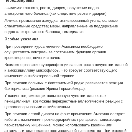
Передозировка
Симптомы:
тошнота, рвота, диарея, нарушение водно-
электролитного баланса (как следствие рвоты и диареи).
Лечение:
промывание желудка, активированный уголь, солевые
слабительные средства; меры, направленные на поддержание
водно-электролитного баланса; гемодиализ.
Особые указания
При проведении курса лечения Амосином необходимо
осуществлять контроль за состоянием функции органов
кроветворения, печени и почек.
Возможно развитие суперинфекции за счет роста нечувствительной
к амоксициллину микрофлоры, что требует соответствующего
изменения антибактериальной терапии.
При лечении больных с бактериемией редко развивается реакция
бактериолиза (реакция Яриша-Герксгеймера).
У пациентов, имеющих повышенную чувствительность к
пенициллинам, возможны перекрестные аллергические реакции с
цефалоспориновыми антибиотиками.
При лечении легкой диареи на фоне применения Амосина следует
избегать назначения противодиарейных препаратов, снижающих
перистальтику кишечника; можно использовать каолин- или
аттапульгитсодержащие противодиарейные средства. При тяжелой