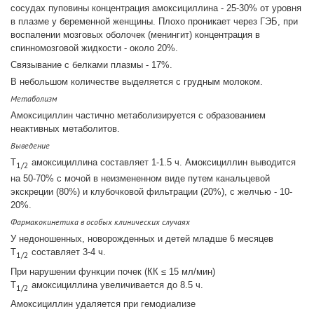
сосудах пуповины концентрация амоксициллина - 25-30% от уровня
в плазме у беременной женщины. Плохо проникает через ГЭБ, при
воспалении мозговых оболочек (менингит) концентрация в
спинномозговой жидкости - около 20%.
Связывание с белками плазмы - 17%.
В небольшом количестве выделяется с грудным молоком.
Метаболизм
Амоксициллин частично метаболизируется с образованием
неактивных метаболитов.
Выведение
T
амоксициллина составляет 1-1.5 ч. Амоксициллин выводится
1/2
на 50-70% с мочой в неизмененном виде путем канальцевой
экскреции (80%) и клубочковой фильтрации (20%), с желчью - 10-
20%.
Фармакокинетика в особых клинических случаях
У недоношенных, новорожденных и детей младше 6 месяцев
T
составляет 3-4 ч.
1/2
При нарушении функции почек (КК ≤ 15 мл/мин)
T
амоксициллина увеличивается до 8.5 ч.
1/2
Амоксициллин удаляется при гемодиализе