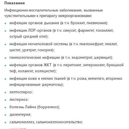
Показания
Инфекционно-воспалительные заболевания, вызванные
чувствительными к препарату микроорганизмами:
инфекции органов дыхания (в т.ч. бронхит, пневмония);
инфекции ЛОР-органов (в т.ч. синусит, фарингит, тонзиллит,
острый средний отит);
инфекции мочеполовой системы (в т.ч. пиелонефрит, пиелит,
цистит, уретрит, гонорея);
гинекологические инфекции (в т.ч. эндометрит, цервицит);
инфекции органов ЖКТ (в т.ч. перитонит, энтероколит, брюшной
тиф, холангит, холецистит);
инфекции кожи и мягких тканей (в т.ч. рожа, импетиго, вторично
инфицированные дерматозы);
лептоспироз;
листериоз;
болезнь Лайма (боррелиоз);
дизентерия;
сальмонеллез, сальмонеллоносительство;