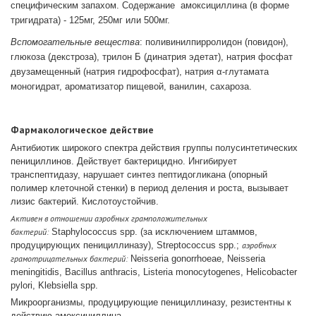
специфическим запахом.
Содержание амоксициллина (в форме
тригидрата) - 125мг, 250мг или 500мг.
Вспомогательные вещества
: поливинилпирролидон (повидон),
глюкоза (декстроза), трилон Б (динатрия эдетат), натрия фосфат
двузамещенный (натрия гидрофосфат), натрия α-глутамата
моногидрат, ароматизатор пищевой, ванилин, сахароза.
Фармакологическое действие
Антибиотик широкого спектра действия группы полусинтетических
пенициллинов. Действует бактерицидно. Ингибирует
транспептидазу, нарушает синтез пептидогликана (опорный
полимер клеточной стенки) в период деления и роста, вызывает
лизис бактерий. Кислотоустойчив.
Активен в отношении аэробных грамположительных
бактерий:
Staphylococcus spp. (за исключением штаммов,
продуцирующих пенициллиназу), Streptococcus spp.;
аэробных
грамотрицательных бактерий:
Neisseria gonorrhoeae, Neisseria
meningitidis, Bacillus anthracis, Listeria monocytogenes, Helicobacter
pylori, Klebsiella spp.
Микроорганизмы, продуцирующие пенициллиназу, резистентны к
действию амоксициллина.