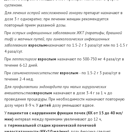
суспензии.
Для
лечения острой неосложненной гонореи
препарат назначают в
дозе 3 г однократно; при лечении женщин рекомендуется
повторный прием указанной дозы.
При
острых инфекционных заболеваниях ЖКТ (паратифы, брюшной
тиф) и желчных путей, при гинекологических инфекционных
заболеваниях
взрослым
назначают по 1.5-2 г 3 раза/сут или по 1-1.5 г
4 раза/сут.
При
лептоспирозе
взрослым
назначают по 500-750 мг 4 раза/сут в
течение 6-12 дней.
При
сальмонеллоносительстве
взрослым
- по 1.5-2 г 3 раза/сут в
течение 2-4 нед.
Для
профилактики эндокардита при малых хирургических
вмешательствах
взрослым
назначают в дозе 3-4 г за 1 ч до
проведения процедуры. При необходимости назначают повторную
дозу через 8-9 ч. У
детей
дозу уменьшают вдвое.
У
пациентов с нарушением функции почек (КК от 15 до 40 мл/
мин)
интервал между приемами увеличивают до 12 ч,
в
терминальной стадии хронической почечной
недостаточности (КК<10 мл/мин)
дозу Амосина следует