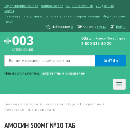
Оформление заказа
Вопрос-ответ
Акции и новинки
Скидочные
карты
Самовыкуп и доставка
Запись к врачам
Скорая помощь
Медицинское
такси
Избранное
0
Корзина
пуста
Войти
003
для Санкт-Петербурга
8 800 333 30 20
Или воспользуйтесь
алфавитным указателем
»
»
»
»
Главная
Каталог
Лекарства. БАДы
По группам
Лекарственные препараты
АМОСИН 500МГ №10 ТАБ