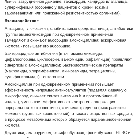
Прочие:
затрудненное дыхание, тахикардия, кандидоз влагалища,
суперинфекция (особенно у пациентов с хроническими
заболеваниями или пониженной резистентностью организма).
Взаимодействие
Антациды, глюкозамин, слабительные средства, пища, антибиотики
группы аминогликозидов при одновременном применении
замедляют и снижают абсорбцию амоксициллина; аскорбиновая
кислота - повышает его абсорбцию.
Бактерицидные антибиотики (в т.ч. аминогликозиды,
цефалоспорины, циклосерин, ванкомицин, рифампицин) проявляют
синергизм с амоксициллином; бактериостатические препараты
(макролиды, хлорамфеникол, линкозамиды, тетрациклины,
сульфаниламиды) - антагонизм.
Амоксициллин при одновременном применении повышает
эффективность непрямых антикоагулянтов (подавляя кишечную
микрофлору, снижает синтез витамина К и протромбиновый
индекс); уменьшает эффективность эстроген-содержащих
пероральных контрацептивов, этинилэстрадиола (риск развития
межменструальных кровотечений), а также лекарственных средств,
в процессе метаболизма которых образуется пара-аминобензойная
кислота.
Диуретики, аллопуринол, оксифенбутазон, фенилбутазон, НПВС и