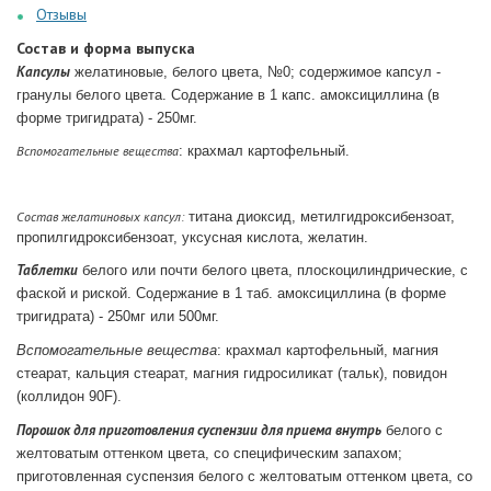
Отзывы
Состав и форма выпуска
Капсулы
желатиновые, белого цвета, №0; содержимое капсул -
гранулы белого цвета. Содержание в 1 капс. амоксициллина (в
форме тригидрата) - 250мг.
Вспомогательные вещества
: крахмал картофельный.
Состав желатиновых капсул:
титана диоксид, метилгидроксибензоат,
пропилгидроксибензоат, уксусная кислота, желатин.
Таблетки
белого или почти белого цвета, плоскоцилиндрические, с
фаской и риской.
Содержание в 1 таб. амоксициллина (в форме
тригидрата) - 250мг или 500мг.
Вспомогательные вещества
: крахмал картофельный, магния
стеарат, кальция стеарат, магния гидросиликат (тальк), повидон
(коллидон 90F).
Порошок для приготовления суспензии для приема внутрь
белого с
желтоватым оттенком цвета, со специфическим запахом;
приготовленная суспензия белого с желтоватым оттенком цвета, со