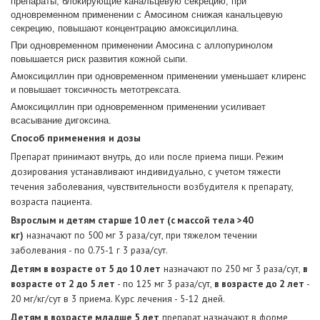
препараты, блокирующие канальцевую секрецию, при
одновременном применении с Амосином снижая канальцевую
секрецию, повышают концентрацию амоксициллина.
При одновременном применении Амосина с аллопуринолом
повышается риск развития кожной сыпи.
Амоксициллин при одновременном применении уменьшает клиренс
и повышает токсичность метотрексата.
Амоксициллин при одновременном применении усиливает
всасывание дигоксина.
Способ применения и дозы
Препарат принимают внутрь, до или после приема пищи. Режим
дозирования устанавливают индивидуально, с учетом тяжести
течения заболевания, чувствительности возбудителя к препарату,
возраста пациента.
Взрослым и детям старше 10 лет (с массой тела >40
кг)
назначают по 500 мг 3 раза/сут, при тяжелом течении
заболевания - по 0.75-1 г 3 раза/сут.
Детям в возрасте от 5 до 10 лет
назначают по 250 мг 3 раза/сут,
в
возрасте от 2 до 5 лет
- по 125 мг 3 раза/сут,
в возрасте до 2 лет
-
20 мг/кг/сут в 3 приема. Курс лечения - 5-12 дней.
Детям в возрасте младше 5 лет
препарат назначают в форме