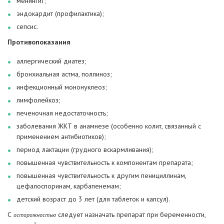
менингит;
эндокардит (профилактика);
сепсис.
Противопоказания
аллергический диатез;
бронхиальная астма, поллиноз;
инфекционный мононуклеоз;
лимфолейкоз;
печеночная недостаточность;
заболевания ЖКТ в анамнезе (особенно колит, связанный с
применением антибиотиков);
период лактации (грудного вскармливания);
повышенная чувствительность к компонентам препарата;
повышенная чувствительность к другим пенициллинам,
цефалоспоринам, карбапенемам;
детский возраст до 3 лет (для таблеток и капсул).
С
следует назначать препарат при беременности,
осторожностью