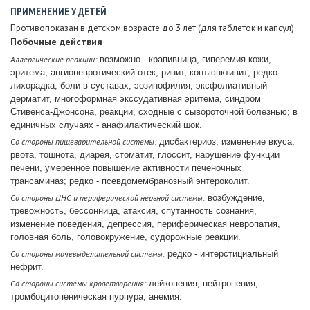
ПРИМЕНЕНИЕ У ДЕТЕЙ
Противопоказан в детском возрасте до 3 лет (для таблеток и капсул).
Побочные действия
Аллергические реакции:
возможно - крапивница, гиперемия кожи,
эритема, ангионевротический отек, ринит, конъюнктивит; редко -
лихорадка, боли в суставах, эозинофилия, эксфолиативный
дерматит, многоформная экссудативная эритема, синдром
Стивенса-Джонсона, реакции, сходные с сывороточной болезнью; в
единичных случаях - анафилактический шок.
Со стороны пищеварительной системы:
дисбактериоз, изменение вкуса,
рвота, тошнота, диарея, стоматит, глоссит, нарушение функции
печени, умеренное повышение активности печеночных
трансаминаз; редко - псевдомембранозный энтероколит.
Со стороны ЦНС и периферической нервной системы:
возбуждение,
тревожность, бессонница, атаксия, спутанность сознания,
изменение поведения, депрессия, периферическая невропатия,
головная боль, головокружение, судорожные реакции.
Со стороны мочевыделительной системы:
редко - интерстициальный
нефрит.
Со стороны системы кроветворения:
лейкопения, нейтропения,
тромбоцитопеническая пурпура, анемия.