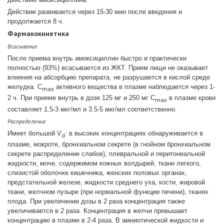
Действие развивается через 15-30 мин после введения и
продолжается 8 ч.
Фармакокинетика
Всасывание
После приема внутрь амоксициллин быстро и практически
полностью (93%) всасывается из ЖКТ. Прием пищи не оказывает
влияния на абсорбцию препарата, не разрушается в кислой среде
желудка. C
активного вещества в плазме наблюдается через 1-
max
2 ч. При приеме внутрь в дозе 125 мг и 250 мг C
в плазме крови
max
составляет 1.5-3 мкг/мл и 3.5-5 мкг/мл соответственно.
Распределение
Имеет большой V
: в высоких концентрациях обнаруживается в
d
плазме, мокроте, бронхиальном секрете (в гнойном бронхиальном
секрете распределение слабое), плевральной и перитонеальной
жидкости, моче, содержимом кожных волдырей, ткани легкого,
слизистой оболочке кишечника, женских половых органах,
предстательной железе, жидкости среднего уха, кости, жировой
ткани, желчном пузыре (при нормальной функции печени), тканях
плода. При увеличении дозы в 2 раза концентрация также
увеличивается в 2 раза. Концентрация в желчи превышает
концентрацию в плазме в 2-4 раза. В амниотической жидкости и