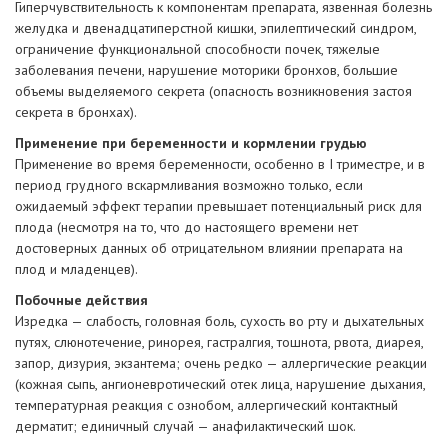
Гиперчувствительность к компонентам препарата, язвенная болезнь
желудка и двенадцатиперстной кишки, эпилептический синдром,
ограничение функциональной способности почек, тяжелые
заболевания печени, нарушение моторики бронхов, большие
объемы выделяемого секрета (опасность возникновения застоя
секрета в бронхах).
Применение при беременности и кормлении грудью
Применение во время беременности, особенно в I триместре, и в
период грудного вскармливания возможно только, если
ожидаемый эффект терапии превышает потенциальный риск для
плода (несмотря на то, что до настоящего времени нет
достоверных данных об отрицательном влиянии препарата на
плод и младенцев).
Побочные действия
Изредка — слабость, головная боль, сухость во рту и дыхательных
путях, слюнотечение, ринорея, гастралгия, тошнота, рвота, диарея,
запор, дизурия, экзантема; очень редко — аллергические реакции
(кожная сыпь, ангионевротический отек лица, нарушение дыхания,
температурная реакция с ознобом, аллергический контактный
дерматит; единичный случай — анафилактический шок.