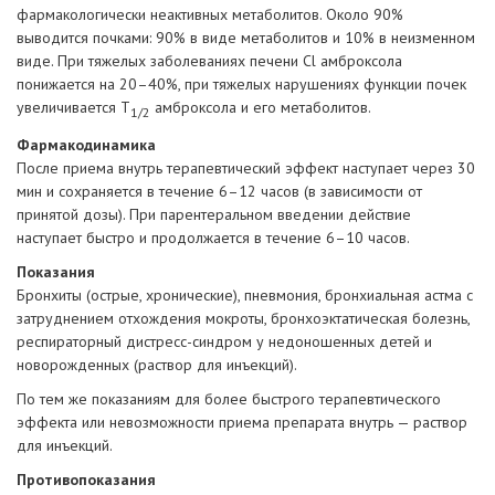
фармакологически неактивных метаболитов. Около 90%
выводится почками: 90% в виде метаболитов и 10% в неизменном
виде. При тяжелых заболеваниях печени Cl амброксола
понижается на 20–40%, при тяжелых нарушениях функции почек
увеличивается Т
амброксола и его метаболитов.
1/2
Фармакодинамика
После приема внутрь терапевтический эффект наступает через 30
мин и сохраняется в течение 6–12 часов (в зависимости от
принятой дозы). При парентеральном введении действие
наступает быстро и продолжается в течение 6–10 часов.
Показания
Бронхиты (острые, хронические), пневмония, бронхиальная астма с
затруднением отхождения мокроты, бронхоэктатическая болезнь,
респираторный дистресс-синдром у недоношенных детей и
новорожденных (раствор для инъекций).
По тем же показаниям для более быстрого терапевтического
эффекта или невозможности приема препарата внутрь — раствор
для инъекций.
Противопоказания