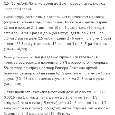
(15–30 мг/сут). Лечение детей до 2 лет проводится только под
контролем врача.
внутрь, после еды, с достаточным количеством жидкости
Сироп:
(например, стакан воды, сока или чая). Взрослым и детям старше
12 лет в первые 2–3 дня — по 10 мл 3 раза в день (90 мг/сут),
затем по 10 мл 2 раза в день (60 мг/сут); детям до 2 лет — по
2,5 мл 2 раза в день (15 мг/сут); детям 2–6 лет — по 2,5 мл 3 раза
в день (22,5 мг/сут); детям 6–12 лет — по 5 мл 2–3 раза в день
(30–45 мг/сут).
в/в (медленно струйно или капельно), в
Раствор для инъекций:
качестве растворителя применяют 0,9% раствор натрия хлорида,
5% раствор декстрозы, раствор Рингера-Локка или другой
базисный раствор с рН не выше 6,3. Взрослым — по 2 мл 2–3 раза
в сутки (30–45 мг), в тяжелых случаях — 4 мл 2–3 раза в сутки
(60–90 мг).
Детям препарат назначают в суточной дозе из расчета 0,0012–
0,0016 г на 1 кг массы тела. Детям до 2 лет — по 1 мл (1/2
ампулы) 2 раза в сутки (15 мг/сут), детям 2–6 лет — по 1 мл (1/2
ампулы) 3 раза в сутки (22,5 мг/сут), детям старше 6 лет — по 2 мл
(1 ампуле) 2–3 раза в сутки (30–45 мг/сут).