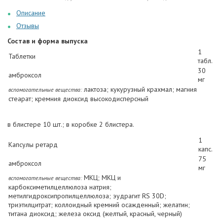
Описание
Отзывы
Состав и форма выпуска
1
Таблетки
табл.
30
амброксол
мг
лактоза; кукурузный крахмал; магния
вспомогательные вещества:
стеарат; кремния диоксид высокодисперсный
в блистере 10 шт.; в коробке 2 блистера.
1
Капсулы ретард
капс.
75
амброксол
мг
МКЦ; МКЦ и
вспомогательные вещества:
карбоксиметилцеллюлоза натрия;
метилгидроксипропилцеллюлоза; эудрагит RS 30D;
триэтилцитрат; коллоидный кремний осажденный; желатин;
титана диоксид; железа оксид (желтый, красный, черный)