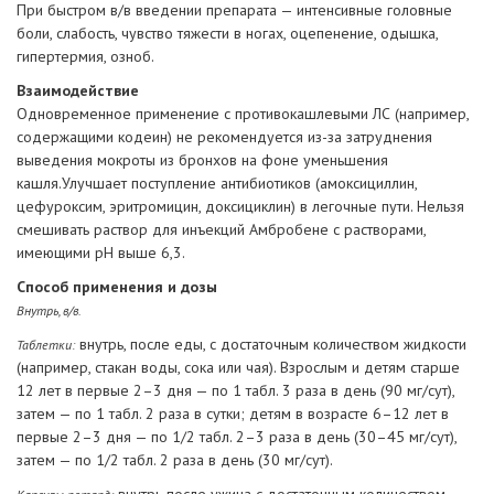
При быстром в/в введении препарата — интенсивные головные
боли, слабость, чувство тяжести в ногах, оцепенение, одышка,
гипертермия, озноб.
Взаимодействие
Одновременное применение с противокашлевыми ЛС (например,
содержащими кодеин) не рекомендуется из-за затруднения
выведения мокроты из бронхов на фоне уменьшения
кашля.Улучшает поступление антибиотиков (амоксициллин,
цефуроксим, эритромицин, доксициклин) в легочные пути. Нельзя
смешивать раствор для инъекций Амбробене с растворами,
имеющими рН выше 6,3.
Способ применения и дозы
Внутрь, в/в.
внутрь, после еды, с достаточным количеством жидкости
Таблетки:
(например, стакан воды, сока или чая). Взрослым и детям старше
12 лет в первые 2–3 дня — по 1 табл. 3 раза в день (90 мг/сут),
затем — по 1 табл. 2 раза в сутки; детям в возрасте 6–12 лет в
первые 2–3 дня — по 1/2 табл. 2–3 раза в день (30–45 мг/сут),
затем — по 1/2 табл. 2 раза в день (30 мг/сут).