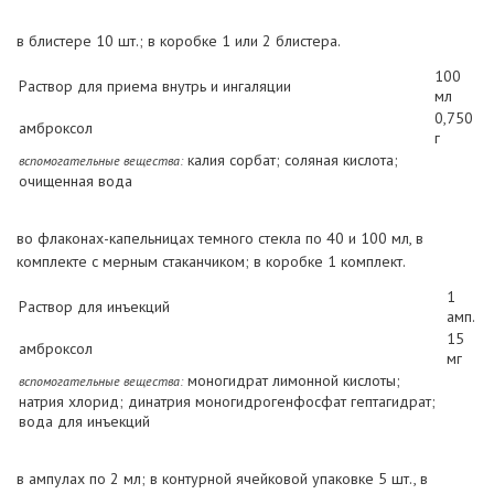
в блистере 10 шт.; в коробке 1 или 2 блистера.
100
Раствор для приема внутрь и ингаляции
мл
0,750
амброксол
г
калия сорбат; соляная кислота;
вспомогательные вещества:
очищенная вода
во флаконах-капельницах темного стекла по 40 и 100 мл, в
комплекте с мерным стаканчиком; в коробке 1 комплект.
1
Раствор для инъекций
амп.
15
амброксол
мг
моногидрат лимонной кислоты;
вспомогательные вещества:
натрия хлорид; динатрия моногидрогенфосфат гептагидрат;
вода для инъекций
в ампулах по 2 мл; в контурной ячейковой упаковке 5 шт., в