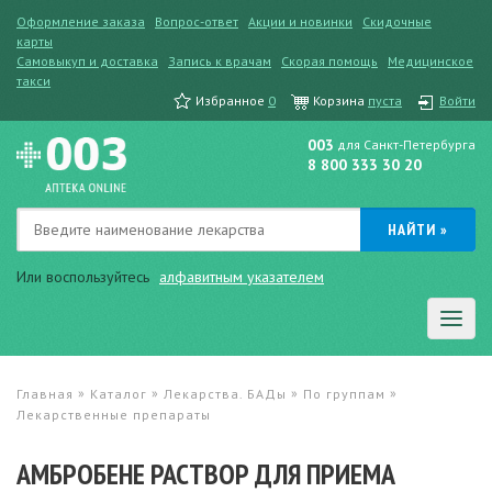
Оформление заказа
Вопрос-ответ
Акции и новинки
Скидочные
карты
Самовыкуп и доставка
Запись к врачам
Скорая помощь
Медицинское
такси
Избранное
0
Корзина
пуста
Войти
003
для Санкт-Петербурга
8 800 333 30 20
Или воспользуйтесь
алфавитным указателем
»
»
»
»
Главная
Каталог
Лекарства. БАДы
По группам
Лекарственные препараты
АМБРОБЕНЕ РАСТВОР ДЛЯ ПРИЕМА