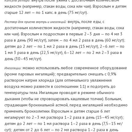
внутрь после ужина с достаточным количеством
Капсулы ретард:
жидкости (например, стакан воды, сока или чая). Взрослым и детям
старше 12 лет — по 1 капс. в день (75 мг/сут).
внутрь, после еды, с
Раствор для приема внутрь и ингаляций:
достаточным количеством жидкости (например, стакан воды, сока
или чая). Взрослым и подросткам в первые 2–3 дня — по 4 мл 3
раза в день (90 мг/сут), затем — по 4 мл 2 раза в день (60 мг/сут);
детям до 2 лет — по 1 мл 2 раза в день (15 мг/сут), 2–6 лет — по
1 мл 3 раза в день (22,5 мг/сут), 6–12 лет — по 2 мл 2–3 раза в
день (30–45 мг/сут).
можно использовать любое современное оборудование
Ингаляции:
(кроме паровых ингаляций); предварительно смешать с 0,9%
раствором натрия хлорида (для оптимального увлажнения
воздуха можно развести в соотношении 1:1) и подогреть до
температуры тела. Ингаляции проводят в режиме обычного
дыхания (чтобы не спровоцировать кашлевые толчки). Больным,
страдающим бронхиальной астмой, перед ингаляцией необходимо
применять бронхолитики. Взрослым и детям старше 6 лет
ингалируют по 2–3 мл раствора 1–2 раза в день (15–45 мг/сут);
детям до 2 лет — по 1 мл раствора 1–2 раза в день (7,5–15 мг/
сут); детям от 2 до 6 лет — по 2 мл раствора 1–2 раза в день