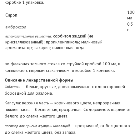
коробке 1 упаковка.
100
Сироп
мл
0,3
амброксол
г
сорбитол жидкий (не
вспомогательные вещества:
кристаллизованный); пропиленгликоль; малиновый
ароматизатор; сахарин; очищенная вода
во флаконах темного стекла со струйной пробкой 100 мл, в
комплекте с мерным стаканчиком; в коробке 1 комплект.
Описание лекарственной формы
— белые, круглые, двояковыпуклые с односторонней
Таблетки
бороздкой для разлома.
Капсула: верхняя часть — коричневого цвета, непрозрачная;
нижняя часть — бесцветная, прозрачная. Содержимое: шарики от
белого до слегка желтого цвета.
— прозрачный, от бесцветного
Раствор для приема внутрь и ингаляций
до слегка желтого цвета, без запаха.