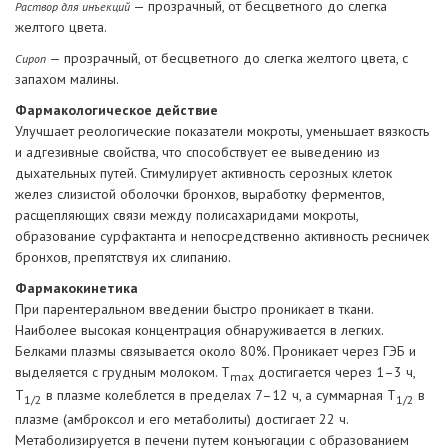
— прозрачный, от бесцветного до слегка
Раствор для инъекций
желтого цвета.
— прозрачный, от бесцветного до слегка желтого цвета, с
Сироп
запахом малины.
Фармакологическое действие
Улучшает реологические показатели мокроты, уменьшает вязкость
и адгезивные свойства, что способствует ее выведению из
дыхательных путей. Стимулирует активность серозных клеток
желез слизистой оболочки бронхов, выработку ферментов,
расщепляющих связи между полисахаридами мокроты,
образование сурфактанта и непосредственно активность ресничек
бронхов, препятствуя их слипанию.
Фармакокинетика
При парентеральном введении быстро проникает в ткани.
Наиболее высокая концентрация обнаруживается в легких.
Белками плазмы связывается около 80%. Проникает через ГЭБ и
выделяется с грудным молоком. Т
достигается через 1–3 ч,
max
Т
в плазме колеблется в пределах 7–12 ч, а суммарная Т
в
1/2
1/2
плазме (амброксол и его метаболиты) достигает 22 ч.
Метаболизируется в печени путем конъюгации с образованием