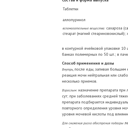
Состав и форма выпуска
Таблетки
аллопуринол
сахароза (с
вспомогательные вещества:
стеарат (магний стеариновокислый);
в контурной ячейковой упаковке 10 ш
банках полимерных по 50 шт.; в пачк
Способ применения и дозы
, после еды, запивая большим
Внутрь
реакция мочи нейтральная или слаб
несколько приемов.
назначение препарата при 
Взрослым:
сут; при заболеваниях средней тяже
препарата подбирается индивидуальн
повторного определения уровня моч
уровня мочевой кислоты под влияни
ле
Для снижения риска обострения подагры