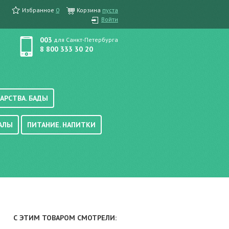
Избранное
0
Корзина
пуста
Войти
003
для Санкт-Петербурга
8 800 333 30 20
АРСТВА. БАДЫ
АЛЫ
ПИТАНИЕ. НАПИТКИ
етика, краска для волос
вые, осветляющие
ачению
итание
хара
вода, масло
смеси
уби/мюсли
ода/напитки
С ЭТИМ ТОВАРОМ СМОТРЕЛИ:
е/энтеральное питание