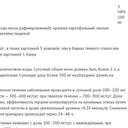
1
табл.
100
мг
ахар-песок рафинированный); крахмал картофельный; магния
 желатин пищевой
т.; в пачке картонной 5 упаковок; или в банках темного стекла или
е картонной 1 банка.
 количеством воды. Суточный объем мочи должен быть более 2 л, а
ощелочная. Суточную дозу более 300 мг необходимо делить на
легком течении заболевания проводится в суточной дозе 100–200 мг/
сти — 300–600 мг/сут; при тяжелом течении — 700–900 мг/сут. Доза
о, эффективность терапии контролируется на начальных этапах путем
евой кислоты в крови (желательный уровень <0,36 ммоль/л). Снижение
ем препарата происходит через 24–48 ч.
чение начинают с дозы 100–300 мг/сут, с еженедельным, при