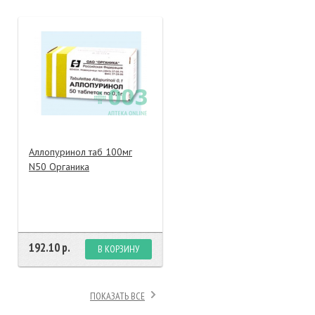
тание
ао, биомороженое
Аллопуринол таб 100мг
N50 Органика
192.10 р.
В КОРЗИНУ
ПОКАЗАТЬ ВСЕ