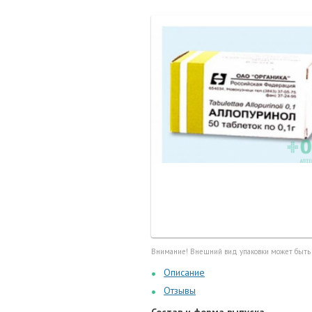
Маточные
калоприе
Мед. инст
Очки кор
Перчатки,
Тесты, те
Шприцы, и
Внимание! Внешний вид упаковки может быть
Описание
Отзывы