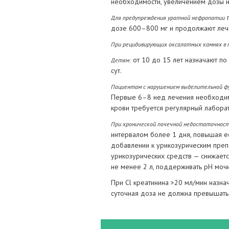
необходимости, увеличением дозы на
п
Для предупреждения уратной нефропатии
дозе 600–800 мг и продолжают леч
При рецидивирующих оксалатных камнях в п
от 10 до 15 лет назначают по 
Детям:
сут.
Пациентам с нарушением выделительной ф
Первые 6–8 нед лечения необходим
крови требуется регулярный лабора
При хронической почечной недостаточнос
интервалом более 1 дня, повышая е
добавлении к урикозурическим преп
урикозурических средств — снижает
не менее 2 л, поддерживать рН моч
При Cl креатинина >20 мл/мин назна
суточная доза не должна превышать