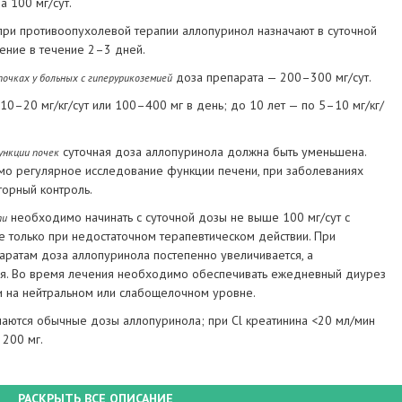
 100 мг/сут.
ри противоопухолевой терапии аллопуринол назначают в суточной
ение в течение 2–3 дней.
доза препарата — 200–300 мг/сут.
очках у больных с гиперурикоземией
10–20 мг/кг/сут или 100–400 мг в день; до 10 лет — по 5–10 мг/кг/
суточная доза аллопуринола должна быть уменьшена.
ункции почек
о регулярное исследование функции печени, при заболеваниях
торный контроль.
необходимо начинать с суточной дозы не выше 100 мг/сут с
ти
е только при недостаточном терапевтическом действии. При
аратам доза аллопуринола постепенно увеличивается, а
ся. Во время лечения необходимо обеспечивать ежедневный диурез
и на нейтральном или слабощелочном уровне.
чаются обычные дозы аллопуринола; при Сl креатинина <20 мл/мин
 200 мг.
РАСКРЫТЬ ВСЕ ОПИСАНИЕ