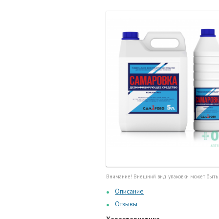
Маточные
калоприе
Мед. инст
Очки кор
Перчатки,
Тесты, те
Шприцы, и
Внимание! Внешний вид упаковки может быть
Описание
Отзывы