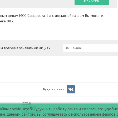
В КОРЗИНУ
пным ценам МСС Самаровка 1 л с доставкой на дом Вы можете,
еке 003.
бы вовремя узнавать об акциях
Будьте с нами
Статьи
Правовая
йлы cookie, чтобы улучшить работу сайта и сделать его удобне
информация
е данным сайтом, вы соглашаетесь с использованием файлов c