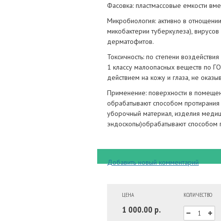
Фасовка: пластмассовые емкости вме
Микробиология: активно в отнощени
микобактерии туберкулеза), вирусов 
дерматофитов.
Токсичность: по степени воздействия
1 классу малоопасных веществ по Г
действием на кожу и глаза, не оказ
Применение: поверхности в помещен
обрабатывают способом протирания 
уборочный материал, изделия медици
эндоскопы)обрабатывают способом 
Добавить новый комментарий
ЦЕНА
КОЛИЧЕСТВО
1 000.00 р.