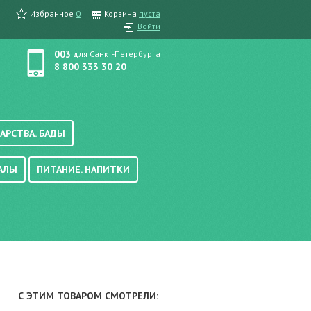
Избранное
0
Корзина
пуста
Войти
003
для Санкт-Петербурга
8 800 333 30 20
АРСТВА. БАДЫ
АЛЫ
ПИТАНИЕ. НАПИТКИ
етика, краска для волос
вые, осветляющие
ачению
итание
хара
вода, масло
смеси
уби/мюсли
ода/напитки
С ЭТИМ ТОВАРОМ СМОТРЕЛИ:
е/энтеральное питание