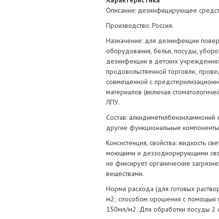
Характеристика
Описание: дезинфицирующее средств
Производство: Россия.
Назначение: для дезинфекции повер
оборудования, белья, посуды, уборо
дезинфекции в детских учреждениях
продовольственной торговли; прове
совмещенной с предстерилизационно
материалов (включая стоматологичес
ЛПУ.
Состав: алкидиметилбензиламмоний х
другие функциональные компоненты
Консистенция, свойства: жидкость с
моющими и деззодиорирующими свойс
не фиксирует органические загрязн
веществами.
Норма расхода (для готовых раство
м2; способом орошения с помощью ги
150мл/м2. Для обработки посуды 2 л 