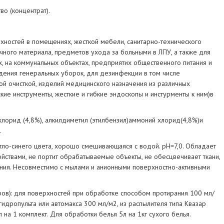
о (концентрат).
хностей в помещениях, жесткой мебели, санитарно-технического
чного материала, предметов ухода за больными в ЛПУ, а также для
, на коммунальных объектах, предприятих общественного питания и
дения генеральных уборок, для дезинфекции в том числе
й очисткой, изделий медицинского назначения из различных
кие инструменты, жесткие и гибкие эндоскопы и инстурменты к ним)в
лорид (4,8%), алкилдиметил (этилбензил)аммоний хлорид(4,8%)и
.
ветло-синего цвета, хорошо смешивающаяся с водой. рН=7,0. Обладает
твами, не портит обрабатываемые объекты, не обесцвечивает ткани,
ения. Несовместимо с мылами и анионными поверхностно-активными
ров): для поверхностей при обработке способом протирания 100 мл/
дропульта или автомакса 300 мл/м2, из распылителя типа Квазар
на 1 комплект. Для обработки белья 5л на 1кг сухого белья.