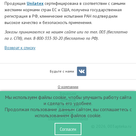
Продукция
Unilatex
сертифицирована в соответствии с самыми
жесткими нормами стран ЕС и США, получена государственная
регистрация в РФ, клинические испытания РАН подтвердили
высокое качество и безопасность применения.
Заказы принимаются на нашем сайте или по тел. 003 (бесплатно
по г. СПб), тел. 8-800-333-30-20 (бесплатно по РФ).
Возврат к списку
Будьте с нами
О компании
Вакансии
Мы используем файлы cookie, чтобы улучшить работу сайта
Контакты
и сделать его удобнее.
Информация
Продолжая пользование данным сайтом, вы соглашаетесь с
Статьи
использованием файлов cookie.
Правовая информация
© 2026, 003apteka.ru
Согласен