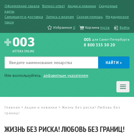
Оформление заказа
Вопрос-ответ
Акции и новинки
Скидочные
карты
Самовыкуп и доставка
Запись к врачам
Скорая помощь
Медицинское
такси
Избранное
0
Корзина
пуста
Войти
003
для Санкт-Петербурга
8 800 333 30 20
Или воспользуйтесь
алфавитным указателем
»
»
Главная
Акции и новинки
Жизнь без риска! Любовь без
границ!
ЖИЗНЬ БЕЗ РИСКА! ЛЮБОВЬ БЕЗ ГРАНИЦ!