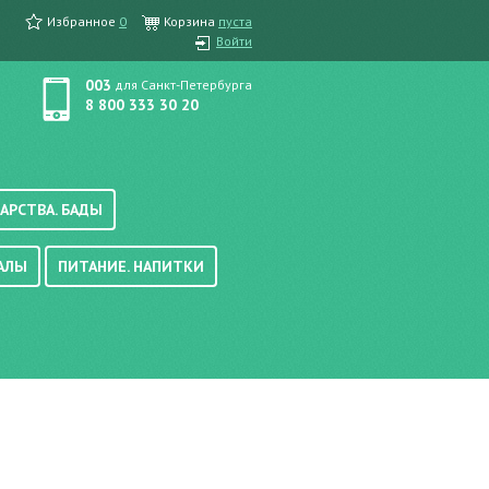
Избранное
0
Корзина
пуста
Войти
003
для Санкт-Петербурга
8 800 333 30 20
АРСТВА. БАДЫ
АЛЫ
ПИТАНИЕ. НАПИТКИ
етика, краска для волос
вые, осветляющие
ачению
итание
хара
вода, масло
смеси
уби/мюсли
ода/напитки
е/энтеральное питание