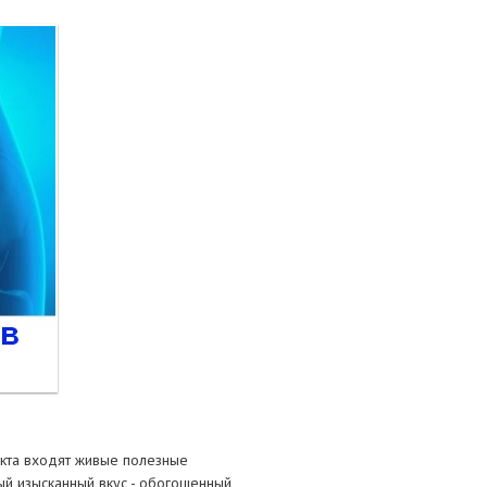
тание
ао, биомороженое
укта входят живые полезные
ый изысканный вкус - обогощенный