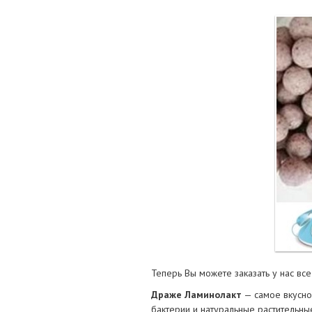
Маточные
калоприе
Мед. инст
Очки кор
Перчатки,
Тесты, те
Шприцы, и
Теперь Вы можете заказать у нас вс
Драже Ламинолакт
— самое вкусно
бактерии и натуральные растительны