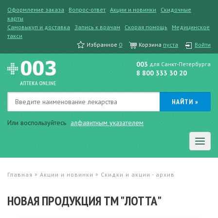
Оформление заказа
Вопрос-ответ
Акции и новинки
Скидочные
карты
Самовыкуп и доставка
Запись к врачам
Скорая помощь
Медицинское
такси
Избранное
0
Корзина
пуста
Войти
003
для Санкт-Петербурга
8 800 333 30 20
Или воспользуйтесь
алфавитным указателем
»
»
Главная
Акции и новинки
Скидки и акции - архив
НОВАЯ ПРОДУКЦИЯ ТМ "ЛОТТА"