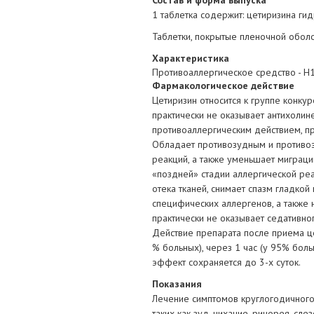
Состав и форма выпуска
1 таблетка содержит: цетиризина ги
Таблетки, покрытые пленочной оболо
Характеристика
Противоаллергическое средство - H
Фармакологическое действие
Цетиризин относится к группе конку
практически не оказывает антихоли
противоаллергическим действием, п
Обладает противозудным и противоэ
реакций, а также уменьшает миграци
«поздней» стадии аллергической ре
отека тканей, снимает спазм гладкой
специфических аллергенов, а также 
практически не оказывает седативно
Действие препарата после приема це
% больных), через 1 час (у 95% боль
эффект сохраняется до 3-х суток.
Показания
Лечение симптомов круглогодичного 
таких как зуд, чихание, ринорея, сл