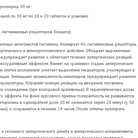
дрохлорид 10 мг
чкой по 10 мг по 10 и 20 таблеток в упаковке
1-гистаминовых рецепторов блокатор
рентных антагонистов гистамина, блокирует Н1-гистаминовые рецепторы,
нергического и антисеротонинового действия. Обладает выраженным
редупреждает развитие и облегчает течение аллергических реакций.
кссудативным эффектом. Влияет на «раннюю» стадию аллергических
ю клеток воспаления: угнетает выделение медиаторов, участвующих в
акции. Уменьшает проницаемость капилляров, предупреждает развитие
 мускулатуры. Устраняет кожную реакцию на введение гистамина,
на охлаждение (при холодовой крапивнице). В терапевтических дозах
го эффекта. На фоне курсового приема толерантность не развивается.
тиризина в однократной дозе 10 мг начинается через 20 минут (у 50
ных), и сохраняется в течение 24 часов. После отмены препарата
и сезонного аллергического ринита и аллергического конъюнктивита,
езотечение, гиперемия конъюнктивы; сенная лихорадка (поллиноз);