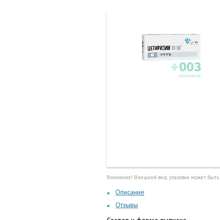
Маточные
калоприе
Мед. инст
Очки кор
Перчатки,
Тесты, те
Шприцы, и
Внимание! Внешний вид упаковки может быть
Описание
Отзывы