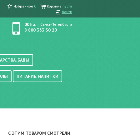
Избранное
0
Корзина
пуста
Войти
003
для Санкт-Петербурга
8 800 333 30 20
АРСТВА. БАДЫ
АЛЫ
ПИТАНИЕ. НАПИТКИ
етика, краска для волос
вые, осветляющие
ачению
итание
хара
вода, масло
смеси
уби/мюсли
ода/напитки
С ЭТИМ ТОВАРОМ СМОТРЕЛИ:
е/энтеральное питание