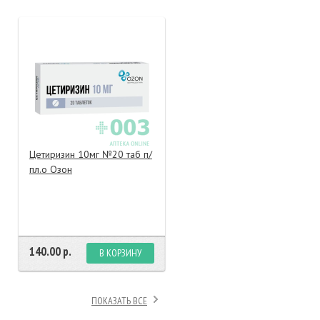
тание
ао, биомороженое
Цетиризин 10мг №20 таб п/
пл.о Озон
140.00 р.
В КОРЗИНУ
ПОКАЗАТЬ ВСЕ