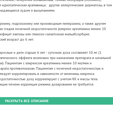
я идиопатическая крапивница; другие аллергические дерматозы, в том
вождающиеся зудом и высыпаниями
.
ризину, гидроксизину или производным пиперазина, а также другим
я стадия почечной недостаточности (клиренс креатинина менее 10
дефицит лактазы или глюкозо-галактозная мальабсорбция;
кий возраст до 6 лет.
зрослые и дети старше 6 лет - суточная доза составляет 10 мг (1
евтического эффекта возможно при назначении препарата в начальной
ки). Пациентам с клиренсом креатинина менее 10 мл/мин и
арата противопоказан. Пациентам с почечной недостаточностью и
ледует корректировать в зависимости от величины клиренса
едостаточностью дозу корректируют с учетом КК и массы тела.
кции печени коррекция режима дозирования не требуется
.
РАСКРЫТЬ ВСЕ ОПИСАНИЕ