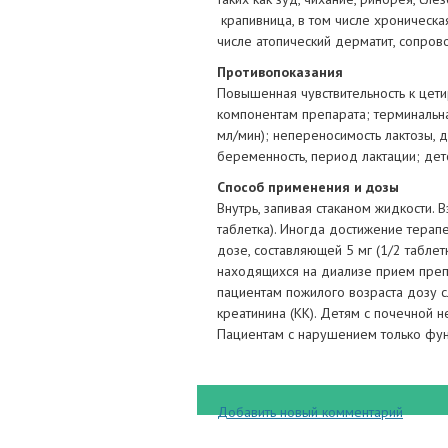
крапивница, в том числе хроническа
числе атопический дерматит, сопро
Противопоказания
Повышенная чувствительность к цети
компонентам препарата; терминальна
мл/мин); непереносимость лактозы, 
беременность, период лактации; детс
Способ применения и дозы
Внутрь, запивая стаканом жидкости. В
таблетка). Иногда достижение терап
дозе, составляющей 5 мг (1/2 таблет
находящихся на диализе прием преп
пациентам пожилого возраста дозу с
креатинина (КК). Детям с почечной н
Пациентам с нарушением только фун
Добавить новый комментарий