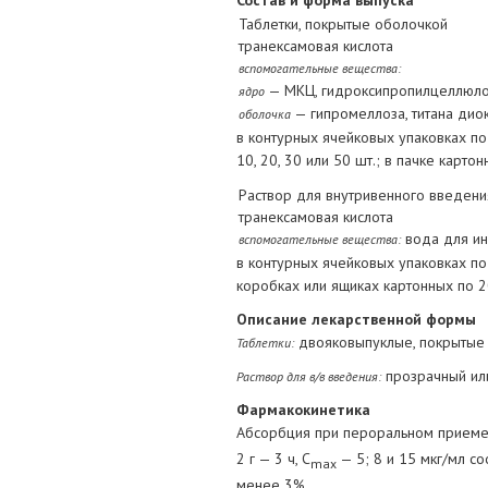
Состав и форма выпуска
Таблетки, покрытые оболочкой
транексамовая кислота
вспомогательные вещества:
— МКЦ, гидроксипропилцеллюлоза,
ядро
— гипромеллоза, титана диок
оболочка
в контурных ячейковых упаковках по 
10, 20, 30 или 50 шт.; в пачке картон
Раствор для внутривенного введени
транексамовая кислота
вода для ин
вспомогательные вещества:
в контурных ячейковых упаковках по 
коробках или ящиках картонных по 20
Описание лекарственной формы
двояковыпуклые, покрытые 
Таблетки:
прозрачный или
Раствор для в/в введения:
Фармакокинетика
Абсорбция при пероральном приеме 
2 г — 3 ч, C
— 5; 8 и 15 мкг/мл с
max
менее 3%.