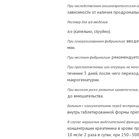
При наследственном ангионевротическом 
зависимости от наличия продромаль
Раствор для в/в введения
(капельно, струйно).
В/в
вводят
При генерализованном фибринолизе
мин.
рекомендуется
При местном фибринолизе
При простатэктомии или операции на моче
течение 3 дней, после чего перехо
макрогематурии.
При высоком риске развития кровотечения,
до вмешательства.
Больным с коагулопатиями перед экстракци
внутрь таблетированной формы преп
В случае нарушения выделительной функци
концентрации креатинина в крови: п
10 мг/кг 2 раза в сутки; при 250–500