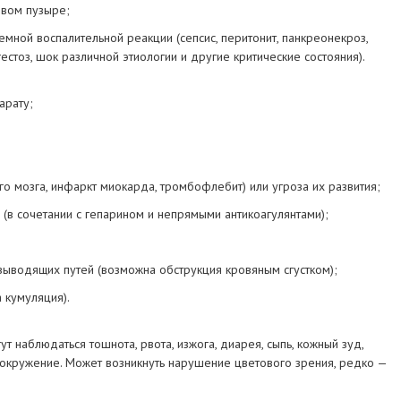
евом пузыре;
емной воспалительной реакции (сепсис, перитонит, панкреонекроз,
естоз, шок различной этиологии и другие критические состояния).
арату;
о мозга, инфаркт миокарда, тромбофлебит) или угроза их развития;
(в сочетании с гепарином и непрямыми антикоагулянтами);
выводящих путей (возможна обструкция кровяным сгустком);
 кумуляция).
ут наблюдаться тошнота, рвота, изжога, диарея, сыпь, кожный зуд,
овокружение. Может возникнуть нарушение цветового зрения, редко —