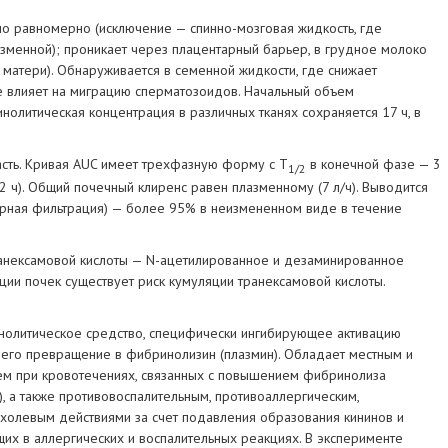
но равномерно (исключение — спинно-мозговая жидкость, где
азменной); проникает через плацентарный барьер, в грудное молоко
 матери). Обнаруживается в семенной жидкости, где снижает
не влияет на миграцию сперматозоидов. Начальный объем
олитическая концентрация в различных тканях сохраняется 17 ч, в
асть. Кривая AUC имеет трехфазную форму с T
в конечной фазе — 3
1/2
2 ч). Общий почечный клиренс равен плазменному (7 л/ч). Выводится
ярная фильтрация) — более 95% в неизмененном виде в течение
анексамовой кислоты — N-ацетилированное и дезаминированное
ии почек существует риск кумуляции транексамовой кислоты.
нолитическое средство, специфически ингибирующее активацию
 его превращение в фибринолизин (плазмин). Обладает местным и
ем при кровотечениях, связанных с повышением фибринолиза
), а также противовоспалительным, противоаллергическим,
олевым действиями за счет подавления образования кининов и
щих в аллергических и воспалительных реакциях. В эксперименте