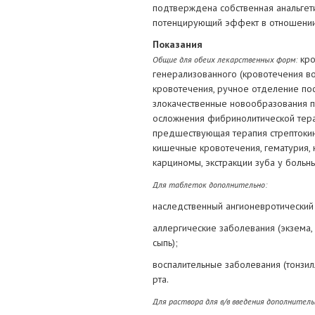
подтверждена собственная анальгети
потенцирующий эффект в отношении 
Показания
кро
Общие для обеих лекарственных форм:
генерализованного (кровотечения 
кровотечения, ручное отделение пос
злокачественные новообразования п
осложнения фибринолитической терап
предшествующая терапия стрептокина
кишечные кровотечения, гематурия, 
карциномы, экстракции зуба у больн
Для таблеток дополнительно:
наследственный ангионевротический 
аллергические заболевания (экзема,
сыпь);
воспалительные заболевания (тонзилл
рта.
Для раствора для в/в введения дополнитель