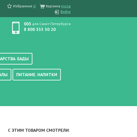
Избранное
0
Корзина
пуста
Войти
003
для Санкт-Петербурга
8 800 333 30 20
АРСТВА. БАДЫ
АЛЫ
ПИТАНИЕ. НАПИТКИ
етика, краска для волос
вые, осветляющие
ачению
итание
хара
вода, масло
смеси
уби/мюсли
ода/напитки
С ЭТИМ ТОВАРОМ СМОТРЕЛИ:
е/энтеральное питание