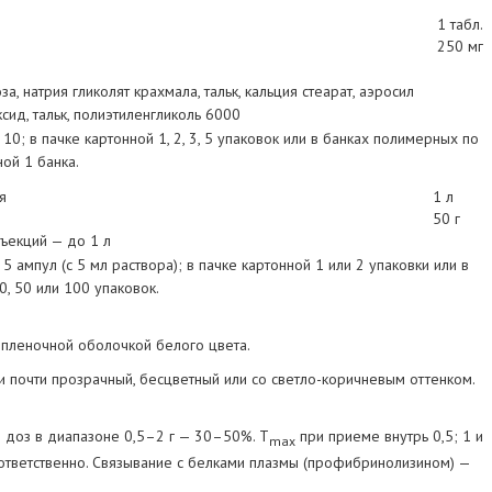
1 табл.
250 мг
 натрия гликолят крахмала, тальк, кальция стеарат, аэросил
сид, тальк, полиэтиленгликоль 6000
10; в пачке картонной 1, 2, 3, 5 упаковок или в банках полимерных по
ной 1 банка.
я
1 л
50 г
ъекций — до 1 л
5 ампул (с 5 мл раствора); в пачке картонной 1 или 2 упаковки или в
, 50 или 100 упаковок.
пленочной оболочкой белого цвета.
 почти прозрачный, бесцветный или со светло-коричневым оттенком.
доз в диапазоне 0,5–2 г — 30–50%. T
при приеме внутрь 0,5; 1 и
max
оответственно. Связывание с белками плазмы (профибринолизином) —