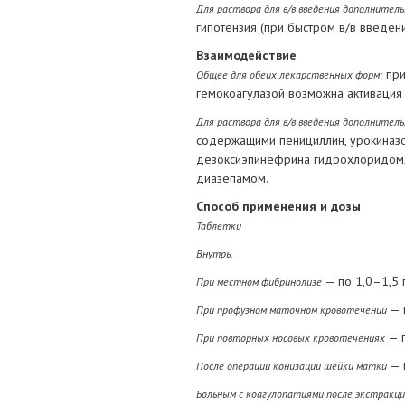
Для раствора для в/в введения дополнитель
гипотензия (при быстром в/в введени
Взаимодействие
при
Общее для обеих лекарственных форм:
гемокоагулазой возможна активация
Для раствора для в/в введения дополнитель
содержащими пенициллин, урокиназо
дезоксиэпинефрина гидрохлоридом, 
диазепамом.
Способ применения и дозы
Таблетки
Внутрь.
— по 1,0–1,5 
При местном фибринолизе
— 
При профузном маточном кровотечении
— п
При повторных носовых кровотечениях
— п
После операции конизации шейки матки
Больным с коагулопатиями после экстракци