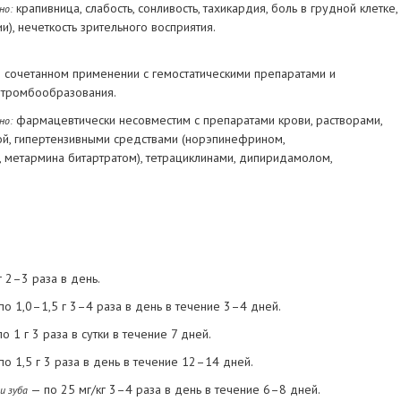
крапивница, слабость, сонливость, тахикардия, боль в грудной клетке,
но:
и), нечеткость зрительного восприятия.
 сочетанном применении с гемостатическими препаратами и
 тромбообразования.
фармацевтически несовместим с препаратами крови, растворами,
но:
й, гипертензивными средствами (норэпинефрином,
метармина битартратом), тетрациклинами, дипиридамолом,
г 2–3 раза в день.
по 1,0–1,5 г 3–4 раза в день в течение 3–4 дней.
о 1 г 3 раза в сутки в течение 7 дней.
о 1,5 г 3 раза в день в течение 12–14 дней.
— по 25 мг/кг 3–4 раза в день в течение 6–8 дней.
и зуба