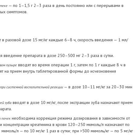
— по 1–1,5 г 2–3 раза в день постоянно или с перерывами в
отеке
ных симптомов.
 в разовой дозе 15 мг/кг каждые 6–8 ч, скорость введения — 1 мл/
 введение препарата в дозе 250–500 мг 2–3 раза в сутки.
вводят во время операции 1 г, затем по 1 г каждые 8 ч в
вом пузыре
дят на прием внутрь таблетированной формы до исчезновения
— в дозе 10–11 мг/кг за 20–30 мин
 при системной воспалительной реакции
вводят в дозе 10 мг/кг, после экстракции зуба назначают прием
ей зуба
арата.
необходима коррекция режима дозирования в зависимости от
и почек
ри концентрации креатинина в крови 120–250 мкмоль/л назначают по
 мкмоль/л — по 10 мг/кг 1 раз в сутки; при >500 мкмоль/кг — по 5 мг/кг