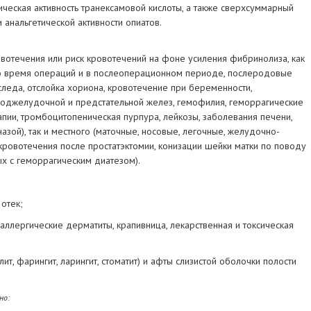
ческая активность транексамовой кислоты, а также сверхсуммарный
анальгетической активности опиатов.
вотечения или риск кровотечений на фоне усиления фибринолиза, как
во время операций и в послеоперационном периоде, послеродовые
леда, отслойка хориона, кровотечение при беременности,
оджелудочной и предстательной желез, гемофилия, геморрагические
ии, тромбоцитопеническая пурпура, лейкозы, заболевания печени,
зой), так и местного (маточные, носовые, легочные, желудочно-
кровотечения после простатэктомии, конизации шейки матки по поводу
ых с геморрагическим диатезом).
отек;
 аллергические дерматиты, крапивница, лекарственная и токсическая
ит, фарингит, ларингит, стоматит) и афты слизистой оболочки полости
но: