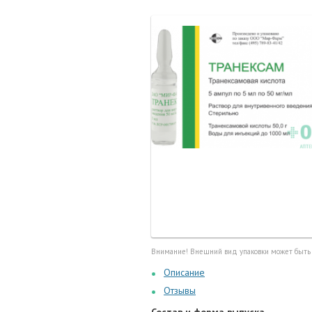
Маточные
калоприе
Мед. инст
Очки кор
Перчатки,
Тесты, те
Шприцы, и
Внимание! Внешний вид упаковки может быть
Описание
Отзывы