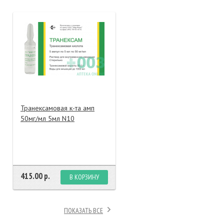
тание
ао, биомороженое
Транексамовая к-та амп
50мг/мл 5мл N10
415.00 р.
В КОРЗИНУ
ПОКАЗАТЬ ВСЕ