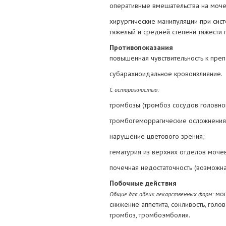
оперативные вмешательства на моч
хирургические манипуляции при сист
тяжелый и средней степени тяжести г
Противопоказания
повышенная чувствительность к преп
субарахноидальное кровоизлияние.
С осторожностью:
тромбозы (тромбоз сосудов головног
тромбогеморрагические осложнения 
нарушение цветового зрения;
гематурия из верхних отделов моче
почечная недостаточность (возможна
Побочные действия
мог
Общие для обеих лекарственных форм:
снижение аппетита, сонливость, гол
тромбоз, тромбоэмболия.