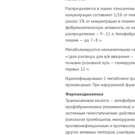
Распределяется в тканях относитель
концентрация составляет 1/10 от пл
(около 1% от концентрации в плазме
фибринолитическую активность, но 
распределения — 9–12 л. Антифибрин
плазме — до 7–8 ч.
Метаболизируется незначительная ч
ч (для раствора для в/в введения — 
почками (основной путь — гломерул
первых 12 ч.
Идентифицировано 2 метаболита тр
производные. При нарушенной функц
Фармакодинамика
Транексамовая кислота — антифибри
профибринолизина (плазминогена) и
системным гемостатическим действи
(патология тромбоцитов, меноррагии
противоинфекционным и противоопух
других активных пептидов, участвую