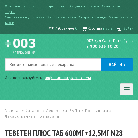
Оформление заказа
Вопрос-ответ
Акции и новинки
Скидочные
карты
Самовыкуп и доставка
Запись к врачам
Скорая помощь
Медицинское
такси
Избранное
0
Корзина
пуста
Войти
003
для Санкт-Петербурга
8 800 333 30 20
Или воспользуйтесь
алфавитным указателем
»
»
»
»
Главная
Каталог
Лекарства. БАДы
По группам
Лекарственные препараты
ТЕВЕТЕН ПЛЮС ТАБ 600МГ+12,5МГ N28