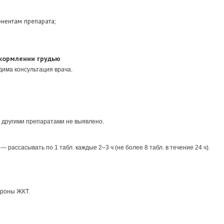
нентам препарата;
кормлении грудью
има консультация врача.
 другими препаратами не выявлено.
 рассасывать по 1 табл. каждые 2–3 ч (не более 8 табл. в течение 24 ч).
ороны ЖКТ.