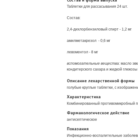
Состав и форма выпуска
Таблетки для рассасывания 24 шт.
Состав:
2,4-дихлорбензиловый спирт - 1,2 мг
амилметакрезол - 0,6 мг
левоментол - 8 мг
вспомогательные вещества:
масло эвк
кондитерского сахара и жидкой глюкозы 
Описание лекарственной формы
голубые круглые таблетки, с изображени
Характеристика
Комбинированный противомикробный 
Фармакологическое действие
антисептическое
Показания
Инфекционно-воспалительные заболевани