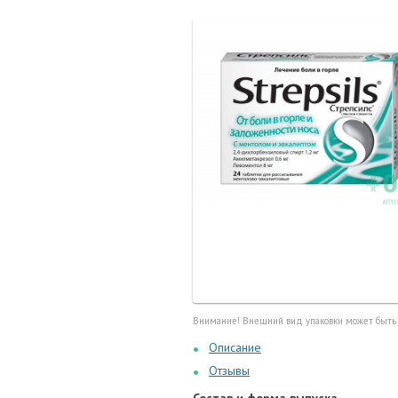
Маточные
калоприе
Мед. инст
Очки кор
Перчатки,
Тесты, те
Шприцы, и
Внимание! Внешний вид упаковки может быть
Описание
Отзывы