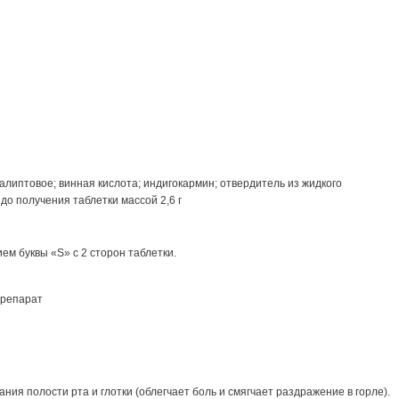
алиптовое; винная кислота; индигокармин; отвердитель из жидкого
до получения таблетки массой 2,6 г
ем буквы «S» c 2 сторон таблетки.
препарат
я полости рта и глотки (облегчает боль и смягчает раздражение в горле).