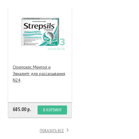
тание
ао, биомороженое
Стрепсилс Ментол и
Эвкалипт для рассасывания
N24
685.00 р.
В КОРЗИНУ
ПОКАЗАТЬ ВСЕ