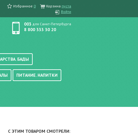
Избранное
0
Корзина
пуста
Войти
003
для Санкт-Петербурга
8 800 333 30 20
АРСТВА. БАДЫ
АЛЫ
ПИТАНИЕ. НАПИТКИ
етика, краска для волос
вые, осветляющие
ачению
итание
хара
вода, масло
смеси
уби/мюсли
ода/напитки
С ЭТИМ ТОВАРОМ СМОТРЕЛИ:
е/энтеральное питание