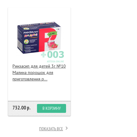
тание
ао, биомороженое
Ринзасип для детей 3г №10
Малина порошок для
приготовления р...
732.00 р.
В КОРЗИНУ
ПОКАЗАТЬ ВСЕ