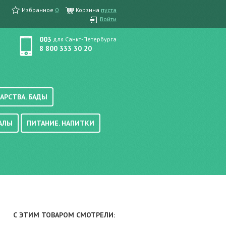
Избранное
0
Корзина
пуста
Войти
003
для Санкт-Петербурга
8 800 333 30 20
АРСТВА. БАДЫ
АЛЫ
ПИТАНИЕ. НАПИТКИ
етика, краска для волос
вые, осветляющие
ачению
итание
хара
вода, масло
смеси
уби/мюсли
ода/напитки
С ЭТИМ ТОВАРОМ СМОТРЕЛИ:
е/энтеральное питание