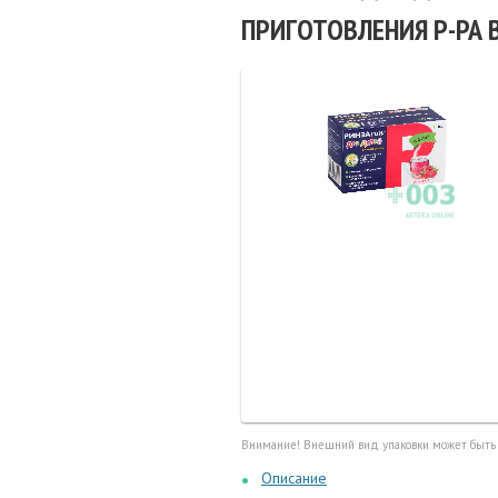
Маточные
ПРИГОТОВЛЕНИЯ Р-РА 
калоприе
Мед. инст
Очки кор
Перчатки,
Тесты, те
Шприцы, и
Внимание! Внешний вид упаковки может быть
Описание