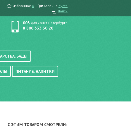
Избранное
0
Корзина
пуста
Войти
003
для Санкт-Петербурга
8 800 333 30 20
АРСТВА. БАДЫ
АЛЫ
ПИТАНИЕ. НАПИТКИ
етика, краска для волос
вые, осветляющие
ачению
итание
хара
вода, масло
смеси
уби/мюсли
ода/напитки
С ЭТИМ ТОВАРОМ СМОТРЕЛИ:
е/энтеральное питание