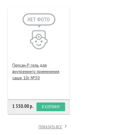
тание
ао, биомороженое
Пепсан-Р гель для
внутреннего применения
саше 10г №30
1 350.00 р.
В КОРЗИНУ
ПОКАЗАТЬ ВСЕ