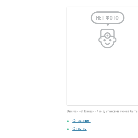
Маточные
калоприе
Мед. инст
Очки кор
Перчатки,
Тесты, те
Шприцы, и
Внимание! Внешний вид упаковки может быть
Описание
Отзывы