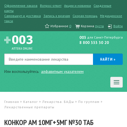
Оформление заказа
Вопрос-ответ
Акции и новинки
Скидочные
карты
Самовыкуп и доставка
Запись к врачам
Скорая помощь
Медицинское
такси
Избранное
0
Корзина
пуста
Войти
003
для Санкт-Петербурга
8 800 333 30 20
Или воспользуйтесь
алфавитным указателем
»
»
»
»
Главная
Каталог
Лекарства. БАДы
По группам
Лекарственные препараты
КОНКОР АМ 10МГ+5МГ №30 ТАБ