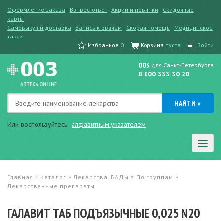
Оформление заказа
Вопрос-ответ
Акции и новинки
Скидочные
карты
Самовыкуп и доставка
Запись к врачам
Скорая помощь
Медицинское
такси
Избранное
0
Корзина
пуста
Войти
003
для Санкт-Петербурга
8 800 333 30 20
Или воспользуйтесь
алфавитным указателем
»
»
»
»
Главная
Каталог
Лекарства. БАДы
По группам
Лекарственные препараты
ГАЛАВИТ ТАБ ПОДЪЯЗЫЧНЫЕ 0,025 N20