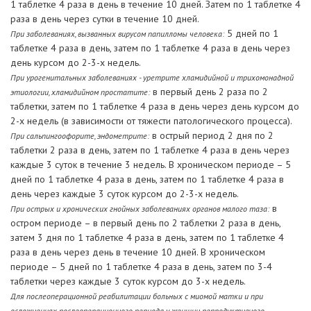
1 таблетке 4 раза в день в течение 10 дней. Затем по 1 таблетке 4
раза в день через сутки в течение 10 дней.
5 дней по 1
При заболеваниях, вызванных вирусом папилломы человека:
таблетке 4 раза в день, затем по 1 таблетке 4 раза в день через
день курсом до 2-3-х недель.
При урогенитальных заболеваниях - уретрите хламидийной и трихомонадной
в первый день 2 раза по 2
этиологии, хламидийном простатите:
таблетки, затем по 1 таблетке 4 раза в день через день курсом до
2-х недель (в зависимости от тяжести патологического процесса).
в острый период 2 дня по 2
При сальпингоофорите, эндометрите:
таблетки 2 раза в день, затем по 1 таблетке 4 раза в день через
каждые 3 суток в течение 3 недель. В хроническом периоде – 5
дней по 1 таблетке 4 раза в день, затем по 1 таблетке 4 раза в
день через каждые 3 суток курсом до 2-3-х недель.
в
При острых и хронических гнойных заболеваниях органов малого таза:
остром периоде – в первый день по 2 таблетки 2 раза в день,
затем 3 дня по 1 таблетке 4 раза в день, затем по 1 таблетке 4
раза в день через день в течение 10 дней. В хроническом
периоде – 5 дней по 1 таблетке 4 раза в день, затем по 3-4
таблетки через каждые 3 суток курсом до 3-х недель.
Для послеоперационной реабилитации больных с миомой матки и при
осложнениях послеоперационного периода у женщин репродуктивного