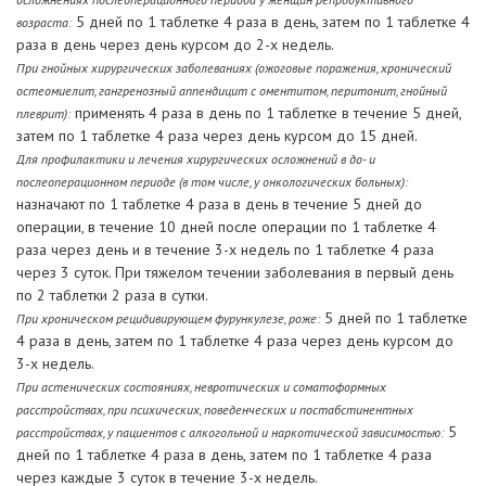
5 дней по 1 таблетке 4 раза в день, затем по 1 таблетке 4
возраста:
раза в день через день курсом до 2-х недель.
При гнойных хирургических заболеваниях (ожоговые поражения, хронический
остеомиелит, гангренозный аппендицит с оментитом, перитонит, гнойный
применять 4 раза в день по 1 таблетке в течение 5 дней,
плеврит):
затем по 1 таблетке 4 раза через день курсом до 15 дней.
Для профилактики и лечения хирургических осложнений в до- и
послеоперационном периоде (в том числе, у онкологических больных):
назначают по 1 таблетке 4 раза в день в течение 5 дней до
операции, в течение 10 дней после операции по 1 таблетке 4
раза через день и в течение 3-х недель по 1 таблетке 4 раза
через 3 суток. При тяжелом течении заболевания в первый день
по 2 таблетки 2 раза в сутки.
5 дней по 1 таблетке
При хроническом рецидивирующем фурункулезе, роже:
4 раза в день, затем по 1 таблетке 4 раза через день курсом до
3-х недель.
При астенических состояниях, невротических и соматоформных
расстройствах, при психических, поведенческих и постабстинентных
5
расстройствах, у пациентов с алкогольной и наркотической зависимостью:
дней по 1 таблетке 4 раза в день, затем по 1 таблетке 4 раза
через каждые 3 суток в течение 3-х недель.