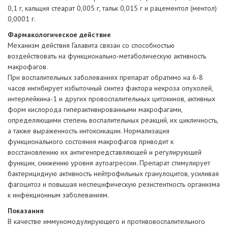
0,1 г, кальция стеарат 0,005 г, тальк 0,015 г и рацементол (ментол)
0,0001 г.
Фармакологическое действие
Механизм действия Галавита связан со способностью
воздействовать на функционально-метаболическую активность
макрофагов.
При воспалительных заболеваниях препарат обратимо на 6-8
часов ингибирует избыточный синтез фактора некроза опухолей,
интерлейкина-1 и других провоспалительных цитокинов, активных
форм кислорода гиперактивированными макрофагами,
определяющими степень воспалительных реакций, их цикличность,
а также выраженность интоксикации. Нормализация
функционального состояния макрофагов приводит к
восстановлению их антигенпредставляющей и регулирующей
функции, снижению уровня аутоагрессии. Препарат стимулирует
бактерицидную активность нейтрофильных гранулоцитов, усиливая
фагоцитоз и повышая неспецифическую резистентность организма
к инфекционным заболеваниям.
Показания
В качестве иммуномодулирующего и противовоспалительного