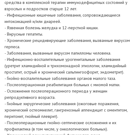
средства в комплексной терапии иммунодефицитных состояний у
взрослых и подростков старше 12 лет.
- Инфекционные кишечные заболевания, сопровождающиеся
интоксикацией и/или диареей.
- Язвенная болезнь желудка и 12-перстной кишки.
- Вирусные гепатиты.
- Хронические рецидивирующие заболевания, вызванные вирусом
герпеса.
- Заболевания, вызванные вирусом папилломы человека.
- Инфекционно-воспалительные урогенитальные заболевания
(уретрит хламидийной и трихомонадной этиологии, хламидийный
простатит, острый и хронический сальпингоофорит, эндометрит).
- Гнойно-воспалительные заболевания органов малого таза.
- Послеоперационная реабилитация больных с миомой матки.
- Осложнения послеоперационного периода у женщин
репродуктивного возраста.
- Гнойные хирургические заболевания (ожоговые поражения,
хронический остеомиелит, гангренозный аппендицит с оментитом,
перитонит, гнойный плеврит).
- Послеоперационные гнойно-септические осложнения и их
профилактика (в том числе, у онкологических больных).