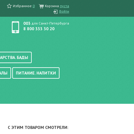
Избранное
0
Корзина
пуста
Войти
003
для Санкт-Петербурга
8 800 333 30 20
АРСТВА. БАДЫ
АЛЫ
ПИТАНИЕ. НАПИТКИ
етика, краска для волос
вые, осветляющие
ачению
итание
хара
вода, масло
смеси
уби/мюсли
ода/напитки
С ЭТИМ ТОВАРОМ СМОТРЕЛИ:
е/энтеральное питание