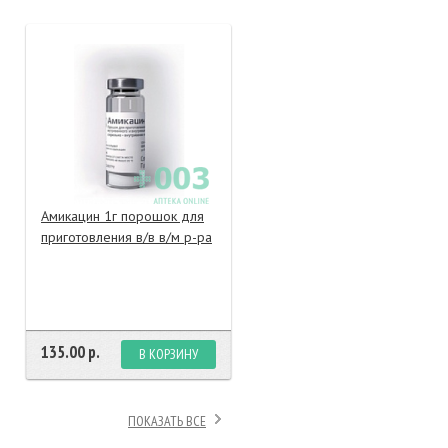
тание
ао, биомороженое
Амикацин 1г порошок для
приготовления в/в в/м р-ра
135.00 р.
В КОРЗИНУ
ПОКАЗАТЬ ВСЕ