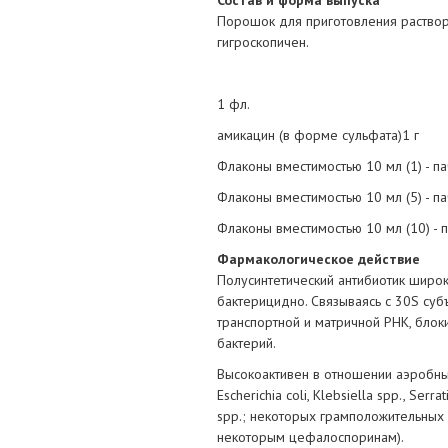
Состав и форма выпуска
Порошок для приготовления раствора
гигроскопичен.
1 фл.
амикацин (в форме сульфата)1 г
Флаконы вместимостью 10 мл (1) - па
Флаконы вместимостью 10 мл (5) - па
Флаконы вместимостью 10 мл (10) - п
Фармакологическое действие
Полусинтетический антибиотик широк
бактерицидно. Связываясь с 30S су
транспортной и матричной РНК, блок
бактерий.
Высокоактивен в отношении аэробны
Escherichia coli, Klebsiella spp., Serr
spp.; некоторых грамположительных м
некоторым цефалоспоринам).