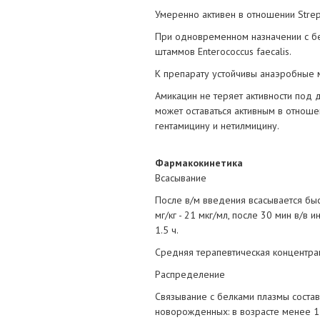
Умеренно активен в отношении Strep
При одновременном назначении с бе
штаммов Enterococcus faecalis.
К препарату устойчивы анаэробные 
Амикацин не теряет активности под
может оставаться активным в отноше
гентамицину и нетилмицину.
Фармакокинетика
Всасывание
После в/м введения всасывается быс
мг/кг - 21 мкг/мл, после 30 мин в/в 
1.5 ч.
Средняя терапевтическая концентрац
Распределение
Связывание с белками плазмы составляе
новорожденных: в возрасте менее 1 н