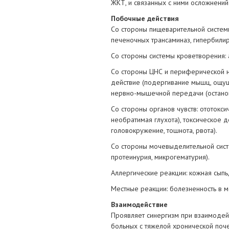
ЖКТ, и связанных с ними осложнений
Побочные действия
Со стороны пищеварительной систем
печеночных трансаминаз, гипербили
Со стороны системы кроветворения: 
Со стороны ЦНС и периферической не
действие (подергивание мышц, ощущ
нервно-мышечной передачи (останов
Со стороны органов чувств: ототокс
необратимая глухота), токсическое 
головокружение, тошнота, рвота).
Со стороны мочевыделительной сист
протеинурия, микрогематурия).
Аллергические реакции: кожная сыпь,
Местные реакции: болезненность в м
Взаимодействие
Проявляет синергизм при взаимодей
больных с тяжелой хронической поч