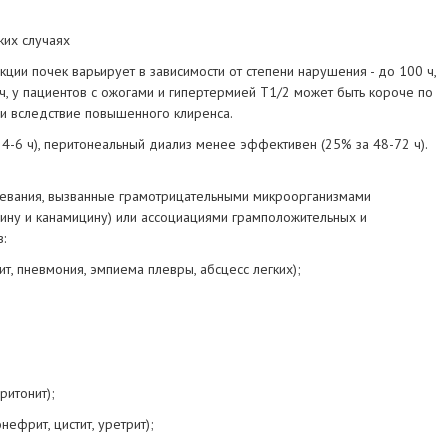
ких случаях
ции почек варьирует в зависимости от степени нарушения - до 100 ч,
 ч, у пациентов с ожогами и гипертермией T1/2 может быть короче по
и вследствие повышенного клиренса.
4-6 ч), перитонеальный диализ менее эффективен (25% за 48-72 ч).
евания, вызванные грамотрицательными микроорганизмами
цину и канамицину) или ассоциациями грамположительных и
:
т, пневмония, эмпиема плевры, абсцесс легких);
ритонит);
ефрит, цистит, уретрит);