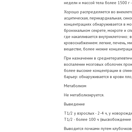
недели и массой тела более 1500 г - 
Хорошо распределяется во внеклето
асцитическая, перикардиальная, сино
концентрациях обнаруживается в моче
бронхиальном секрете, мокроте и сп
где накапливается внутриклеточно; 
кровоснабжением: легкие, печень, ми
веществе, более низкие концентрации
При назначении в среднетерапевтиче
воспалении мозговых оболочек прон
более высокие концентрации в спин
барьер: обнаруживается в крови пло
Метаболизм
Не метаболизируется.
Выведение
T1/2 у взрослых - 2-4 ч, у новорожде
T1/2 - более 100 ч (высвобождение 
Выводится почками путем клубочков