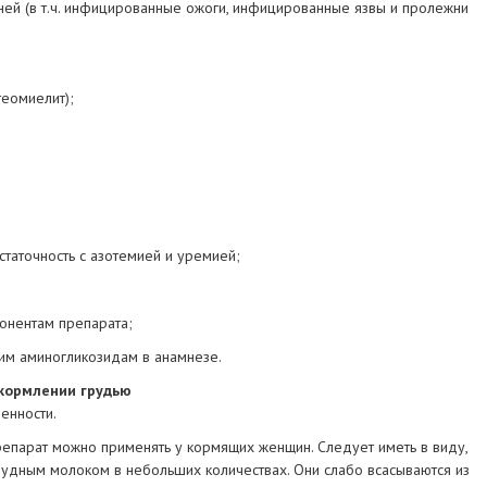
ней (в т.ч. инфицированные ожоги, инфицированные язвы и пролежни
теомиелит);
таточность с азотемией и уремией;
онентам препарата;
гим аминогликозидам в анамнезе.
кормлении грудью
енности.
репарат можно применять у кормящих женщин. Следует иметь в виду,
рудным молоком в небольших количествах. Они слабо всасываются из