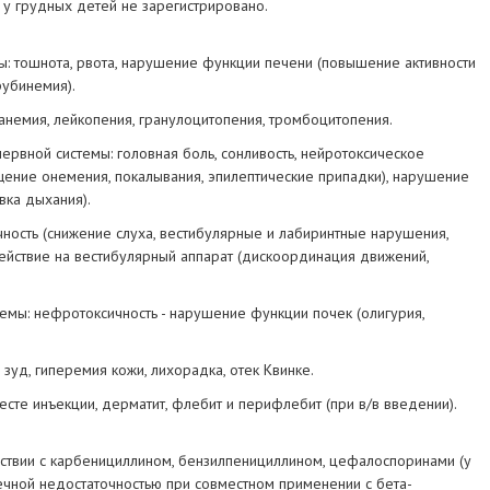
 у грудных детей не зарегистрировано.
ы: тошнота, рвота, нарушение функции печени (повышение активности
рубинемия).
анемия, лейкопения, гранулоцитопения, тромбоцитопения.
рвной системы: головная боль, сонливость, нейротоксическое
ение онемения, покалывания, эпилептические припадки), нарушение
ка дыхания).
ичность (снижение слуха, вестибулярные и лабиринтные нарушения,
действие на вестибулярный аппарат (дискоординация движений,
емы: нефротоксичность - нарушение функции почек (олигурия,
 зуд, гиперемия кожи, лихорадка, отек Квинке.
есте инъекции, дерматит, флебит и перифлебит (при в/в введении).
ствии с карбенициллином, бензилпенициллином, цефалоспоринами (у
ечной недостаточностью при совместном применении с бета-