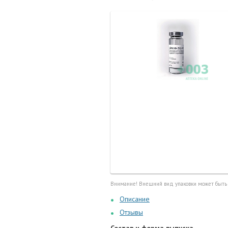
Маточные
калоприе
Мед. инст
Очки кор
Перчатки,
Тесты, те
Шприцы, и
Внимание! Внешний вид упаковки может быть
Описание
Отзывы