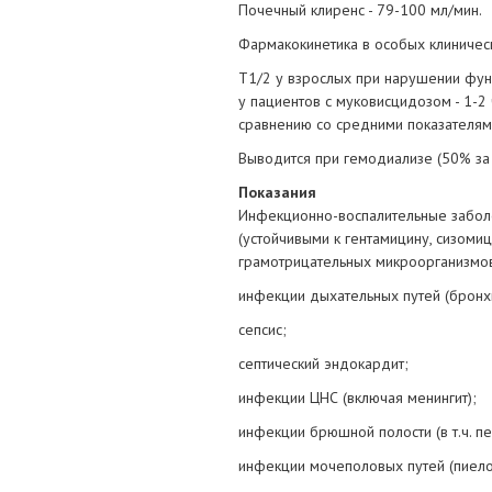
Почечный клиренс - 79-100 мл/мин.
Фармакокинетика в особых клиничес
T1/2 у взрослых при нарушении функ
у пациентов с муковисцидозом - 1-2
сравнению со средними показателям
Выводится при гемодиализе (50% за 
Показания
Инфекционно-воспалительные забол
(устойчивыми к гентамицину, сизоми
грамотрицательных микроорганизмов
инфекции дыхательных путей (бронхи
сепсис;
септический эндокардит;
инфекции ЦНС (включая менингит);
инфекции брюшной полости (в т.ч. пе
инфекции мочеполовых путей (пиелон