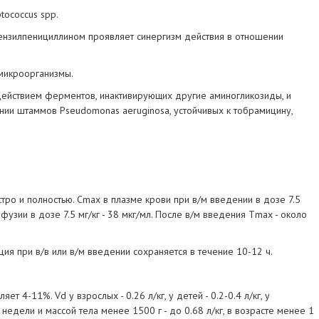
tococcus spp.
нзилпенициллином проявляет синергизм действия в отношении
микроорганизмы.
 действием ферментов, инактивирующих другие аминогликозиды, и
нии штаммов Pseudomonas aeruginosa, устойчивых к тобрамицину,
тро и полностью. Cmax в плазме крови при в/м введении в дозе 7.5
инфузии в дозе 7.5 мг/кг - 38 мкг/мл. После в/м введения Тmax - около
ия при в/в или в/м введении сохраняется в течение 10-12 ч.
т 4-11%. Vd у взрослых - 0.26 л/кг, у детей - 0.2-0.4 л/кг, у
едели и массой тела менее 1500 г - до 0.68 л/кг, в возрасте менее 1