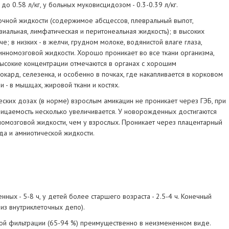
до 0.58 л/кг, у больных муковисцидозом - 0.3-0.39 л/кг.
чной жидкости (содержимое абсцессов, плевральный выпот,
виальная, лимфатическая и перитонеальная жидкость); в высоких
; в низких - в желчи, грудном молоке, водянистой влаге глаза,
инномозговой жидкости. Хорошо проникает во все ткани организма,
высокие концентрации отмечаются в органах с хорошим
окард, селезенка, и особенно в почках, где накапливается в корковом
 - в мышцах, жировой ткани и костях.
ских дозах (в норме) взрослым амикацин не проникает через ГЭБ, при
ицаемость несколько увеличивается. У новорожденных достигаются
номозговой жидкости, чем у взрослых. Проникает через плацентарный
да и амниотической жидкости.
нных - 5-8 ч, у детей более старшего возраста - 2.5-4 ч. Конечный
из внутриклеточных депо).
ой фильтрации (65-94 %) преимущественно в неизмененном виде.