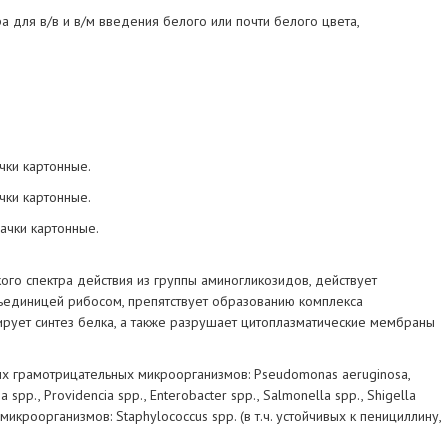
 для в/в и в/м введения белого или почти белого цвета,
чки картонные.
чки картонные.
ачки картонные.
ого спектра действия из группы аминогликозидов, действует
бъединицей рибосом, препятствует образованию комплекса
ирует синтез белка, а также разрушает цитоплазматические мембраны
х грамотрицательных микроорганизмов: Pseudomonas aeruginosa,
atia spp., Providencia spp., Enterobacter spp., Salmonella spp., Shigella
икроорганизмов: Staphylococcus spp. (в т.ч. устойчивых к пенициллину,