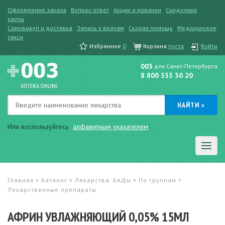
Оформление заказа
Вопрос-ответ
Акции и новинки
Скидочные
карты
Самовыкуп и доставка
Запись к врачам
Скорая помощь
Медицинское
такси
Избранное
0
Корзина
пуста
Войти
003
для Санкт-Петербурга
8 800 333 30 20
Или воспользуйтесь
алфавитным указателем
»
»
»
»
Главная
Каталог
Лекарства. БАДы
По группам
Лекарственные препараты
АФРИН УВЛАЖНЯЮЩИЙ 0,05% 15МЛ