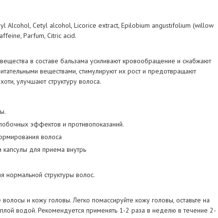
l Alcohol, Cetyl alcohol, Licorice extract, Epilobium angustifolium (willow
ffeine, Parfum, Citric acid.
вещества в составе бальзама усиливают кровообращение и снабжают
итательными веществами, стимулируют их рост и предотвращают
оти, улучшают структуру волоса.
ы.
побочных эффектов и противопоказаний.
ормирования волоса
и капсулы для приема внутрь
я нормальной структуры волос.
 волосы и кожу головы. Легко помассируйте кожу головы, оставьте на
теплой водой. Рекомендуется применять 1-2 раза в неделю в течение 2-