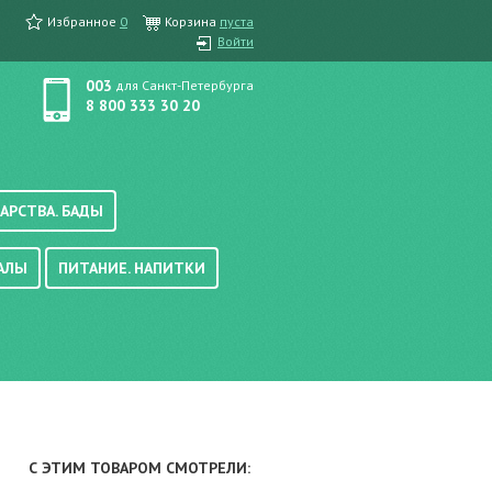
Избранное
0
Корзина
пуста
Войти
003
для Санкт-Петербурга
8 800 333 30 20
АРСТВА. БАДЫ
АЛЫ
ПИТАНИЕ. НАПИТКИ
етика, краска для волос
вые, осветляющие
ачению
итание
хара
вода, масло
смеси
уби/мюсли
ода/напитки
С ЭТИМ ТОВАРОМ СМОТРЕЛИ:
е/энтеральное питание