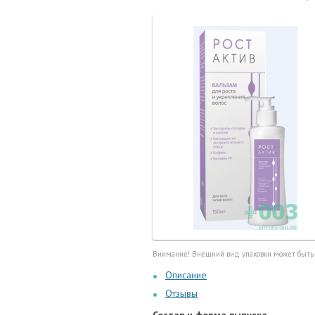
Маточные
калоприе
Мед. инст
Очки кор
Перчатки,
Тесты, те
Шприцы, и
Внимание! Внешний вид упаковки может быть
Описание
Отзывы