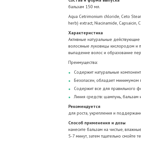
Состав и форма выпуска
бальзам 150 мл.
Aqua Cetrimonium chloride, Ceto Steary
herb) extract, Niacinamide, Capsaicin, Ca
Характеристика
Активные натуральные действующие 
волосяные луковицы кислородом и п
выпадение волос и образование перх
Преимущества:
Содержит натуральные компонент
Безопасен, обладает минимумом 
Содержит все для правильного ф
Линия средств: шампунь, бальзам 
Рекомендуется
для роста, укрепления и поддержани
Способ применения и дозы
нанесите бальзам на чистые, влажные
5-7 минут, затем тщательно смойте 