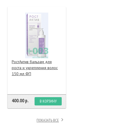
тание
ао, биомороженое
РостАктив бальзам для
роста и укрепления волос
150 мл ФП
400.00 р.
В КОРЗИНУ
ПОКАЗАТЬ ВСЕ