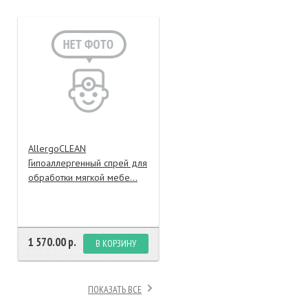
тание
ао, биомороженое
AllergoCLEAN
Гипоаллергенный спрей для
обработки мягкой мебе...
1 570.00 р.
В КОРЗИНУ
ПОКАЗАТЬ ВСЕ