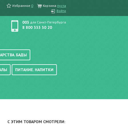
Избранное
0
Корзина
пуста
Войти
003
для Санкт-Петербурга
8 800 333 30 20
АРСТВА. БАДЫ
АЛЫ
ПИТАНИЕ. НАПИТКИ
етика, краска для волос
вые, осветляющие
ачению
итание
хара
вода, масло
смеси
уби/мюсли
ода/напитки
С ЭТИМ ТОВАРОМ СМОТРЕЛИ:
е/энтеральное питание