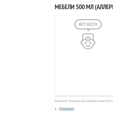
Маточные
МЕБЕЛИ 500 МЛ (АЛЛЕ
калоприе
Мед. инст
Очки кор
Перчатки,
Тесты, те
Шприцы, и
Внимание! Внешний вид упаковки может быть
Описание